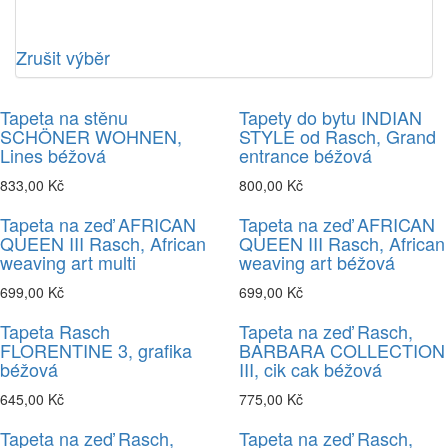
Zrušit výběr
Tapeta na stěnu
Tapety do bytu INDIAN
SCHÖNER WOHNEN,
STYLE od Rasch, Grand
Lines béžová
entrance béžová
833,00 Kč
800,00 Kč
Tapeta na zeď AFRICAN
Tapeta na zeď AFRICAN
QUEEN III Rasch, African
QUEEN III Rasch, African
weaving art multi
weaving art béžová
699,00 Kč
699,00 Kč
Tapeta Rasch
Tapeta na zeď Rasch,
FLORENTINE 3, grafika
BARBARA COLLECTION
béžová
III, cik cak béžová
645,00 Kč
775,00 Kč
Tapeta na zeď Rasch,
Tapeta na zeď Rasch,