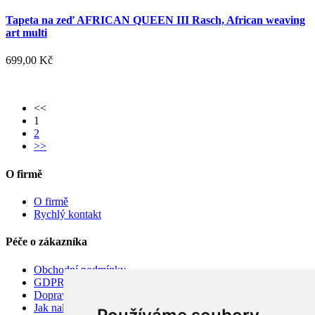
Tapeta na zeď AFRICAN QUEEN III Rasch, African weaving
art multi
699,00 Kč
<<
1
2
>>
O firmě
O firmě
Rychlý kontakt
Péče o zákazníka
Obchodní podmínky
GDPR
Doprava
Jak nakupovat