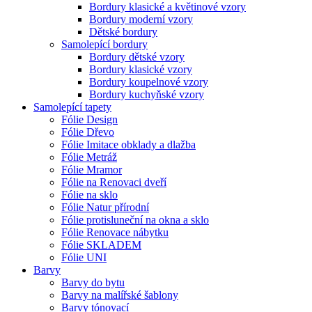
Bordury klasické a květinové vzory
Bordury moderní vzory
Dětské bordury
Samolepící bordury
Bordury dětské vzory
Bordury klasické vzory
Bordury koupelnové vzory
Bordury kuchyňské vzory
Samolepící tapety
Fólie Design
Fólie Dřevo
Fólie Imitace obklady a dlažba
Fólie Metráž
Fólie Mramor
Fólie na Renovaci dveří
Fólie na sklo
Fólie Natur přírodní
Fólie protisluneční na okna a sklo
Fólie Renovace nábytku
Fólie SKLADEM
Fólie UNI
Barvy
Barvy do bytu
Barvy na malířské šablony
Barvy tónovací