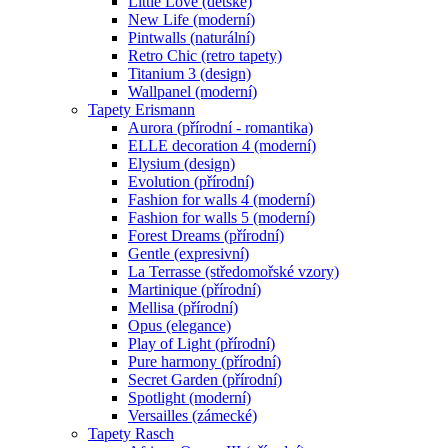
Little Love (dětské)
New Life (moderní)
Pintwalls (naturální)
Retro Chic (retro tapety)
Titanium 3 (design)
Wallpanel (moderní)
Tapety Erismann
Aurora (přírodní - romantika)
ELLE decoration 4 (moderní)
Elysium (design)
Evolution (přírodní)
Fashion for walls 4 (moderní)
Fashion for walls 5 (moderní)
Forest Dreams (přírodní)
Gentle (expresivní)
La Terrasse (středomořské vzory)
Martinique (přírodní)
Mellisa (přírodní)
Opus (elegance)
Play of Light (přírodní)
Pure harmony (přírodní)
Secret Garden (přírodní)
Spotlight (moderní)
Versailles (zámecké)
Tapety Rasch