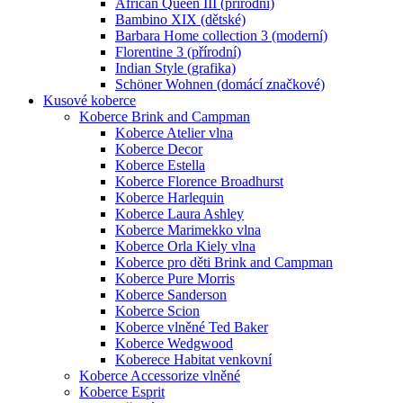
African Queen III (přírodní)
Bambino XIX (dětské)
Barbara Home collection 3 (moderní)
Florentine 3 (přírodní)
Indian Style (grafika)
Schöner Wohnen (domácí značkové)
Kusové koberce
Koberce Brink and Campman
Koberce Atelier vlna
Koberce Decor
Koberce Estella
Koberce Florence Broadhurst
Koberce Harlequin
Koberce Laura Ashley
Koberce Marimekko vlna
Koberce Orla Kiely vlna
Koberce pro děti Brink and Campman
Koberce Pure Morris
Koberce Sanderson
Koberce Scion
Koberce vlněné Ted Baker
Koberce Wedgwood
Koberece Habitat venkovní
Koberce Accessorize vlněné
Koberce Esprit