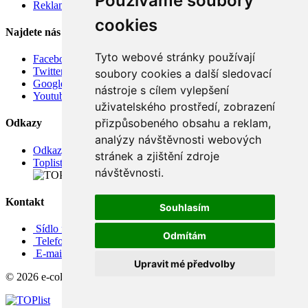
Používáme soubory
Reklamace
cookies
Najdete nás
Tyto webové stránky používají
Facebook
Twitter
soubory cookies a další sledovací
Google
nástroje s cílem vylepšení
Youtube
uživatelského prostředí, zobrazení
přizpůsobeného obsahu a reklam,
Odkazy
analýzy návštěvnosti webových
Odkazy
stránek a zjištění zdroje
Toplist
návštěvnosti.
Kontakt
Souhlasím
Sídlo firmy: Boženy Němcové 739/1, Svitavy 568 02, CZ
Odmítám
Telefon: +420 608 449 590
E-mail: info@e-color.cz
Upravit mé předvolby
© 2026 e-color.cz