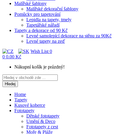
Malířské šablony
Malířské dekorační šablony
Pomůcky pro tapetování
Lepidla na tapety, tmely
Tapetářské nářadí
Tapety a dekorace od 90 Kč
Levné samolepící dekorace na stěnu za 90Kč
Levné tapety na zeď
Wish List
0
0
0.00 Kč
Nákupní košík je prázdný!
Hledej
Home
Tapety
Kusové koberce
Fototapety
Dětské fototapety
Umění & Deco
Fototapety z cest
Moře & Pláže