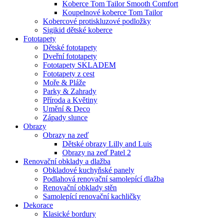
Koberce Tom Tailor Smooth Comfort
Koupelnové koberce Tom Tailor
Kobercové protiskluzové podložky
Sigikid dětské koberce
Fototapety
Dětské fototapety
Dveřní fototapety
Fototapety SKLADEM
Fototapety z cest
Moře & Pláže
Parky & Zahrady
Příroda a Květiny
Umění & Deco
Západy slunce
Obrazy
Obrazy na zeď
Dětské obrazy Lilly and Luis
Obrazy na zeď Patel 2
Renovační obklady a dlažba
Obkladové kuchyňské panely
Podlahová renovační samolepící dlažba
Renovační obklady stěn
Samolepící renovační kachličky
Dekorace
Klasické bordury