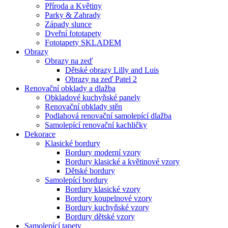
Příroda a Květiny
Parky & Zahrady
Západy slunce
Dveřní fototapety
Fototapety SKLADEM
Obrazy
Obrazy na zeď
Dětské obrazy Lilly and Luis
Obrazy na zeď Patel 2
Renovační obklady a dlažba
Obkladové kuchyňské panely
Renovační obklady stěn
Podlahová renovační samolepící dlažba
Samolepící renovační kachličky
Dekorace
Klasické bordury
Bordury moderní vzory
Bordury klasické a květinové vzory
Dětské bordury
Samolepící bordury
Bordury klasické vzory
Bordury koupelnové vzory
Bordury kuchyňské vzory
Bordury dětské vzory
Samolepící tapety