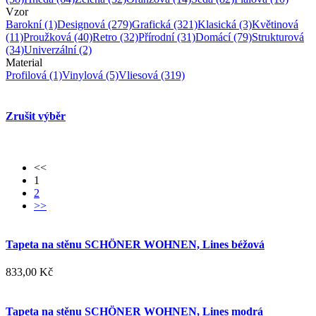
Vzor
Barokní
(1)
Designová
(279)
Grafická
(321)
Klasická
(3)
Květinová
(11)
Proužková
(40)
Retro
(32)
Přírodní
(31)
Domácí
(79)
Strukturová
(34)
Univerzální
(2)
Material
Profilová
(1)
Vinylová
(5)
Vliesová
(319)
Zrušit výběr
<<
1
2
>>
Tapeta na stěnu SCHÖNER WOHNEN, Lines béžová
833,00 Kč
Tapeta na stěnu SCHÖNER WOHNEN, Lines modrá