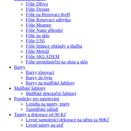
Fólie Dřevo
Fólie Design
Fólie na Renovaci dveří
Fólie Renovace nábytku
Fólie Mramor
Fólie Natur přírodní
Fólie na sklo
Fólie UNI
Fólie Imitace obklady a dlažba
Fólie Metráž
Fólie SKLADEM
Fólie protisluneční na okna a sklo
Barvy
Barvy tónovací
Barvy do bytu
Barvy na malířské šablony
Malířské šablony
Malířské dekorační šablony
Pomůcky pro tapetování
Lepidla na tapety, tmely
Tapetářské nářadí
Tapety a dekorace od 90 Kč
Levné samolepící dekorace na stěnu za 90Kč
Levné tapety na zeď