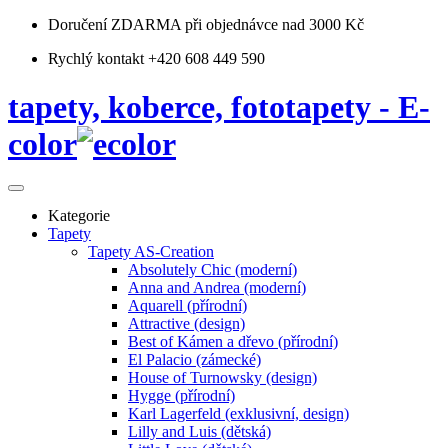
Doručení ZDARMA
při objednávce nad 3000 Kč
Rychlý kontakt +420 608 449 590
tapety, koberce, fototapety - E-
color
Kategorie
Tapety
Tapety AS-Creation
Absolutely Chic (moderní)
Anna and Andrea (moderní)
Aquarell (přírodní)
Attractive (design)
Best of Kámen a dřevo (přírodní)
El Palacio (zámecké)
House of Turnowsky (design)
Hygge (přírodní)
Karl Lagerfeld (exklusivní, design)
Lilly and Luis (dětská)