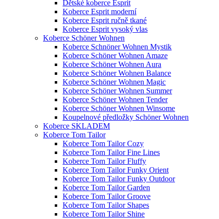
Dětské koberce Esprit
Koberce Esprit moderní
Koberce Esprit ručně tkané
Koberce Esprit vysoký vlas
Koberce Schöner Wohnen
Koberce Schnöner Wohnen Mystik
Koberce Schöner Wohnen Amaze
Koberce Schöner Wohnen Aura
Koberce Schöner Wohnen Balance
Koberce Schöner Wohnen Magic
Koberce Schöner Wohnen Summer
Koberce Schöner Wohnen Tender
Koberce Schöner Wohnen Winsome
Koupelnové předložky Schöner Wohnen
Koberce SKLADEM
Koberce Tom Tailor
Koberce Tom Tailor Cozy
Koberce Tom Tailor Fine Lines
Koberce Tom Tailor Fluffy
Koberce Tom Tailor Funky Orient
Koberce Tom Tailor Funky Outdoor
Koberce Tom Tailor Garden
Koberce Tom Tailor Groove
Koberce Tom Tailor Shapes
Koberce Tom Tailor Shine