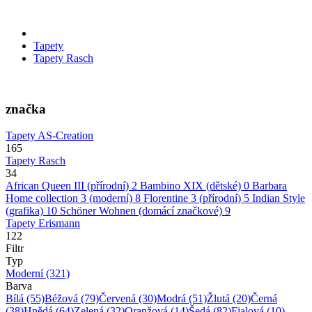
Tapety
Tapety Rasch
značka
Tapety AS-Creation
165
Tapety Rasch
34
African Queen III (přírodní)
2
Bambino XIX (dětské)
0
Barbara
Home collection 3 (moderní)
8
Florentine 3 (přírodní)
5
Indian Style
(grafika)
10
Schöner Wohnen (domácí značkové)
9
Tapety Erismann
122
Filtr
Typ
Moderní
(321)
Barva
Bílá
(55)
Béžová
(79)
Červená
(30)
Modrá
(51)
Žlutá
(20)
Černá
(38)
Hnědá
(64)
Zelená
(32)
Oranžová
(14)
Šedá
(82)
Fialová
(10)