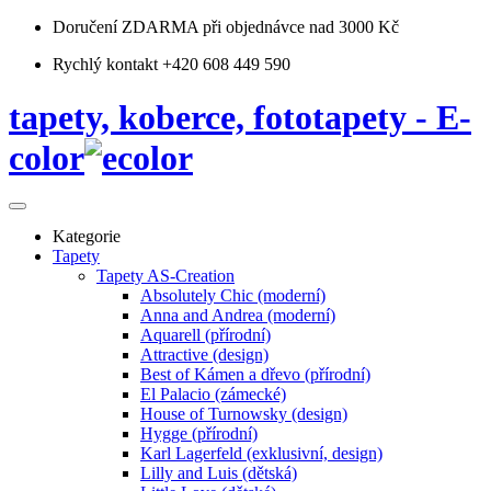
Doručení ZDARMA
při objednávce nad 3000 Kč
Rychlý kontakt +420 608 449 590
tapety, koberce, fototapety - E-
color
Kategorie
Tapety
Tapety AS-Creation
Absolutely Chic (moderní)
Anna and Andrea (moderní)
Aquarell (přírodní)
Attractive (design)
Best of Kámen a dřevo (přírodní)
El Palacio (zámecké)
House of Turnowsky (design)
Hygge (přírodní)
Karl Lagerfeld (exklusivní, design)
Lilly and Luis (dětská)