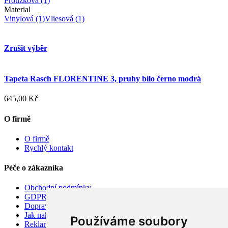
Proužková
(1)
Material
Vinylová
(1)
Vliesová
(1)
Zrušit výběr
Tapeta Rasch FLORENTINE 3, pruhy bílo černo modrá
645,00 Kč
O firmě
O firmě
Rychlý kontakt
Péče o zákazníka
Obchodní podmínky
GDPR
Doprava
Jak nakupovat
Používáme soubory
Reklamace