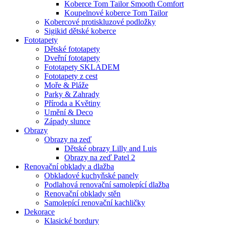
Koberce Tom Tailor Smooth Comfort
Koupelnové koberce Tom Tailor
Kobercové protiskluzové podložky
Sigikid dětské koberce
Fototapety
Dětské fototapety
Dveřní fototapety
Fototapety SKLADEM
Fototapety z cest
Moře & Pláže
Parky & Zahrady
Příroda a Květiny
Umění & Deco
Západy slunce
Obrazy
Obrazy na zeď
Dětské obrazy Lilly and Luis
Obrazy na zeď Patel 2
Renovační obklady a dlažba
Obkladové kuchyňské panely
Podlahová renovační samolepící dlažba
Renovační obklady stěn
Samolepící renovační kachličky
Dekorace
Klasické bordury