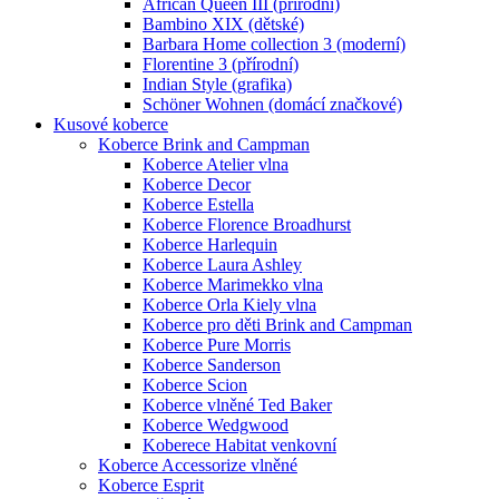
African Queen III (přírodní)
Bambino XIX (dětské)
Barbara Home collection 3 (moderní)
Florentine 3 (přírodní)
Indian Style (grafika)
Schöner Wohnen (domácí značkové)
Kusové koberce
Koberce Brink and Campman
Koberce Atelier vlna
Koberce Decor
Koberce Estella
Koberce Florence Broadhurst
Koberce Harlequin
Koberce Laura Ashley
Koberce Marimekko vlna
Koberce Orla Kiely vlna
Koberce pro děti Brink and Campman
Koberce Pure Morris
Koberce Sanderson
Koberce Scion
Koberce vlněné Ted Baker
Koberce Wedgwood
Koberece Habitat venkovní
Koberce Accessorize vlněné
Koberce Esprit