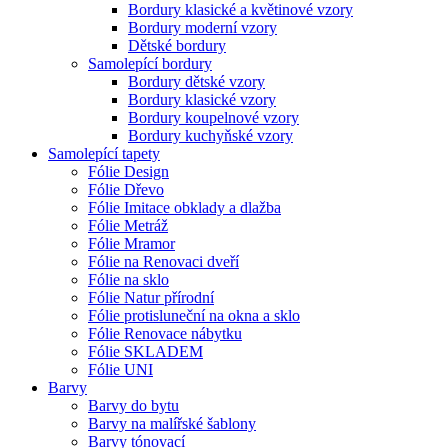
Bordury klasické a květinové vzory
Bordury moderní vzory
Dětské bordury
Samolepící bordury
Bordury dětské vzory
Bordury klasické vzory
Bordury koupelnové vzory
Bordury kuchyňské vzory
Samolepící tapety
Fólie Design
Fólie Dřevo
Fólie Imitace obklady a dlažba
Fólie Metráž
Fólie Mramor
Fólie na Renovaci dveří
Fólie na sklo
Fólie Natur přírodní
Fólie protisluneční na okna a sklo
Fólie Renovace nábytku
Fólie SKLADEM
Fólie UNI
Barvy
Barvy do bytu
Barvy na malířské šablony
Barvy tónovací