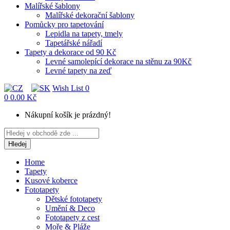
Malířské šablony
Malířské dekorační šablony
Pomůcky pro tapetování
Lepidla na tapety, tmely
Tapetářské nářadí
Tapety a dekorace od 90 Kč
Levné samolepící dekorace na stěnu za 90Kč
Levné tapety na zeď
Wish List
0
0
0.00 Kč
Nákupní košík je prázdný!
Hledej
Home
Tapety
Kusové koberce
Fototapety
Dětské fototapety
Umění & Deco
Fototapety z cest
Moře & Pláže