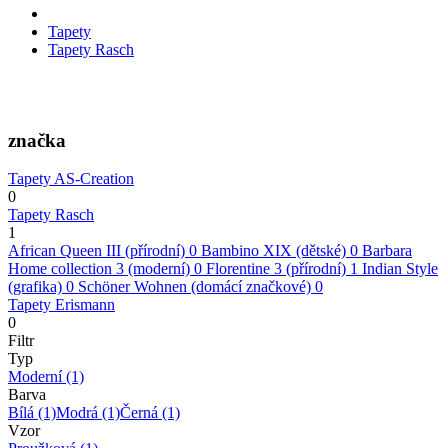
Tapety
Tapety Rasch
značka
Tapety AS-Creation
0
Tapety Rasch
1
African Queen III (přírodní)
0
Bambino XIX (dětské)
0
Barbara
Home collection 3 (moderní)
0
Florentine 3 (přírodní)
1
Indian Style
(grafika)
0
Schöner Wohnen (domácí značkové)
0
Tapety Erismann
0
Filtr
Typ
Moderní
(1)
Barva
Bílá
(1)
Modrá
(1)
Černá
(1)
Vzor