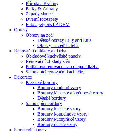
Příroda a Květiny
Parky & Zahrady
Západy slunce
Dveřní fototapety
Fototapety SKLADEM
Obrazy
Obrazy na zeď
Dětské obrazy Lilly and Luis
Obrazy na zeď Patel 2
Renovační obklady a dlažba
Obkladové kuchyňské panely
Renovační obklady stěn
Podlahová renovační samolepící dlažba
Samolepící renovační kachličky
Dekorace
Klasické bordury
Bordury moderní vzory
Bordury klasické a květinové vzory
Dětské bordury
Samolepící bordury
Bordury klasické vzory
Bordury koupelnové vzory
Bordury kuchyňské vzory
Bordury dětské vzory
Samolepící tapety