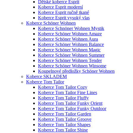
Dětské koberce Esprit
Koberce Esprit moderní
Koberce Esprit ručně tkané
Koberce Esprit vysoký vlas
Koberce Schöner Wohnen
Koberce Schnöner Wohnen Mystik
Koberce Schöner Wohnen Amaze
Koberce Schöner Wohnen Aura
Koberce Schöner Wohnen Balance
Koberce Schöner Wohnen Magic
Koberce Schöner Wohnen Summer
Koberce Schöner Wohnen Tender
Koberce Schöner Wohnen Winsome
Koupelnové předložky Schöner Wohnen
Koberce SKLADEM
Koberce Tom Tailor
Koberce Tom Tailor Cozy
Koberce Tom Tailor Fine Lines
Koberce Tom Tailor Fluffy
Koberce Tom Tailor Funky Orient
Koberce Tom Tailor Funky Outdoor
Koberce Tom Tailor Garden
Koberce Tom Tailor Groove
Koberce Tom Tailor Shapes
Koberce Tom Tailor Shine