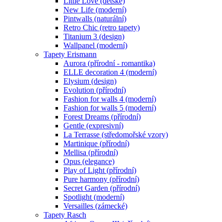
Little Love (dětské)
New Life (moderní)
Pintwalls (naturální)
Retro Chic (retro tapety)
Titanium 3 (design)
Wallpanel (moderní)
Tapety Erismann
Aurora (přírodní - romantika)
ELLE decoration 4 (moderní)
Elysium (design)
Evolution (přírodní)
Fashion for walls 4 (moderní)
Fashion for walls 5 (moderní)
Forest Dreams (přírodní)
Gentle (expresivní)
La Terrasse (středomořské vzory)
Martinique (přírodní)
Mellisa (přírodní)
Opus (elegance)
Play of Light (přírodní)
Pure harmony (přírodní)
Secret Garden (přírodní)
Spotlight (moderní)
Versailles (zámecké)
Tapety Rasch