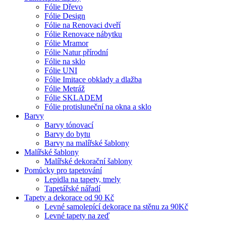
Fólie Dřevo
Fólie Design
Fólie na Renovaci dveří
Fólie Renovace nábytku
Fólie Mramor
Fólie Natur přírodní
Fólie na sklo
Fólie UNI
Fólie Imitace obklady a dlažba
Fólie Metráž
Fólie SKLADEM
Fólie protisluneční na okna a sklo
Barvy
Barvy tónovací
Barvy do bytu
Barvy na malířské šablony
Malířské šablony
Malířské dekorační šablony
Pomůcky pro tapetování
Lepidla na tapety, tmely
Tapetářské nářadí
Tapety a dekorace od 90 Kč
Levné samolepící dekorace na stěnu za 90Kč
Levné tapety na zeď