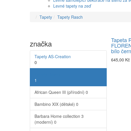
Levné samolepící dekorace na stěnu za 
Levné tapety na zeď
Tapety
Tapety Rasch
Tapeta 
značka
FLORENT
bílo čer
Tapety AS-Creation
645,00 Kč
0
Tapety Rasch
1
African Queen III (přírodní)
0
Bambino XIX (dětské)
0
Barbara Home collection 3
(moderní)
0