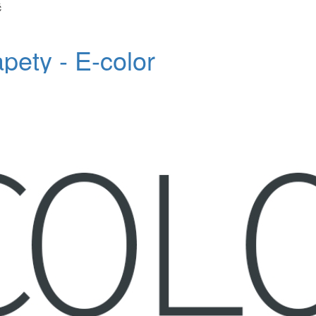
č
apety - E-color