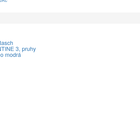
90Kč
Rasch
INE 3, pruhy
no modrá