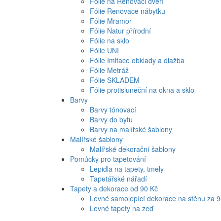
Fólie na Renovaci dveří
Fólie Renovace nábytku
Fólie Mramor
Fólie Natur přírodní
Fólie na sklo
Fólie UNI
Fólie Imitace obklady a dlažba
Fólie Metráž
Fólie SKLADEM
Fólie protisluneční na okna a sklo
Barvy
Barvy tónovací
Barvy do bytu
Barvy na malířské šablony
Malířské šablony
Malířské dekorační šablony
Pomůcky pro tapetování
Lepidla na tapety, tmely
Tapetářské nářadí
Tapety a dekorace od 90 Kč
Levné samolepící dekorace na stěnu za 
Levné tapety na zeď