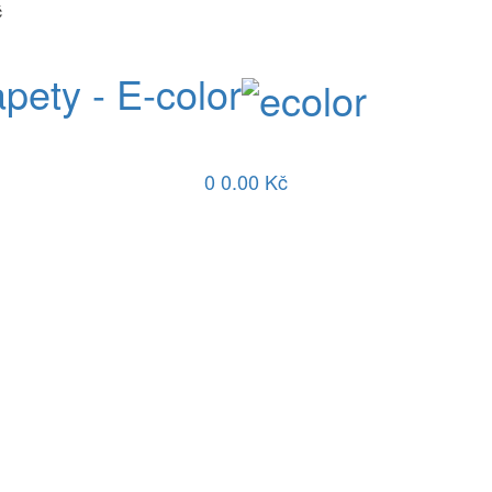
č
apety - E-color
0
0.00 Kč