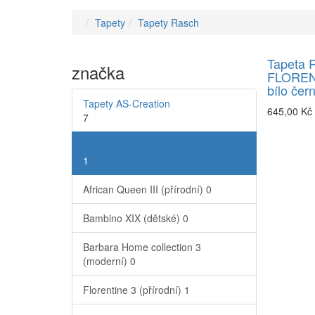
Tapety
Tapety Rasch
Tapeta 
značka
FLORENT
bílo čer
Tapety AS-Creation
645,00 Kč
7
Tapety Rasch
1
African Queen III (přírodní)
0
Bambino XIX (dětské)
0
Barbara Home collection 3
(moderní)
0
Florentine 3 (přírodní)
1