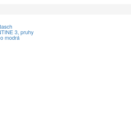
Rasch
INE 3, pruhy
no modrá