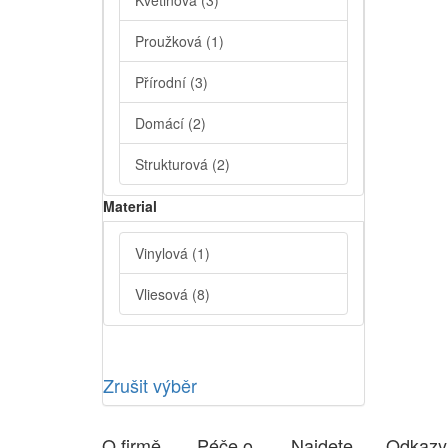
Květinová
(3)
Proužková
(1)
Přírodní
(3)
Domácí
(2)
Strukturová
(2)
Material
Vinylová
(1)
Vliesová
(8)
Zrušit výběr
O firmě
Péče o
Najdete
Odkazy