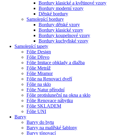
Bordury klasické a květinové vzory
Bordury moderní vzory
Dětské bordury
Samolepící bordury
Bordury dětské vzory
Bordury klasické vzory
Bordury koupelnové vzory
Bordury kuchyňské vzory
Samolepící tapety
Fólie Design
Fólie Dřevo
Fólie Imitace obklady a dlažba
Fólie Metráž
Fólie Mramor
Fólie na Renovaci dveří
Fólie na sklo
Fólie Natur přírodní
Fólie protisluneční na okna a sklo
Fólie Renovace nábytku
Fólie SKLADEM
Fólie UNI
Barvy
Barvy do bytu
Barvy na malířské šablony
Barvy tónovací