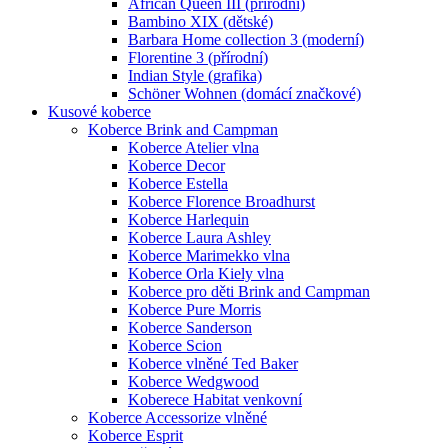
African Queen III (přírodní)
Bambino XIX (dětské)
Barbara Home collection 3 (moderní)
Florentine 3 (přírodní)
Indian Style (grafika)
Schöner Wohnen (domácí značkové)
Kusové koberce
Koberce Brink and Campman
Koberce Atelier vlna
Koberce Decor
Koberce Estella
Koberce Florence Broadhurst
Koberce Harlequin
Koberce Laura Ashley
Koberce Marimekko vlna
Koberce Orla Kiely vlna
Koberce pro děti Brink and Campman
Koberce Pure Morris
Koberce Sanderson
Koberce Scion
Koberce vlněné Ted Baker
Koberce Wedgwood
Koberece Habitat venkovní
Koberce Accessorize vlněné
Koberce Esprit