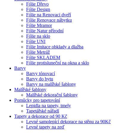
Fólie Dřevo
Fólie Design
Fólie na Renovaci dveří
Fólie Renovace nábytku
Fólie Mramor
Fólie Natur přírodní
Fólie na sklo
Fólie UNI
Fólie Imitace obklady a dlažba
Fólie Metráž
Fólie SKLADEM
Fólie protisluneční na okna a sklo
Barvy
Barvy tónovací
Barvy do bytu
Barvy na malířské šablony
Malířské šablony
Malířské dekorační šablony
Pomůcky pro tapetování
Lepidla na tapety, tmely
Tapetářské nářadí
Tapety a dekorace od 90 Kč
Levné samolepící dekorace na stěnu za 90Kč
Levné tapety na zeď