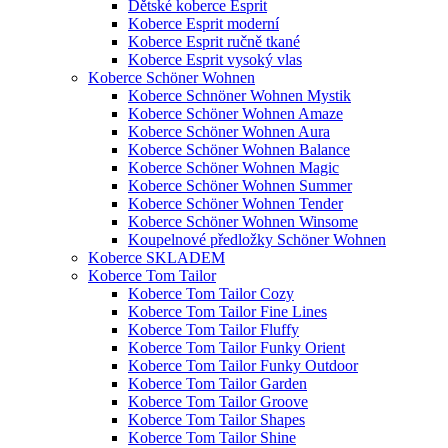
Dětské koberce Esprit
Koberce Esprit moderní
Koberce Esprit ručně tkané
Koberce Esprit vysoký vlas
Koberce Schöner Wohnen
Koberce Schnöner Wohnen Mystik
Koberce Schöner Wohnen Amaze
Koberce Schöner Wohnen Aura
Koberce Schöner Wohnen Balance
Koberce Schöner Wohnen Magic
Koberce Schöner Wohnen Summer
Koberce Schöner Wohnen Tender
Koberce Schöner Wohnen Winsome
Koupelnové předložky Schöner Wohnen
Koberce SKLADEM
Koberce Tom Tailor
Koberce Tom Tailor Cozy
Koberce Tom Tailor Fine Lines
Koberce Tom Tailor Fluffy
Koberce Tom Tailor Funky Orient
Koberce Tom Tailor Funky Outdoor
Koberce Tom Tailor Garden
Koberce Tom Tailor Groove
Koberce Tom Tailor Shapes
Koberce Tom Tailor Shine