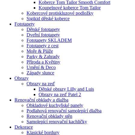
Koberce Tom Tailor Smooth Comfort
Koupelnové koberce Tom Tailor
Kobercové protiskluzové podložky
Sigikid dětské koberce
Fototapety
Dětské fototapety
Dveřní fototapety
Fototapety SKLADEM
Fototapety z cest
Moře & Pláže
Parky & Zahrady
Příroda a Květiny
Umění & Deco
Západy slunce
Obrazy
Obrazy na zeď
Dětské obrazy Lilly and Luis
Obrazy na zeď Patel 2
Renovační obklady a dlažba
Obkladové kuchyňské panely
Podlahová renovační samolepící dlažba
Renovační obklady stěn
Samolepící renovační kachličky
Dekorace
Klasické bordury