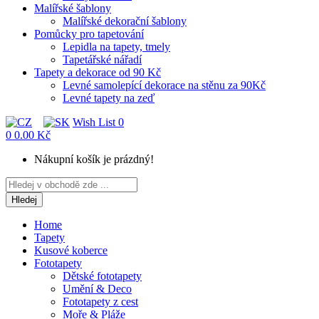
Malířské šablony
Malířské dekorační šablony
Pomůcky pro tapetování
Lepidla na tapety, tmely
Tapetářské nářadí
Tapety a dekorace od 90 Kč
Levné samolepící dekorace na stěnu za 90Kč
Levné tapety na zeď
Wish List
0
0
0.00 Kč
Nákupní košík je prázdný!
Hledej
Home
Tapety
Kusové koberce
Fototapety
Dětské fototapety
Umění & Deco
Fototapety z cest
Moře & Pláže