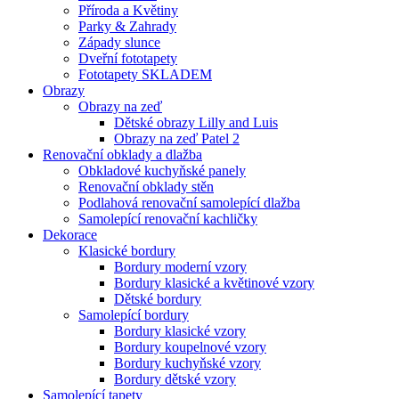
Příroda a Květiny
Parky & Zahrady
Západy slunce
Dveřní fototapety
Fototapety SKLADEM
Obrazy
Obrazy na zeď
Dětské obrazy Lilly and Luis
Obrazy na zeď Patel 2
Renovační obklady a dlažba
Obkladové kuchyňské panely
Renovační obklady stěn
Podlahová renovační samolepící dlažba
Samolepící renovační kachličky
Dekorace
Klasické bordury
Bordury moderní vzory
Bordury klasické a květinové vzory
Dětské bordury
Samolepící bordury
Bordury klasické vzory
Bordury koupelnové vzory
Bordury kuchyňské vzory
Bordury dětské vzory
Samolepící tapety