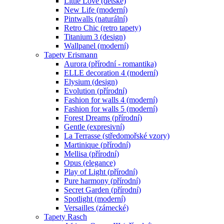
Little Love (dětské)
New Life (moderní)
Pintwalls (naturální)
Retro Chic (retro tapety)
Titanium 3 (design)
Wallpanel (moderní)
Tapety Erismann
Aurora (přírodní - romantika)
ELLE decoration 4 (moderní)
Elysium (design)
Evolution (přírodní)
Fashion for walls 4 (moderní)
Fashion for walls 5 (moderní)
Forest Dreams (přírodní)
Gentle (expresivní)
La Terrasse (středomořské vzory)
Martinique (přírodní)
Mellisa (přírodní)
Opus (elegance)
Play of Light (přírodní)
Pure harmony (přírodní)
Secret Garden (přírodní)
Spotlight (moderní)
Versailles (zámecké)
Tapety Rasch