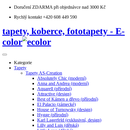
Doručení ZDARMA
při objednávce nad 3000 Kč
Rychlý kontakt +420 608 449 590
tapety, koberce, fototapety - E-
color
Kategorie
Tapety
Tapety AS-Creation
Absolutely Chic (moderní)
Anna and Andrea (moderní)
Aquarell (přírodní)
Attractive (design)
Best of Kámen a dřevo (přírodní)
El Palacio (zámecké)
House of Turnowsky (design)
Hygge (přírodní)
Karl Lagerfeld (exklusivní, design)
Lilly and Luis (dětská)