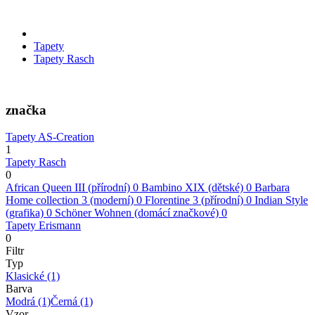
Tapety
Tapety Rasch
značka
Tapety AS-Creation
1
Tapety Rasch
0
African Queen III (přírodní)
0
Bambino XIX (dětské)
0
Barbara
Home collection 3 (moderní)
0
Florentine 3 (přírodní)
0
Indian Style
(grafika)
0
Schöner Wohnen (domácí značkové)
0
Tapety Erismann
0
Filtr
Typ
Klasické
(1)
Barva
Modrá
(1)
Černá
(1)
Vzor