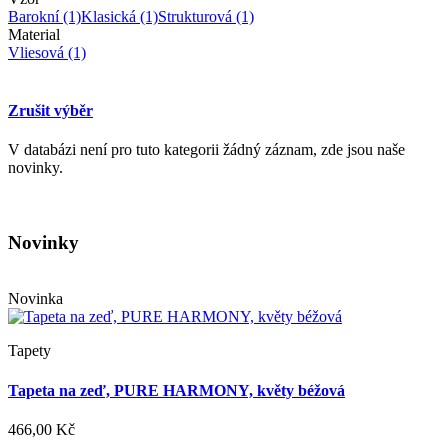
Barokní
(1)
Klasická
(1)
Strukturová
(1)
Material
Vliesová
(1)
Zrušit výběr
V databázi není pro tuto kategorii žádný záznam, zde jsou naše
novinky.
Novinky
Novinka
Tapety
Tapeta na zeď, PURE HARMONY, květy béžová
466,00 Kč