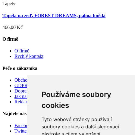
Tapety
Tapeta na zeď, FOREST DREAMS, palma hnědá
466,00 Kč
O firmě
O firmě
Rychlý kontakt
Péče o zákazníka
Obchodní podmínky
GDPR
Doprava
Používáme soubory
Jak nakupovat
Reklamace
cookies
Najdete nás
Tyto webové stránky používají
Facebook
soubory cookies a další sledovací
Twitter
nástroje s cílem vylepšení