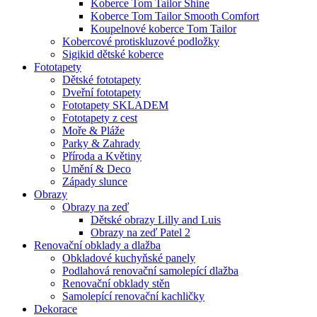
Koberce Tom Tailor Shine
Koberce Tom Tailor Smooth Comfort
Koupelnové koberce Tom Tailor
Kobercové protiskluzové podložky
Sigikid dětské koberce
Fototapety
Dětské fototapety
Dveřní fototapety
Fototapety SKLADEM
Fototapety z cest
Moře & Pláže
Parky & Zahrady
Příroda a Květiny
Umění & Deco
Západy slunce
Obrazy
Obrazy na zeď
Dětské obrazy Lilly and Luis
Obrazy na zeď Patel 2
Renovační obklady a dlažba
Obkladové kuchyňské panely
Podlahová renovační samolepící dlažba
Renovační obklady stěn
Samolepící renovační kachličky
Dekorace