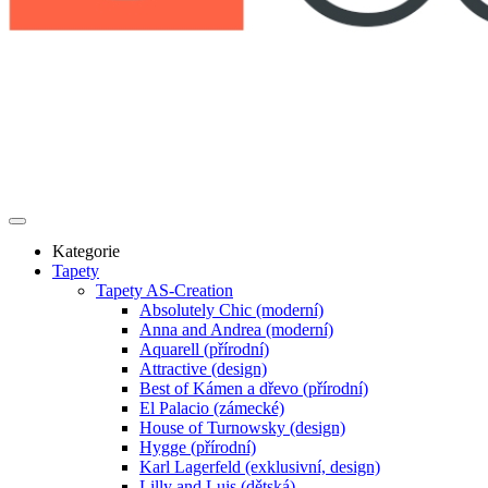
Kategorie
Tapety
Tapety AS-Creation
Absolutely Chic (moderní)
Anna and Andrea (moderní)
Aquarell (přírodní)
Attractive (design)
Best of Kámen a dřevo (přírodní)
El Palacio (zámecké)
House of Turnowsky (design)
Hygge (přírodní)
Karl Lagerfeld (exklusivní, design)
Lilly and Luis (dětská)