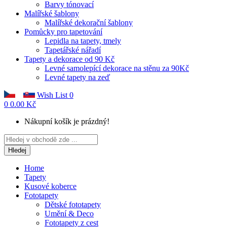
Barvy tónovací
Malířské šablony
Malířské dekorační šablony
Pomůcky pro tapetování
Lepidla na tapety, tmely
Tapetářské nářadí
Tapety a dekorace od 90 Kč
Levné samolepící dekorace na stěnu za 90Kč
Levné tapety na zeď
Wish List
0
0
0.00 Kč
Nákupní košík je prázdný!
Hledej
Home
Tapety
Kusové koberce
Fototapety
Dětské fototapety
Umění & Deco
Fototapety z cest