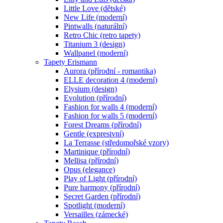
Little Love (dětské)
New Life (moderní)
Pintwalls (naturální)
Retro Chic (retro tapety)
Titanium 3 (design)
Wallpanel (moderní)
Tapety Erismann
Aurora (přírodní - romantika)
ELLE decoration 4 (moderní)
Elysium (design)
Evolution (přírodní)
Fashion for walls 4 (moderní)
Fashion for walls 5 (moderní)
Forest Dreams (přírodní)
Gentle (expresivní)
La Terrasse (středomořské vzory)
Martinique (přírodní)
Mellisa (přírodní)
Opus (elegance)
Play of Light (přírodní)
Pure harmony (přírodní)
Secret Garden (přírodní)
Spotlight (moderní)
Versailles (zámecké)