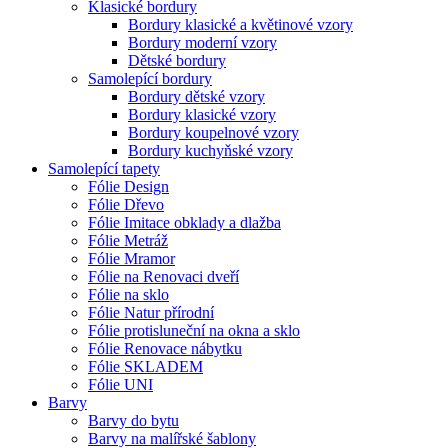
Klasické bordury
Bordury klasické a květinové vzory
Bordury moderní vzory
Dětské bordury
Samolepící bordury
Bordury dětské vzory
Bordury klasické vzory
Bordury koupelnové vzory
Bordury kuchyňské vzory
Samolepící tapety
Fólie Design
Fólie Dřevo
Fólie Imitace obklady a dlažba
Fólie Metráž
Fólie Mramor
Fólie na Renovaci dveří
Fólie na sklo
Fólie Natur přírodní
Fólie protisluneční na okna a sklo
Fólie Renovace nábytku
Fólie SKLADEM
Fólie UNI
Barvy
Barvy do bytu
Barvy na malířské šablony