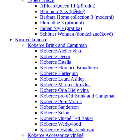
Tapety Rasch
African Queen III (přírodní)
Bambino XIX (dětské)
Barbara Home collection 3 (moderní)
Florentine 3 (přírodní)
Indian Style (grafika)
Schöner Wohnen (domácí značkové)
Kusové koberce
Koberce Brink and Campman
Koberce Atelier vlna
Koberce Decor
Koberce Estella
Koberce Florence Broadhurst
Koberce Harlequin
Koberce Laura Ashley
Koberce Marimekko vlna
Koberce Orla Kiely vlna
Koberce pro děti Brink and Campman
Koberce Pure Morris
Koberce Sanderson
Koberce Scion
Koberce vlněné Ted Baker
Koberce Wedgwood
Koberece Habitat venkovní
Koberce Accessorize vlněné