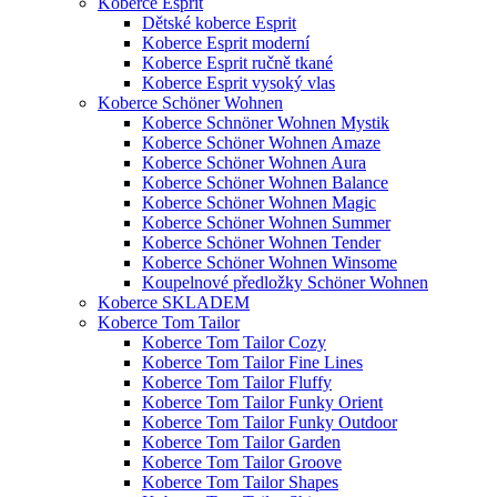
Koberce Esprit
Dětské koberce Esprit
Koberce Esprit moderní
Koberce Esprit ručně tkané
Koberce Esprit vysoký vlas
Koberce Schöner Wohnen
Koberce Schnöner Wohnen Mystik
Koberce Schöner Wohnen Amaze
Koberce Schöner Wohnen Aura
Koberce Schöner Wohnen Balance
Koberce Schöner Wohnen Magic
Koberce Schöner Wohnen Summer
Koberce Schöner Wohnen Tender
Koberce Schöner Wohnen Winsome
Koupelnové předložky Schöner Wohnen
Koberce SKLADEM
Koberce Tom Tailor
Koberce Tom Tailor Cozy
Koberce Tom Tailor Fine Lines
Koberce Tom Tailor Fluffy
Koberce Tom Tailor Funky Orient
Koberce Tom Tailor Funky Outdoor
Koberce Tom Tailor Garden
Koberce Tom Tailor Groove
Koberce Tom Tailor Shapes