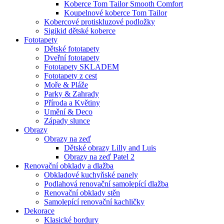
Koberce Tom Tailor Smooth Comfort
Koupelnové koberce Tom Tailor
Kobercové protiskluzové podložky
Sigikid dětské koberce
Fototapety
Dětské fototapety
Dveřní fototapety
Fototapety SKLADEM
Fototapety z cest
Moře & Pláže
Parky & Zahrady
Příroda a Květiny
Umění & Deco
Západy slunce
Obrazy
Obrazy na zeď
Dětské obrazy Lilly and Luis
Obrazy na zeď Patel 2
Renovační obklady a dlažba
Obkladové kuchyňské panely
Podlahová renovační samolepící dlažba
Renovační obklady stěn
Samolepící renovační kachličky
Dekorace
Klasické bordury