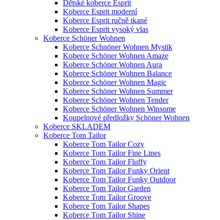
Dětské koberce Esprit
Koberce Esprit moderní
Koberce Esprit ručně tkané
Koberce Esprit vysoký vlas
Koberce Schöner Wohnen
Koberce Schnöner Wohnen Mystik
Koberce Schöner Wohnen Amaze
Koberce Schöner Wohnen Aura
Koberce Schöner Wohnen Balance
Koberce Schöner Wohnen Magic
Koberce Schöner Wohnen Summer
Koberce Schöner Wohnen Tender
Koberce Schöner Wohnen Winsome
Koupelnové předložky Schöner Wohnen
Koberce SKLADEM
Koberce Tom Tailor
Koberce Tom Tailor Cozy
Koberce Tom Tailor Fine Lines
Koberce Tom Tailor Fluffy
Koberce Tom Tailor Funky Orient
Koberce Tom Tailor Funky Outdoor
Koberce Tom Tailor Garden
Koberce Tom Tailor Groove
Koberce Tom Tailor Shapes
Koberce Tom Tailor Shine