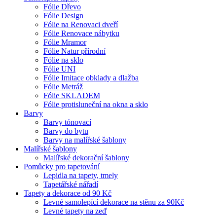
Fólie Dřevo
Fólie Design
Fólie na Renovaci dveří
Fólie Renovace nábytku
Fólie Mramor
Fólie Natur přírodní
Fólie na sklo
Fólie UNI
Fólie Imitace obklady a dlažba
Fólie Metráž
Fólie SKLADEM
Fólie protisluneční na okna a sklo
Barvy
Barvy tónovací
Barvy do bytu
Barvy na malířské šablony
Malířské šablony
Malířské dekorační šablony
Pomůcky pro tapetování
Lepidla na tapety, tmely
Tapetářské nářadí
Tapety a dekorace od 90 Kč
Levné samolepící dekorace na stěnu za 90Kč
Levné tapety na zeď