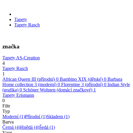
Tapety
Tapety Rasch
značka
Tapety AS-Creation
4
Tapety Rasch
1
African Queen III (přírodní)
0
Bambino XIX (dětské)
0
Barbara
Home collection 3 (moderní)
0
Florentine 3 (přírodní)
0
Indian Style
(grafika)
0
Schöner Wohnen (domácí značkové)
1
Tapety Erismann
0
Filtr
Typ
Moderní
(1)
Přírodní
(1)
Skladem
(1)
Barva
Černá
(4)
Hnědá
(4)
Šedá
(1)
Vzor