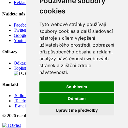
Používáme soubory
Reklamace
cookies
Najdete nás
Tyto webové stránky používají
Facebook
Twitter
soubory cookies a další sledovací
Google
nástroje s cílem vylepšení
Youtube
uživatelského prostředí, zobrazení
přizpůsobeného obsahu a reklam,
Odkazy
analýzy návštěvnosti webových
Odkazy
stránek a zjištění zdroje
Toplist
návštěvnosti.
Kontakt
Souhlasím
Sídlo firmy: Boženy Němcové 739/1, Svitavy 568 02, CZ
Odmítám
Telefon: +420 608 449 590
E-mail: info@e-color.cz
Upravit mé předvolby
© 2026 e-color.cz