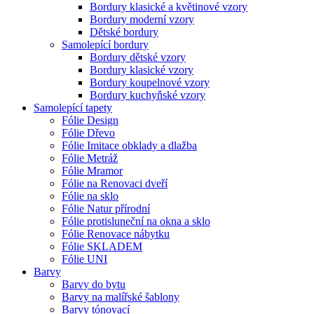
Bordury klasické a květinové vzory
Bordury moderní vzory
Dětské bordury
Samolepící bordury
Bordury dětské vzory
Bordury klasické vzory
Bordury koupelnové vzory
Bordury kuchyňské vzory
Samolepící tapety
Fólie Design
Fólie Dřevo
Fólie Imitace obklady a dlažba
Fólie Metráž
Fólie Mramor
Fólie na Renovaci dveří
Fólie na sklo
Fólie Natur přírodní
Fólie protisluneční na okna a sklo
Fólie Renovace nábytku
Fólie SKLADEM
Fólie UNI
Barvy
Barvy do bytu
Barvy na malířské šablony
Barvy tónovací