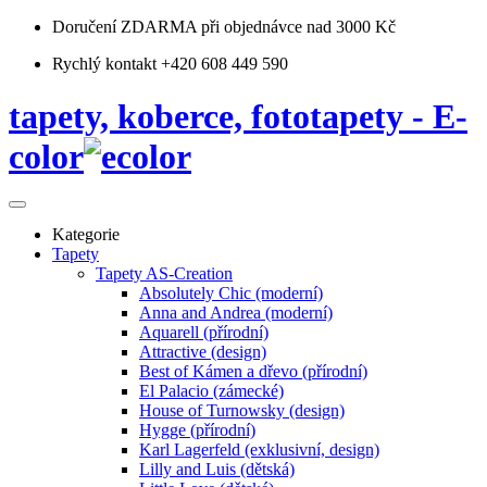
Doručení ZDARMA
při objednávce nad 3000 Kč
Rychlý kontakt +420 608 449 590
tapety, koberce, fototapety - E-
color
Kategorie
Tapety
Tapety AS-Creation
Absolutely Chic (moderní)
Anna and Andrea (moderní)
Aquarell (přírodní)
Attractive (design)
Best of Kámen a dřevo (přírodní)
El Palacio (zámecké)
House of Turnowsky (design)
Hygge (přírodní)
Karl Lagerfeld (exklusivní, design)
Lilly and Luis (dětská)