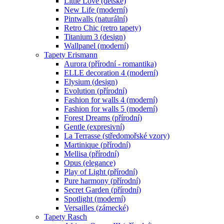
Little Love (dětské)
New Life (moderní)
Pintwalls (naturální)
Retro Chic (retro tapety)
Titanium 3 (design)
Wallpanel (moderní)
Tapety Erismann
Aurora (přírodní - romantika)
ELLE decoration 4 (moderní)
Elysium (design)
Evolution (přírodní)
Fashion for walls 4 (moderní)
Fashion for walls 5 (moderní)
Forest Dreams (přírodní)
Gentle (expresivní)
La Terrasse (středomořské vzory)
Martinique (přírodní)
Mellisa (přírodní)
Opus (elegance)
Play of Light (přírodní)
Pure harmony (přírodní)
Secret Garden (přírodní)
Spotlight (moderní)
Versailles (zámecké)
Tapety Rasch