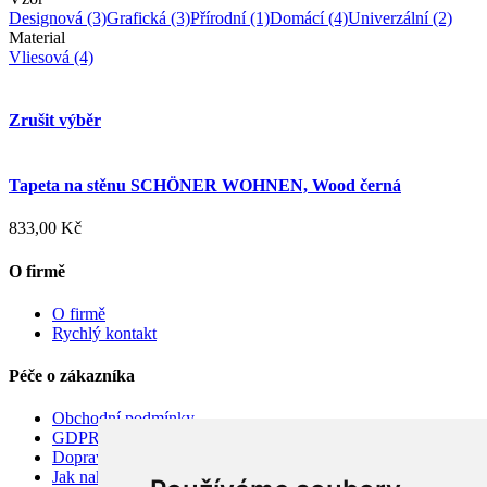
Designová
(3)
Grafická
(3)
Přírodní
(1)
Domácí
(4)
Univerzální
(2)
Material
Vliesová
(4)
Zrušit výběr
Tapeta na stěnu SCHÖNER WOHNEN, Wood černá
833,00 Kč
O firmě
O firmě
Rychlý kontakt
Péče o zákazníka
Obchodní podmínky
GDPR
Doprava
Jak nakupovat