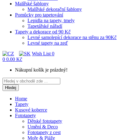
Malířské šablony
Malířské dekorační šablony
Pomůcky pro tapetování
Lepidla na tapety, tmely
Tapetářské nářadí
Tapety a dekorace od 90 Kč
Levné samolepící dekorace na stěnu za 90Kč
Levné tapety na zeď
Wish List
0
0
0.00 Kč
Nákupní košík je prázdný!
Hledej
Home
Tapety
Kusové koberce
Fototapety
Dětské fototapety
Umění & Deco
Fototapety z cest
Moře & Pláže