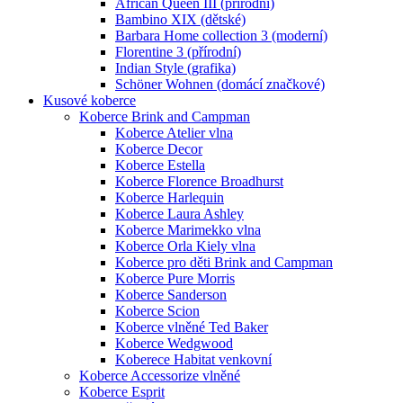
African Queen III (přírodní)
Bambino XIX (dětské)
Barbara Home collection 3 (moderní)
Florentine 3 (přírodní)
Indian Style (grafika)
Schöner Wohnen (domácí značkové)
Kusové koberce
Koberce Brink and Campman
Koberce Atelier vlna
Koberce Decor
Koberce Estella
Koberce Florence Broadhurst
Koberce Harlequin
Koberce Laura Ashley
Koberce Marimekko vlna
Koberce Orla Kiely vlna
Koberce pro děti Brink and Campman
Koberce Pure Morris
Koberce Sanderson
Koberce Scion
Koberce vlněné Ted Baker
Koberce Wedgwood
Koberece Habitat venkovní
Koberce Accessorize vlněné
Koberce Esprit