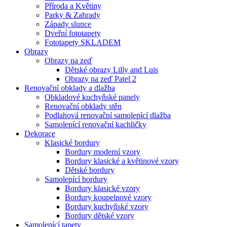
Příroda a Květiny
Parky & Zahrady
Západy slunce
Dveřní fototapety
Fototapety SKLADEM
Obrazy
Obrazy na zeď
Dětské obrazy Lilly and Luis
Obrazy na zeď Patel 2
Renovační obklady a dlažba
Obkladové kuchyňské panely
Renovační obklady stěn
Podlahová renovační samolepící dlažba
Samolepící renovační kachličky
Dekorace
Klasické bordury
Bordury moderní vzory
Bordury klasické a květinové vzory
Dětské bordury
Samolepící bordury
Bordury klasické vzory
Bordury koupelnové vzory
Bordury kuchyňské vzory
Bordury dětské vzory
Samolepící tapety