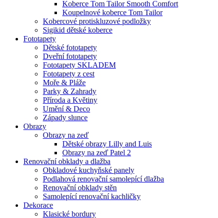
Koberce Tom Tailor Smooth Comfort
Koupelnové koberce Tom Tailor
Kobercové protiskluzové podložky
Sigikid dětské koberce
Fototapety
Dětské fototapety
Dveřní fototapety
Fototapety SKLADEM
Fototapety z cest
Moře & Pláže
Parky & Zahrady
Příroda a Květiny
Umění & Deco
Západy slunce
Obrazy
Obrazy na zeď
Dětské obrazy Lilly and Luis
Obrazy na zeď Patel 2
Renovační obklady a dlažba
Obkladové kuchyňské panely
Podlahová renovační samolepící dlažba
Renovační obklady stěn
Samolepící renovační kachličky
Dekorace
Klasické bordury