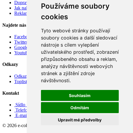
Doprava
Používáme soubory
Jak nakupovat
Reklamace
cookies
Najdete nás
Tyto webové stránky používají
Facebook
soubory cookies a další sledovací
Twitter
nástroje s cílem vylepšení
Google
uživatelského prostředí, zobrazení
Youtube
přizpůsobeného obsahu a reklam,
Odkazy
analýzy návštěvnosti webových
stránek a zjištění zdroje
Odkazy
návštěvnosti.
Toplist
Kontakt
Souhlasím
Sídlo firmy: Boženy Němcové 739/1, Svitavy 568 02, CZ
Odmítám
Telefon: +420 608 449 590
E-mail: info@e-color.cz
Upravit mé předvolby
© 2026 e-color.cz