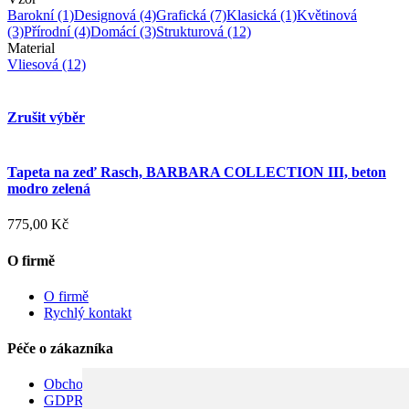
Barokní
(1)
Designová
(4)
Grafická
(7)
Klasická
(1)
Květinová
(3)
Přírodní
(4)
Domácí
(3)
Strukturová
(12)
Material
Vliesová
(12)
Zrušit výběr
Tapeta na zeď Rasch, BARBARA COLLECTION III, beton
modro zelená
775,00 Kč
O firmě
O firmě
Rychlý kontakt
Péče o zákazníka
Obchodní podmínky
GDPR