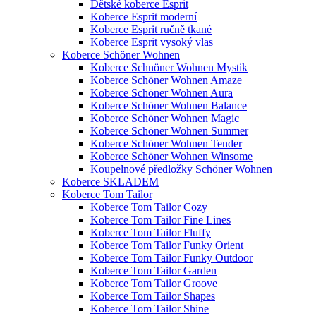
Dětské koberce Esprit
Koberce Esprit moderní
Koberce Esprit ručně tkané
Koberce Esprit vysoký vlas
Koberce Schöner Wohnen
Koberce Schnöner Wohnen Mystik
Koberce Schöner Wohnen Amaze
Koberce Schöner Wohnen Aura
Koberce Schöner Wohnen Balance
Koberce Schöner Wohnen Magic
Koberce Schöner Wohnen Summer
Koberce Schöner Wohnen Tender
Koberce Schöner Wohnen Winsome
Koupelnové předložky Schöner Wohnen
Koberce SKLADEM
Koberce Tom Tailor
Koberce Tom Tailor Cozy
Koberce Tom Tailor Fine Lines
Koberce Tom Tailor Fluffy
Koberce Tom Tailor Funky Orient
Koberce Tom Tailor Funky Outdoor
Koberce Tom Tailor Garden
Koberce Tom Tailor Groove
Koberce Tom Tailor Shapes
Koberce Tom Tailor Shine