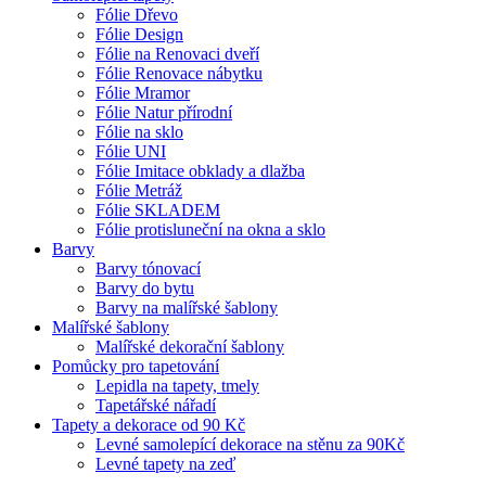
Fólie Dřevo
Fólie Design
Fólie na Renovaci dveří
Fólie Renovace nábytku
Fólie Mramor
Fólie Natur přírodní
Fólie na sklo
Fólie UNI
Fólie Imitace obklady a dlažba
Fólie Metráž
Fólie SKLADEM
Fólie protisluneční na okna a sklo
Barvy
Barvy tónovací
Barvy do bytu
Barvy na malířské šablony
Malířské šablony
Malířské dekorační šablony
Pomůcky pro tapetování
Lepidla na tapety, tmely
Tapetářské nářadí
Tapety a dekorace od 90 Kč
Levné samolepící dekorace na stěnu za 90Kč
Levné tapety na zeď