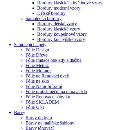
Bordury klasické a květinové vzory
Bordury moderní vzory
Dětské bordury
Samolepící bordury
Bordury dětské vzory
Bordury klasické vzory
Bordury koupelnové vzory
Bordury kuchyňské vzory
Samolepící tapety
Fólie Design
Fólie Dřevo
Fólie Imitace obklady a dlažba
Fólie Metráž
Fólie Mramor
Fólie na Renovaci dveří
Fólie na sklo
Fólie Natur přírodní
Fólie protisluneční na okna a sklo
Fólie Renovace nábytku
Fólie SKLADEM
Fólie UNI
Barvy
Barvy do bytu
Barvy na malířské šablony
Barvy tónovací