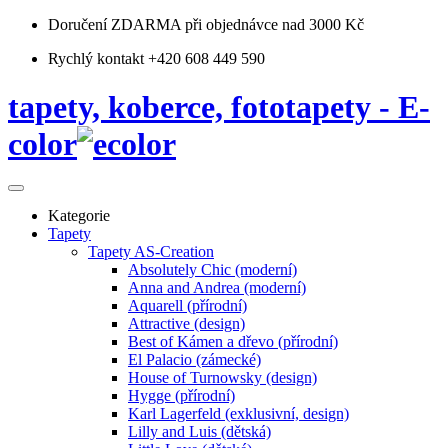
Doručení ZDARMA
při objednávce nad 3000 Kč
Rychlý kontakt +420 608 449 590
tapety, koberce, fototapety - E-
color
Kategorie
Tapety
Tapety AS-Creation
Absolutely Chic (moderní)
Anna and Andrea (moderní)
Aquarell (přírodní)
Attractive (design)
Best of Kámen a dřevo (přírodní)
El Palacio (zámecké)
House of Turnowsky (design)
Hygge (přírodní)
Karl Lagerfeld (exklusivní, design)
Lilly and Luis (dětská)