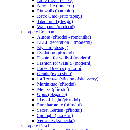
Little Love (dětské)
New Life (moderní)
Pintwalls (naturální)
Retro Chic (retro tapety)
Titanium 3 (design)
Wallpanel (moderní)
Tapety Erismann
Aurora (přírodní - romantika)
ELLE decoration 4 (moderní)
Elysium (design)
Evolution (přírodní)
Fashion for walls 4 (moderní)
Fashion for walls 5 (moderní)
Forest Dreams (přírodní)
Gentle (expresivní)
La Terrasse (středomořské vzory)
Martinique (přírodní)
Mellisa (přírodní)
Opus (elegance)
Play of Light (přírodní)
Pure harmony (přírodní)
Secret Garden (přírodní)
Spotlight (moderní)
Versailles (zámecké)
Tapety Rasch