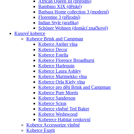
African Queen III (přírodní)
Bambino XIX (dětské)
Barbara Home collection 3 (moderní)
Florentine 3 (přírodní)
Indian Style (grafika)
Schöner Wohnen (domácí značkové)
Kusové koberce
Koberce Brink and Campman
Koberce Atelier vlna
Koberce Decor
Koberce Estella
Koberce Florence Broadhurst
Koberce Harlequin
Koberce Laura Ashley
Koberce Marimekko vlna
Koberce Orla Kiely vlna
Koberce pro děti Brink and Campman
Koberce Pure Morris
Koberce Sanderson
Koberce Scion
Koberce vlněné Ted Baker
Koberce Wedgwood
Koberece Habitat venkovní
Koberce Accessorize vlněné
Koberce Esprit