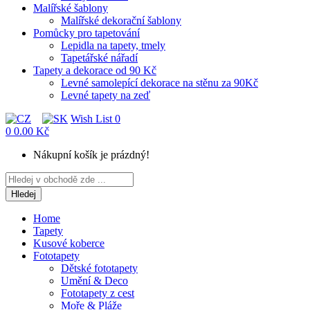
Malířské šablony
Malířské dekorační šablony
Pomůcky pro tapetování
Lepidla na tapety, tmely
Tapetářské nářadí
Tapety a dekorace od 90 Kč
Levné samolepící dekorace na stěnu za 90Kč
Levné tapety na zeď
Wish List
0
0
0.00 Kč
Nákupní košík je prázdný!
Hledej
Home
Tapety
Kusové koberce
Fototapety
Dětské fototapety
Umění & Deco
Fototapety z cest
Moře & Pláže