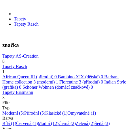
Tapety
Tapety Rasch
značka
Tapety AS-Creation
8
Tapety Rasch
1
African Queen III (přírodní)
0
Bambino XIX (dětské)
0
Barbara
Home collection 3 (moderní)
1
Florentine 3 (přírodní)
0
Indian Style
(grafika)
0
Schöner Wohnen (domácí značkové)
0
Tapety Erismann
3
Filtr
Typ
Moderní
(5)
Přírodní
(5)
Klasické
(1)
Omyvatelné
(1)
Barva
Bílá
(1)
Červená
(1)
Modrá
(12)
Černá
(2)
Zelená
(2)
Šedá
(3)
Vzor