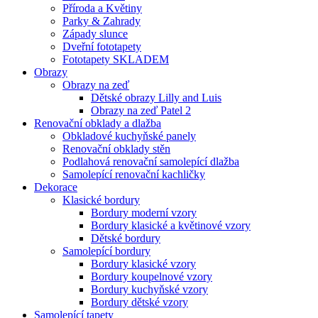
Příroda a Květiny
Parky & Zahrady
Západy slunce
Dveřní fototapety
Fototapety SKLADEM
Obrazy
Obrazy na zeď
Dětské obrazy Lilly and Luis
Obrazy na zeď Patel 2
Renovační obklady a dlažba
Obkladové kuchyňské panely
Renovační obklady stěn
Podlahová renovační samolepící dlažba
Samolepící renovační kachličky
Dekorace
Klasické bordury
Bordury moderní vzory
Bordury klasické a květinové vzory
Dětské bordury
Samolepící bordury
Bordury klasické vzory
Bordury koupelnové vzory
Bordury kuchyňské vzory
Bordury dětské vzory
Samolepící tapety