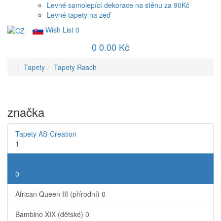
Levné samolepící dekorace na stěnu za 90Kč
Levné tapety na zeď
Wish List
0
0
0.00 Kč
Tapety
Tapety Rasch
značka
Tapety AS-Creation
1
Tapety Rasch
0
African Queen III (přírodní)
0
Bambino XIX (dětské)
0