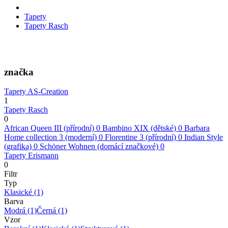
Tapety
Tapety Rasch
značka
Tapety AS-Creation
1
Tapety Rasch
0
African Queen III (přírodní)
0
Bambino XIX (dětské)
0
Barbara
Home collection 3 (moderní)
0
Florentine 3 (přírodní)
0
Indian Style
(grafika)
0
Schöner Wohnen (domácí značkové)
0
Tapety Erismann
0
Filtr
Typ
Klasické
(1)
Barva
Modrá
(1)
Černá
(1)
Vzor