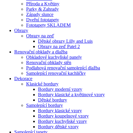
Příroda a Květiny
Parky & Zahrady
Západy slunce
Dveřní fototapety
Fototapety SKLADEM
Obrazy
Obrazy na zeď
Dětské obrazy Lilly and Luis
Obrazy na zeď Patel 2
Renovační obklady a dlažba
Obkladové kuchyňské panely
Renovační obklady stěn
Podlahová renovační samolepící dlažba
Samolepící renovační kachličky
Dekorace
Klasické bordury
Bordury moderní vzory
Bordury klasické a květinové vzory
Dětské bordury
Samolepící bordury
Bordury klasické vzory
Bordury koupelnové vzory
Bordury kuchyňské vzory
Bordury dětské vzory
Samolepící tapety