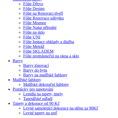
Fólie Dřevo
Fólie Design
Fólie na Renovaci dveří
Fólie Renovace nábytku
Fólie Mramor
Fólie Natur přírodní
Fólie na sklo
Fólie UNI
Fólie Imitace obklady a dlažba
Fólie Metráž
Fólie SKLADEM
Fólie protisluneční na okna a sklo
Barvy
Barvy tónovací
Barvy do bytu
Barvy na malířské šablony
Malířské šablony
Malířské dekorační šablony
Pomůcky pro tapetování
Lepidla na tapety, tmely
Tapetářské nářadí
Tapety a dekorace od 90 Kč
Levné samolepící dekorace na stěnu za 90Kč
Levné tapety na zeď