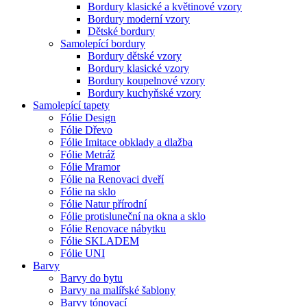
Bordury klasické a květinové vzory
Bordury moderní vzory
Dětské bordury
Samolepící bordury
Bordury dětské vzory
Bordury klasické vzory
Bordury koupelnové vzory
Bordury kuchyňské vzory
Samolepící tapety
Fólie Design
Fólie Dřevo
Fólie Imitace obklady a dlažba
Fólie Metráž
Fólie Mramor
Fólie na Renovaci dveří
Fólie na sklo
Fólie Natur přírodní
Fólie protisluneční na okna a sklo
Fólie Renovace nábytku
Fólie SKLADEM
Fólie UNI
Barvy
Barvy do bytu
Barvy na malířské šablony
Barvy tónovací