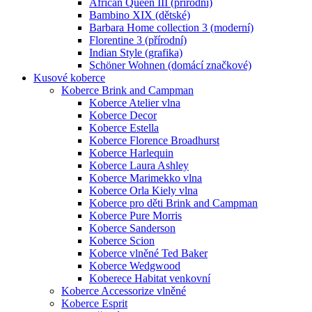
African Queen III (přírodní)
Bambino XIX (dětské)
Barbara Home collection 3 (moderní)
Florentine 3 (přírodní)
Indian Style (grafika)
Schöner Wohnen (domácí značkové)
Kusové koberce
Koberce Brink and Campman
Koberce Atelier vlna
Koberce Decor
Koberce Estella
Koberce Florence Broadhurst
Koberce Harlequin
Koberce Laura Ashley
Koberce Marimekko vlna
Koberce Orla Kiely vlna
Koberce pro děti Brink and Campman
Koberce Pure Morris
Koberce Sanderson
Koberce Scion
Koberce vlněné Ted Baker
Koberce Wedgwood
Koberece Habitat venkovní
Koberce Accessorize vlněné
Koberce Esprit