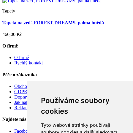
Tapety
Tapeta na zeď, FOREST DREAMS, palma hnědá
466,00 Kč
O firmě
O firmě
Rychlý kontakt
Péče o zákazníka
Obchodní podmínky
GDPR
Doprava
Používáme soubory
Jak nakupovat
Reklamace
cookies
Najdete nás
Tyto webové stránky používají
Facebook
soubory cookies a další sledovací