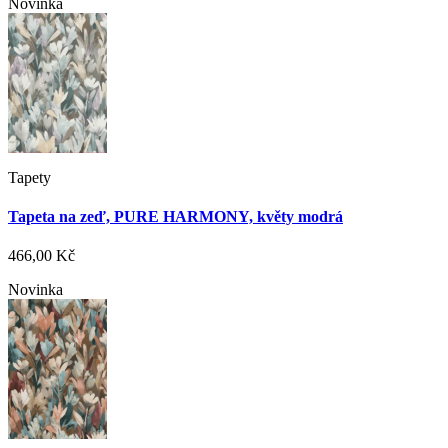
Novinka
Tapety
Tapeta na zeď, PURE HARMONY, květy modrá
466,00 Kč
Novinka