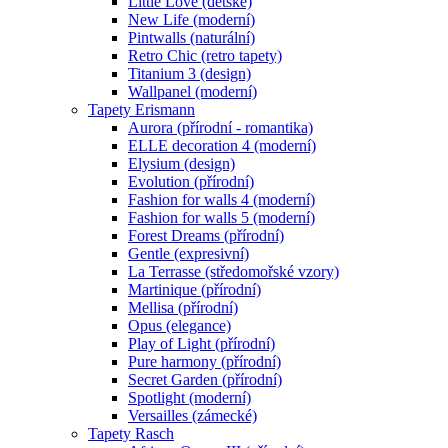
Little Love (dětské)
New Life (moderní)
Pintwalls (naturální)
Retro Chic (retro tapety)
Titanium 3 (design)
Wallpanel (moderní)
Tapety Erismann
Aurora (přírodní - romantika)
ELLE decoration 4 (moderní)
Elysium (design)
Evolution (přírodní)
Fashion for walls 4 (moderní)
Fashion for walls 5 (moderní)
Forest Dreams (přírodní)
Gentle (expresivní)
La Terrasse (středomořské vzory)
Martinique (přírodní)
Mellisa (přírodní)
Opus (elegance)
Play of Light (přírodní)
Pure harmony (přírodní)
Secret Garden (přírodní)
Spotlight (moderní)
Versailles (zámecké)
Tapety Rasch