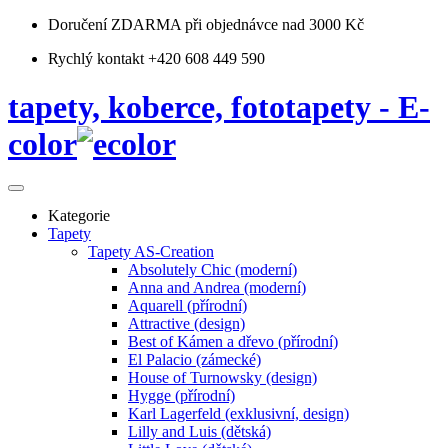
Doručení ZDARMA
při objednávce nad 3000 Kč
Rychlý kontakt +420 608 449 590
tapety, koberce, fototapety - E-
color
Kategorie
Tapety
Tapety AS-Creation
Absolutely Chic (moderní)
Anna and Andrea (moderní)
Aquarell (přírodní)
Attractive (design)
Best of Kámen a dřevo (přírodní)
El Palacio (zámecké)
House of Turnowsky (design)
Hygge (přírodní)
Karl Lagerfeld (exklusivní, design)
Lilly and Luis (dětská)