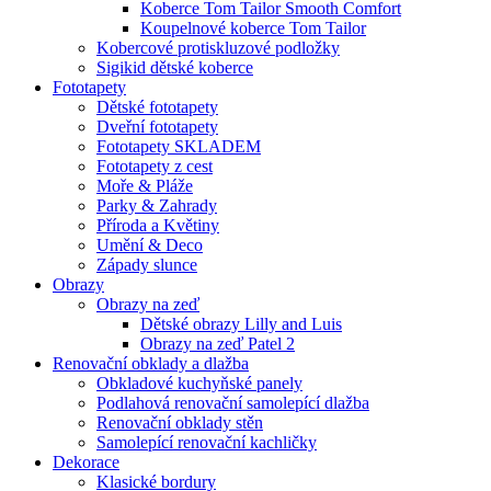
Koberce Tom Tailor Smooth Comfort
Koupelnové koberce Tom Tailor
Kobercové protiskluzové podložky
Sigikid dětské koberce
Fototapety
Dětské fototapety
Dveřní fototapety
Fototapety SKLADEM
Fototapety z cest
Moře & Pláže
Parky & Zahrady
Příroda a Květiny
Umění & Deco
Západy slunce
Obrazy
Obrazy na zeď
Dětské obrazy Lilly and Luis
Obrazy na zeď Patel 2
Renovační obklady a dlažba
Obkladové kuchyňské panely
Podlahová renovační samolepící dlažba
Renovační obklady stěn
Samolepící renovační kachličky
Dekorace
Klasické bordury