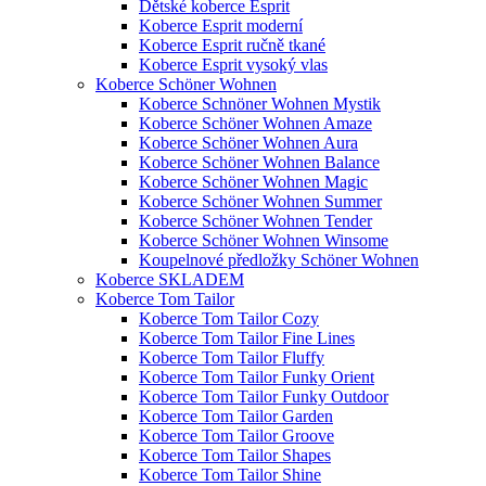
Dětské koberce Esprit
Koberce Esprit moderní
Koberce Esprit ručně tkané
Koberce Esprit vysoký vlas
Koberce Schöner Wohnen
Koberce Schnöner Wohnen Mystik
Koberce Schöner Wohnen Amaze
Koberce Schöner Wohnen Aura
Koberce Schöner Wohnen Balance
Koberce Schöner Wohnen Magic
Koberce Schöner Wohnen Summer
Koberce Schöner Wohnen Tender
Koberce Schöner Wohnen Winsome
Koupelnové předložky Schöner Wohnen
Koberce SKLADEM
Koberce Tom Tailor
Koberce Tom Tailor Cozy
Koberce Tom Tailor Fine Lines
Koberce Tom Tailor Fluffy
Koberce Tom Tailor Funky Orient
Koberce Tom Tailor Funky Outdoor
Koberce Tom Tailor Garden
Koberce Tom Tailor Groove
Koberce Tom Tailor Shapes
Koberce Tom Tailor Shine