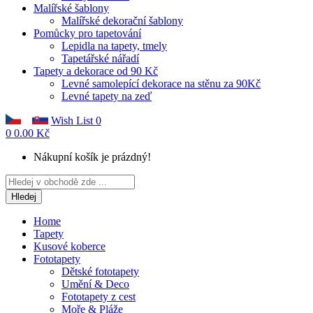
Malířské šablony
Malířské dekorační šablony
Pomůcky pro tapetování
Lepidla na tapety, tmely
Tapetářské nářadí
Tapety a dekorace od 90 Kč
Levné samolepící dekorace na stěnu za 90Kč
Levné tapety na zeď
Wish List
0
0
0.00 Kč
Nákupní košík je prázdný!
Hledej
Home
Tapety
Kusové koberce
Fototapety
Dětské fototapety
Umění & Deco
Fototapety z cest
Moře & Pláže