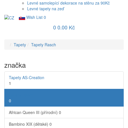
Levné samolepící dekorace na stěnu za 90Kč
Levné tapety na zeď
Wish List
0
0
0.00 Kč
Tapety
Tapety Rasch
značka
Tapety AS-Creation
1
Tapety Rasch
0
African Queen III (přírodní)
0
Bambino XIX (dětské)
0