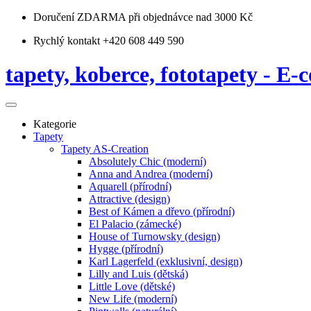
Doručení ZDARMA
při objednávce nad 3000 Kč
Rychlý kontakt +420 608 449 590
tapety, koberce, fototapety - E-c
Kategorie
Tapety
Tapety AS-Creation
Absolutely Chic (moderní)
Anna and Andrea (moderní)
Aquarell (přírodní)
Attractive (design)
Best of Kámen a dřevo (přírodní)
El Palacio (zámecké)
House of Turnowsky (design)
Hygge (přírodní)
Karl Lagerfeld (exklusivní, design)
Lilly and Luis (dětská)
Little Love (dětské)
New Life (moderní)