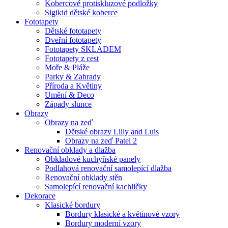
Kobercové protiskluzové podložky
Sigikid dětské koberce
Fototapety
Dětské fototapety
Dveřní fototapety
Fototapety SKLADEM
Fototapety z cest
Moře & Pláže
Parky & Zahrady
Příroda a Květiny
Umění & Deco
Západy slunce
Obrazy
Obrazy na zeď
Dětské obrazy Lilly and Luis
Obrazy na zeď Patel 2
Renovační obklady a dlažba
Obkladové kuchyňské panely
Podlahová renovační samolepící dlažba
Renovační obklady stěn
Samolepící renovační kachličky
Dekorace
Klasické bordury
Bordury klasické a květinové vzory
Bordury moderní vzory