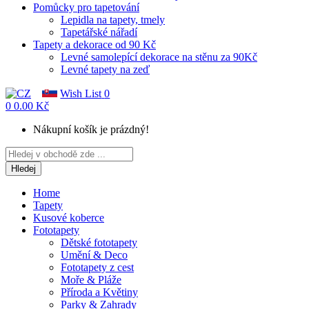
Pomůcky pro tapetování
Lepidla na tapety, tmely
Tapetářské nářadí
Tapety a dekorace od 90 Kč
Levné samolepící dekorace na stěnu za 90Kč
Levné tapety na zeď
Wish List
0
0
0.00 Kč
Nákupní košík je prázdný!
Hledej
Home
Tapety
Kusové koberce
Fototapety
Dětské fototapety
Umění & Deco
Fototapety z cest
Moře & Pláže
Příroda a Květiny
Parky & Zahrady