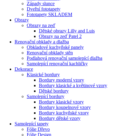
Západy slunce
Dveřní fototapety
Fototapety SKLADEM
Obrazy
Obrazy na zeď
Dětské obrazy Lilly and Luis
Obrazy na zeď Patel 2
Renovační obklady a dlažba
Obkladové kuchyňské panely
Renovační obklady stěn
Podlahová renovační samolepící dlažba
Samolepící renovační kachličky
Dekorace
Klasické bordury
Bordury moderní vzory
Bordury klasické a květinové vzory
Dětské bordury
Samolepící bordury
Bordury klasické vzory
Bordury koupelnové vzory
Bordury kuchyňské vzory
Bordury dětské vzory
Samolepící tapety
Fólie Dřevo
Fólie Design