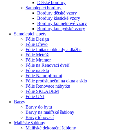
Dětské bordury
Samolepící bordury
Bordury dětské vzory
Bordury klasické vzory
Bordury koupelnové vzory
Bordury kuchyňské vzory
Samolepící tapety
Fólie Design
Fólie Dřevo
Fólie Imitace obklady a dlažba
Fólie Metráž
Fólie Mramor
Fólie na Renovaci dveří
Fólie na sklo
Fólie Natur přírodní
Fólie protisluneční na okna a sklo
Fólie Renovace nábytku
Fólie SKLADEM
Fólie UNI
Barvy
Barvy do bytu
Barvy na malířské šablony
Barvy tónovací
Malířské šablony
Malířské dekorační šablony