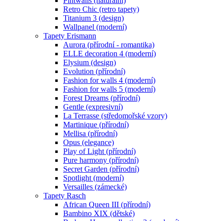
Pintwalls (naturální)
Retro Chic (retro tapety)
Titanium 3 (design)
Wallpanel (moderní)
Tapety Erismann
Aurora (přírodní - romantika)
ELLE decoration 4 (moderní)
Elysium (design)
Evolution (přírodní)
Fashion for walls 4 (moderní)
Fashion for walls 5 (moderní)
Forest Dreams (přírodní)
Gentle (expresivní)
La Terrasse (středomořské vzory)
Martinique (přírodní)
Mellisa (přírodní)
Opus (elegance)
Play of Light (přírodní)
Pure harmony (přírodní)
Secret Garden (přírodní)
Spotlight (moderní)
Versailles (zámecké)
Tapety Rasch
African Queen III (přírodní)
Bambino XIX (dětské)