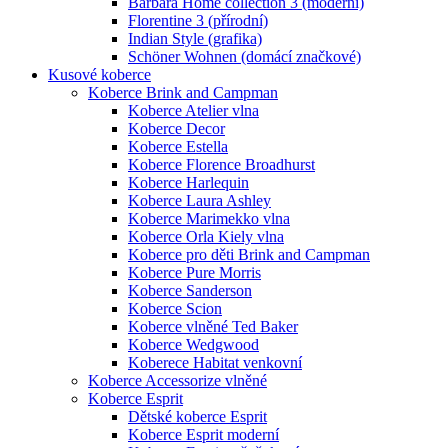
Barbara Home collection 3 (moderní)
Florentine 3 (přírodní)
Indian Style (grafika)
Schöner Wohnen (domácí značkové)
Kusové koberce
Koberce Brink and Campman
Koberce Atelier vlna
Koberce Decor
Koberce Estella
Koberce Florence Broadhurst
Koberce Harlequin
Koberce Laura Ashley
Koberce Marimekko vlna
Koberce Orla Kiely vlna
Koberce pro děti Brink and Campman
Koberce Pure Morris
Koberce Sanderson
Koberce Scion
Koberce vlněné Ted Baker
Koberce Wedgwood
Koberece Habitat venkovní
Koberce Accessorize vlněné
Koberce Esprit
Dětské koberce Esprit
Koberce Esprit moderní