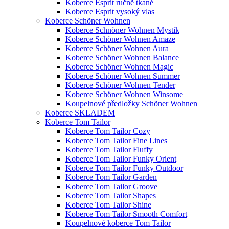
Koberce Esprit ručně tkané
Koberce Esprit vysoký vlas
Koberce Schöner Wohnen
Koberce Schnöner Wohnen Mystik
Koberce Schöner Wohnen Amaze
Koberce Schöner Wohnen Aura
Koberce Schöner Wohnen Balance
Koberce Schöner Wohnen Magic
Koberce Schöner Wohnen Summer
Koberce Schöner Wohnen Tender
Koberce Schöner Wohnen Winsome
Koupelnové předložky Schöner Wohnen
Koberce SKLADEM
Koberce Tom Tailor
Koberce Tom Tailor Cozy
Koberce Tom Tailor Fine Lines
Koberce Tom Tailor Fluffy
Koberce Tom Tailor Funky Orient
Koberce Tom Tailor Funky Outdoor
Koberce Tom Tailor Garden
Koberce Tom Tailor Groove
Koberce Tom Tailor Shapes
Koberce Tom Tailor Shine
Koberce Tom Tailor Smooth Comfort
Koupelnové koberce Tom Tailor