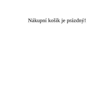
Doručení ZDARMA
při objednávce nad 3000 Kč
Nákupní košík je prázdný!
Rychlý kontakt +420 608 449 590
0
0