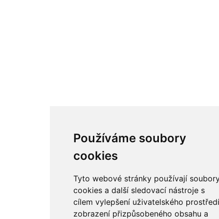
Google
Youtube
Odkazy
Odkazy
Toplist
Kontakt
Sídlo firmy: Boženy Němcové 739/1, Svitavy 568 02, CZ
Telefon: +420 608 449 590
E-mail: info@e-color.cz
Používáme soubory
© 2026 e-color.cz
cookies
Tyto webové stránky používají soubor
cookies a další sledovací nástroje s
cílem vylepšení uživatelského prostředí
zobrazení přizpůsobeného obsahu a