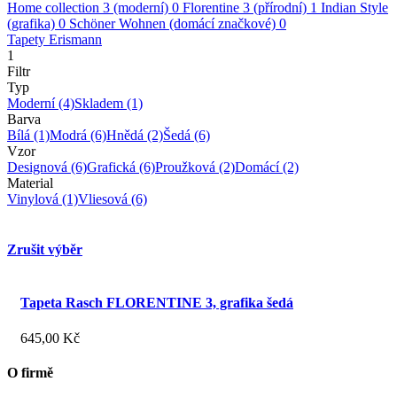
Home collection 3 (moderní)
0
Florentine 3 (přírodní)
1
Indian Style
(grafika)
0
Schöner Wohnen (domácí značkové)
0
Tapety Erismann
1
Filtr
Typ
Moderní
(4)
Skladem
(1)
Barva
Bílá
(1)
Modrá
(6)
Hnědá
(2)
Šedá
(6)
Vzor
Designová
(6)
Grafická
(6)
Proužková
(2)
Domácí
(2)
Material
Vinylová
(1)
Vliesová
(6)
Zrušit výběr
Tapeta Rasch FLORENTINE 3, grafika šedá
645,00 Kč
O firmě