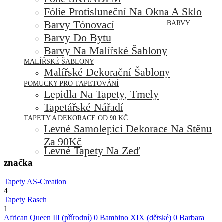
Fólie Protisluneční Na Okna A Sklo
Barvy Tónovací
BARVY
Barvy Do Bytu
Barvy Na Malířské Šablony
MALÍŘSKÉ ŠABLONY
Malířské Dekorační Šablony
POMŮCKY PRO TAPETOVÁNÍ
Lepidla Na Tapety, Tmely
Tapetářské Nářadí
TAPETY A DEKORACE OD 90 KČ
Levné Samolepící Dekorace Na Stěnu
Za 90Kč
Levné Tapety Na Zeď
značka
Tapety AS-Creation
4
Tapety Rasch
1
African Queen III (přírodní)
0
Bambino XIX (dětské)
0
Barbara