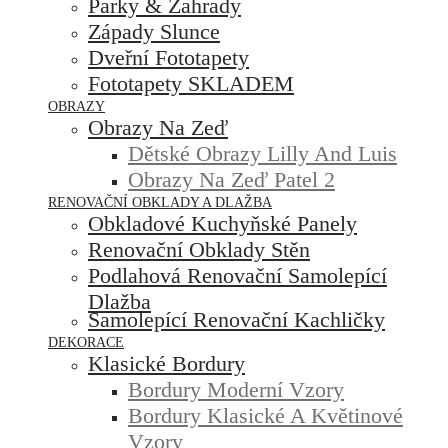
Parky & Zahrady
Západy Slunce
Dveřní Fototapety
Fototapety SKLADEM
OBRAZY
Obrazy Na Zeď
Dětské Obrazy Lilly And Luis
Obrazy Na Zeď Patel 2
RENOVAČNÍ OBKLADY A DLAŽBA
Obkladové Kuchyňské Panely
Renovační Obklady Stěn
Podlahová Renovační Samolepící
Dlažba
Samolepící Renovační Kachličky
DEKORACE
Klasické Bordury
Bordury Moderní Vzory
Bordury Klasické A Květinové
Vzory