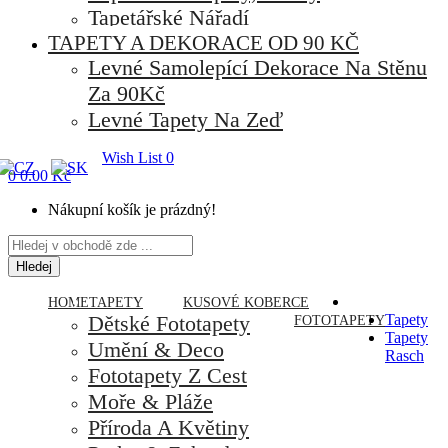
Tapetářské Nářadí
TAPETY A DEKORACE OD 90 KČ
Levné Samolepící Dekorace Na Stěnu
Za 90Kč
Levné Tapety Na Zeď
Wish List
0
0
0.00 Kč
Nákupní košík je prázdný!
Hledej
HOME
TAPETY
KUSOVÉ KOBERCE
Dětské Fototapety
Tapety
FOTOTAPETY
Tapety
Umění & Deco
Rasch
Fototapety Z Cest
Moře & Pláže
Příroda A Květiny