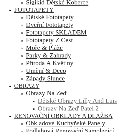
Sigikid Dětské Koberce
FOTOTAPETY
Dětské Fototapety
Dveřní Fototapety
Fototapety SKLADEM
Fototapety Z Cest
Moře & Pláže
Parky & Zahrady
Příroda A Květiny
Umění & Deco
Západy Slunce
OBRAZY
Obrazy Na Zeď
Dětské Obrazy Lilly And Luis
Obrazy Na Zeď Patel 2
RENOVAČNÍ OBKLADY A DLAŽBA
Obkladové Kuchyňské Panely
Podlahová Renovační Samolepící