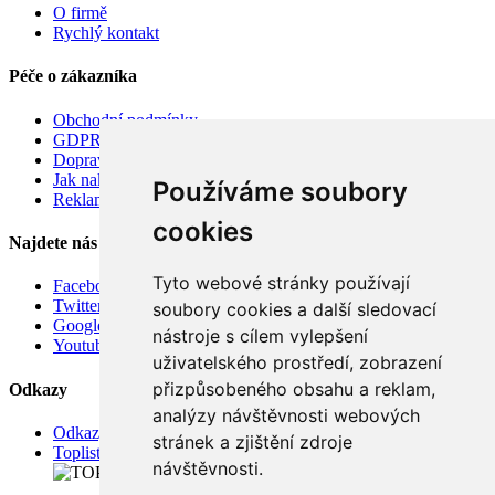
O firmě
Rychlý kontakt
Péče o zákazníka
Obchodní podmínky
GDPR
Doprava
Jak nakupovat
Používáme soubory
Reklamace
cookies
Najdete nás
Tyto webové stránky používají
Facebook
Twitter
soubory cookies a další sledovací
Google
nástroje s cílem vylepšení
Youtube
uživatelského prostředí, zobrazení
přizpůsobeného obsahu a reklam,
Odkazy
analýzy návštěvnosti webových
Odkazy
stránek a zjištění zdroje
Toplist
návštěvnosti.