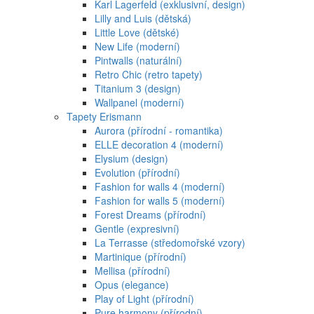
Karl Lagerfeld (exklusivní, design)
Lilly and Luis (dětská)
Little Love (dětské)
New Life (moderní)
Pintwalls (naturální)
Retro Chic (retro tapety)
Titanium 3 (design)
Wallpanel (moderní)
Tapety Erismann
Aurora (přírodní - romantika)
ELLE decoration 4 (moderní)
Elysium (design)
Evolution (přírodní)
Fashion for walls 4 (moderní)
Fashion for walls 5 (moderní)
Forest Dreams (přírodní)
Gentle (expresivní)
La Terrasse (středomořské vzory)
Martinique (přírodní)
Mellisa (přírodní)
Opus (elegance)
Play of Light (přírodní)
Pure harmony (přírodní)