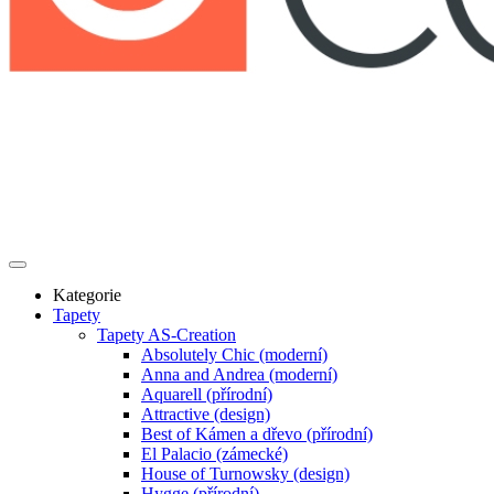
Kategorie
Tapety
Tapety AS-Creation
Absolutely Chic (moderní)
Anna and Andrea (moderní)
Aquarell (přírodní)
Attractive (design)
Best of Kámen a dřevo (přírodní)
El Palacio (zámecké)
House of Turnowsky (design)
Hygge (přírodní)