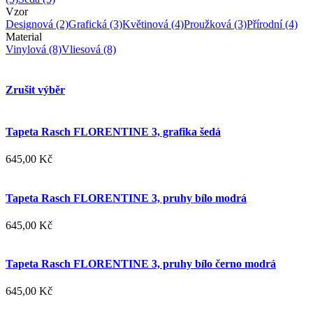
Vzor
Designová
(2)
Grafická
(3)
Květinová
(4)
Proužková
(3)
Přírodní
(4)
Material
Vinylová
(8)
Vliesová
(8)
Zrušit výběr
Tapeta Rasch FLORENTINE 3, grafika šedá
645,00 Kč
Tapeta Rasch FLORENTINE 3, pruhy bílo modrá
645,00 Kč
Tapeta Rasch FLORENTINE 3, pruhy bílo černo modrá
645,00 Kč