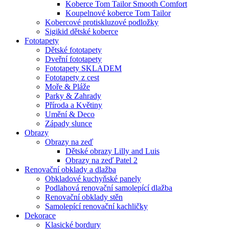
Koberce Tom Tailor Smooth Comfort
Koupelnové koberce Tom Tailor
Kobercové protiskluzové podložky
Sigikid dětské koberce
Fototapety
Dětské fototapety
Dveřní fototapety
Fototapety SKLADEM
Fototapety z cest
Moře & Pláže
Parky & Zahrady
Příroda a Květiny
Umění & Deco
Západy slunce
Obrazy
Obrazy na zeď
Dětské obrazy Lilly and Luis
Obrazy na zeď Patel 2
Renovační obklady a dlažba
Obkladové kuchyňské panely
Podlahová renovační samolepící dlažba
Renovační obklady stěn
Samolepící renovační kachličky
Dekorace
Klasické bordury