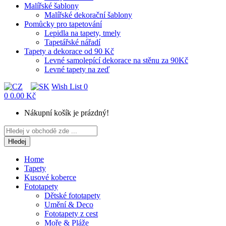
Malířské šablony
Malířské dekorační šablony
Pomůcky pro tapetování
Lepidla na tapety, tmely
Tapetářské nářadí
Tapety a dekorace od 90 Kč
Levné samolepící dekorace na stěnu za 90Kč
Levné tapety na zeď
Wish List
0
0
0.00 Kč
Nákupní košík je prázdný!
Hledej
Home
Tapety
Kusové koberce
Fototapety
Dětské fototapety
Umění & Deco
Fototapety z cest
Moře & Pláže