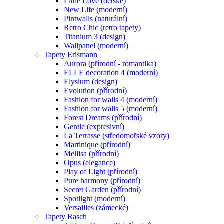
Little Love (dětské)
New Life (moderní)
Pintwalls (naturální)
Retro Chic (retro tapety)
Titanium 3 (design)
Wallpanel (moderní)
Tapety Erismann
Aurora (přírodní - romantika)
ELLE decoration 4 (moderní)
Elysium (design)
Evolution (přírodní)
Fashion for walls 4 (moderní)
Fashion for walls 5 (moderní)
Forest Dreams (přírodní)
Gentle (expresivní)
La Terrasse (středomořské vzory)
Martinique (přírodní)
Mellisa (přírodní)
Opus (elegance)
Play of Light (přírodní)
Pure harmony (přírodní)
Secret Garden (přírodní)
Spotlight (moderní)
Versailles (zámecké)
Tapety Rasch