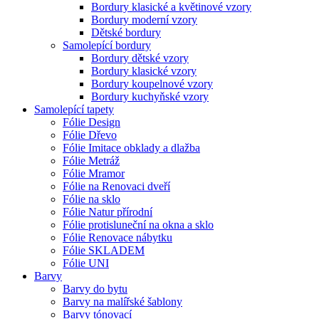
Bordury klasické a květinové vzory
Bordury moderní vzory
Dětské bordury
Samolepící bordury
Bordury dětské vzory
Bordury klasické vzory
Bordury koupelnové vzory
Bordury kuchyňské vzory
Samolepící tapety
Fólie Design
Fólie Dřevo
Fólie Imitace obklady a dlažba
Fólie Metráž
Fólie Mramor
Fólie na Renovaci dveří
Fólie na sklo
Fólie Natur přírodní
Fólie protisluneční na okna a sklo
Fólie Renovace nábytku
Fólie SKLADEM
Fólie UNI
Barvy
Barvy do bytu
Barvy na malířské šablony
Barvy tónovací