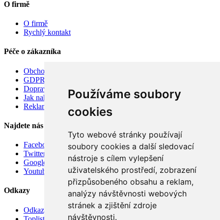
O firmě
O firmě
Rychlý kontakt
Péče o zákazníka
Obchodní podmínky
GDPR
Doprava
Používáme soubory
Jak nakupovat
Reklamace
cookies
Najdete nás
Tyto webové stránky používají
Facebook
soubory cookies a další sledovací
Twitter
nástroje s cílem vylepšení
Google
uživatelského prostředí, zobrazení
Youtube
přizpůsobeného obsahu a reklam,
Odkazy
analýzy návštěvnosti webových
stránek a zjištění zdroje
Odkazy
návštěvnosti.
Toplist