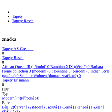
Tapety
Tapety Rasch
značka
Tapety AS-Creation
0
Tapety Rasch
8
African Queen III (přírodní)
0
Bambino XIX (dětské)
0
Barbara
Home collection 3 (moderní)
0
Florentine 3 (přírodní)
8
Indian Style
(grafika)
0
Schöner Wohnen (domácí značkové)
0
Tapety Erismann
0
Filtr
Typ
Moderní
(4)
Přírodní
(4)
Barva
Bílá
(2)
Červená
(2)
Modrá
(8)
Žlutá
(1)
Černá
(1)
Hnědá
(1)
Zelená
(3)
Šedá
(3)