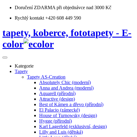
Doručení ZDARMA
při objednávce nad 3000 Kč
Rychlý kontakt +420 608 449 590
tapety, koberce, fototapety - E-
color
Kategorie
Tapety
Tapety AS-Creation
Absolutely Chic (moderní)
Anna and Andrea (moderní)
Aquarell (přírodní)
Attractive (design)
Best of Kámen a dřevo (přírodní)
El Palacio (zámecké)
House of Turnowsky (design)
Hygge (přírodní)
Karl Lagerfeld (exklusivní, design)
Lilly and Luis (dětská)