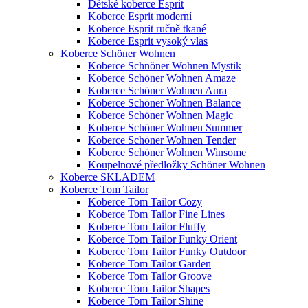
Dětské koberce Esprit
Koberce Esprit moderní
Koberce Esprit ručně tkané
Koberce Esprit vysoký vlas
Koberce Schöner Wohnen
Koberce Schnöner Wohnen Mystik
Koberce Schöner Wohnen Amaze
Koberce Schöner Wohnen Aura
Koberce Schöner Wohnen Balance
Koberce Schöner Wohnen Magic
Koberce Schöner Wohnen Summer
Koberce Schöner Wohnen Tender
Koberce Schöner Wohnen Winsome
Koupelnové předložky Schöner Wohnen
Koberce SKLADEM
Koberce Tom Tailor
Koberce Tom Tailor Cozy
Koberce Tom Tailor Fine Lines
Koberce Tom Tailor Fluffy
Koberce Tom Tailor Funky Orient
Koberce Tom Tailor Funky Outdoor
Koberce Tom Tailor Garden
Koberce Tom Tailor Groove
Koberce Tom Tailor Shapes
Koberce Tom Tailor Shine