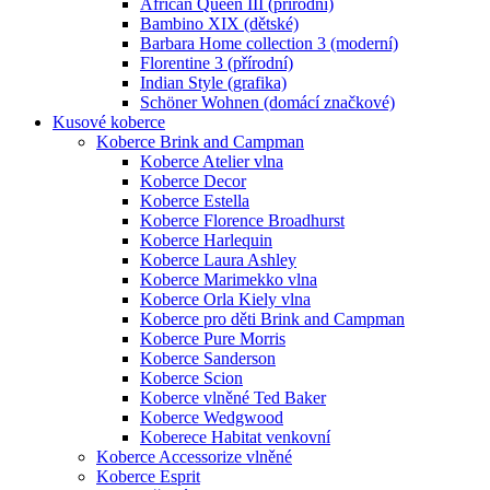
African Queen III (přírodní)
Bambino XIX (dětské)
Barbara Home collection 3 (moderní)
Florentine 3 (přírodní)
Indian Style (grafika)
Schöner Wohnen (domácí značkové)
Kusové koberce
Koberce Brink and Campman
Koberce Atelier vlna
Koberce Decor
Koberce Estella
Koberce Florence Broadhurst
Koberce Harlequin
Koberce Laura Ashley
Koberce Marimekko vlna
Koberce Orla Kiely vlna
Koberce pro děti Brink and Campman
Koberce Pure Morris
Koberce Sanderson
Koberce Scion
Koberce vlněné Ted Baker
Koberce Wedgwood
Koberece Habitat venkovní
Koberce Accessorize vlněné
Koberce Esprit