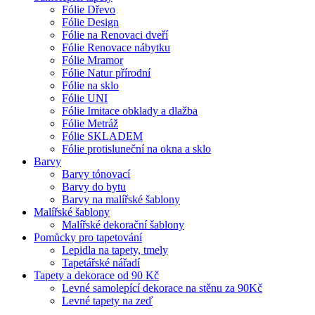
Fólie Dřevo
Fólie Design
Fólie na Renovaci dveří
Fólie Renovace nábytku
Fólie Mramor
Fólie Natur přírodní
Fólie na sklo
Fólie UNI
Fólie Imitace obklady a dlažba
Fólie Metráž
Fólie SKLADEM
Fólie protisluneční na okna a sklo
Barvy
Barvy tónovací
Barvy do bytu
Barvy na malířské šablony
Malířské šablony
Malířské dekorační šablony
Pomůcky pro tapetování
Lepidla na tapety, tmely
Tapetářské nářadí
Tapety a dekorace od 90 Kč
Levné samolepící dekorace na stěnu za 90Kč
Levné tapety na zeď