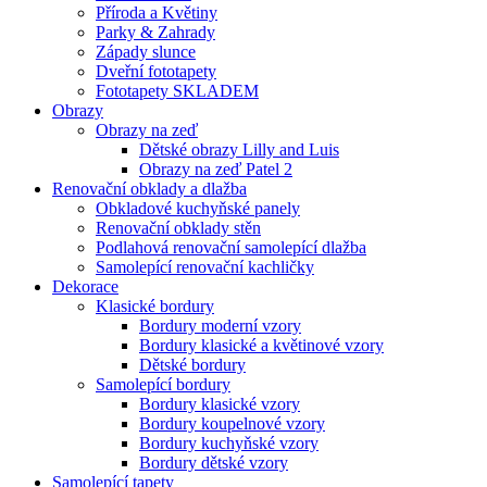
Příroda a Květiny
Parky & Zahrady
Západy slunce
Dveřní fototapety
Fototapety SKLADEM
Obrazy
Obrazy na zeď
Dětské obrazy Lilly and Luis
Obrazy na zeď Patel 2
Renovační obklady a dlažba
Obkladové kuchyňské panely
Renovační obklady stěn
Podlahová renovační samolepící dlažba
Samolepící renovační kachličky
Dekorace
Klasické bordury
Bordury moderní vzory
Bordury klasické a květinové vzory
Dětské bordury
Samolepící bordury
Bordury klasické vzory
Bordury koupelnové vzory
Bordury kuchyňské vzory
Bordury dětské vzory
Samolepící tapety