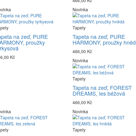
466,00 Kč
vinka
Novinka
pety
Tapety
apeta na zeď, PURE
Tapeta na zeď, PURE
ARMONY, proužky
HARMONY, proužky hněd
yrkysová
466,00 Kč
6,00 Kč
Novinka
Tapety
Tapeta na zeď, FOREST
DREAMS, les béžová
466,00 Kč
vinka
Novinka
pety
Tapety