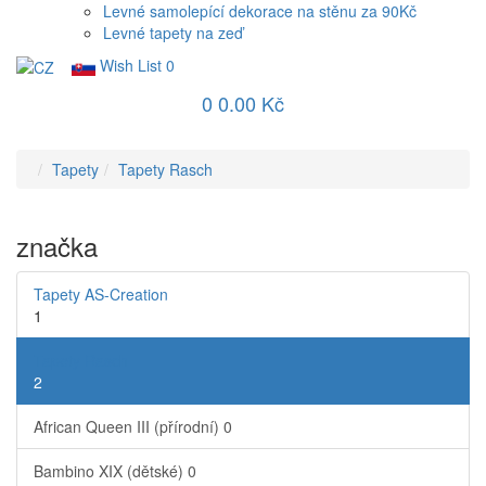
Levné samolepící dekorace na stěnu za 90Kč
Levné tapety na zeď
Wish List
0
0
0.00 Kč
Tapety
Tapety Rasch
značka
Tapety AS-Creation
1
Tapety Rasch
2
African Queen III (přírodní)
0
Bambino XIX (dětské)
0