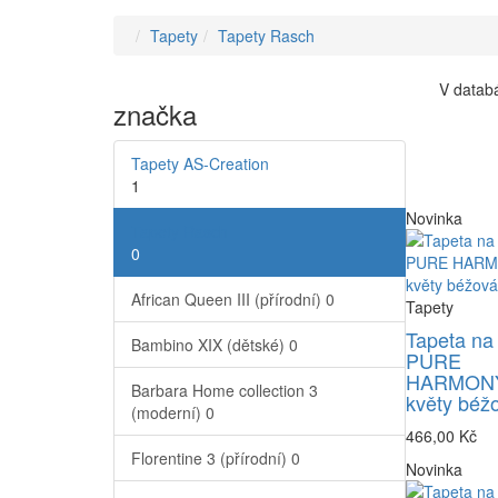
Tapety
Tapety Rasch
V databá
značka
Tapety AS-Creation
1
Novinka
Tapety Rasch
0
African Queen III (přírodní)
0
Tapety
Tapeta na
Bambino XIX (dětské)
0
PURE
HARMONY
Barbara Home collection 3
květy béž
(moderní)
0
466,00 Kč
Florentine 3 (přírodní)
0
Novinka