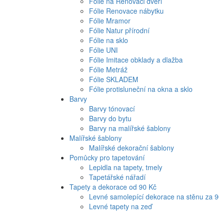
Fólie na Renovaci dveří
Fólie Renovace nábytku
Fólie Mramor
Fólie Natur přírodní
Fólie na sklo
Fólie UNI
Fólie Imitace obklady a dlažba
Fólie Metráž
Fólie SKLADEM
Fólie protisluneční na okna a sklo
Barvy
Barvy tónovací
Barvy do bytu
Barvy na malířské šablony
Malířské šablony
Malířské dekorační šablony
Pomůcky pro tapetování
Lepidla na tapety, tmely
Tapetářské nářadí
Tapety a dekorace od 90 Kč
Levné samolepící dekorace na stěnu za 
Levné tapety na zeď