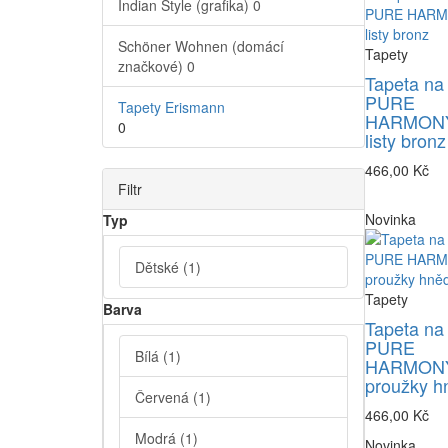
Indian Style (grafika)
0
Schöner Wohnen (domácí
Tapety
značkové)
0
Tapeta na
PURE
Tapety Erismann
HARMONY
0
listy bronz
466,00 Kč
Filtr
Novinka
Typ
Dětské
(1)
Tapety
Barva
Tapeta na
PURE
Bílá
(1)
HARMONY
proužky h
Červená
(1)
466,00 Kč
Modrá
(1)
Novinka