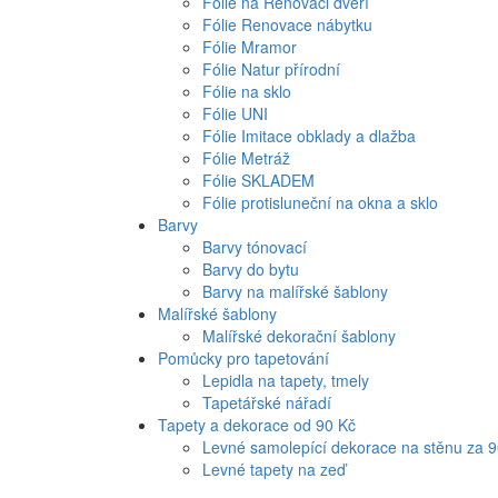
Fólie na Renovaci dveří
Fólie Renovace nábytku
Fólie Mramor
Fólie Natur přírodní
Fólie na sklo
Fólie UNI
Fólie Imitace obklady a dlažba
Fólie Metráž
Fólie SKLADEM
Fólie protisluneční na okna a sklo
Barvy
Barvy tónovací
Barvy do bytu
Barvy na malířské šablony
Malířské šablony
Malířské dekorační šablony
Pomůcky pro tapetování
Lepidla na tapety, tmely
Tapetářské nářadí
Tapety a dekorace od 90 Kč
Levné samolepící dekorace na stěnu za 
Levné tapety na zeď