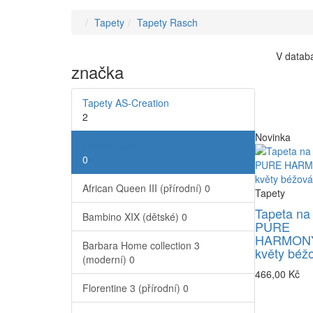
Tapety
Tapety Rasch
V databá
značka
Tapety AS-Creation
2
Novinka
Tapety Rasch
0
African Queen III (přírodní)
0
Tapety
Tapeta na
Bambino XIX (dětské)
0
PURE
HARMONY
Barbara Home collection 3
květy béž
(moderní)
0
466,00 Kč
Florentine 3 (přírodní)
0