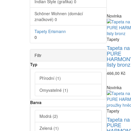
Indian Style (grafika)
0
Schöner Wohnen (domácí
Novinka
značkové)
0
Tapety Erismann
0
Tapety
Tapeta na
PURE
Filtr
HARMONY
listy bronz
Typ
466,00 Kč
Přírodní
(1)
Novinka
Omyvatelné
(1)
Barva
Tapety
Modrá
(2)
Tapeta na
PURE
Zelená
(1)
HARMONY