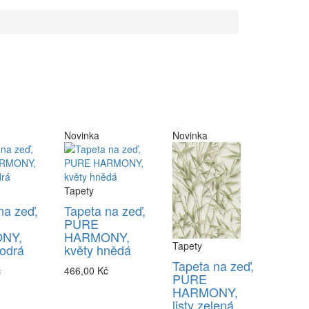
Novinka
Novinka
Tapety
na zeď,
Tapeta na zeď,
PURE
NY,
HARMONY,
Tapety
odrá
květy hnědá
Tapeta na zeď,
č
466,00 Kč
PURE
HARMONY,
listy zelená