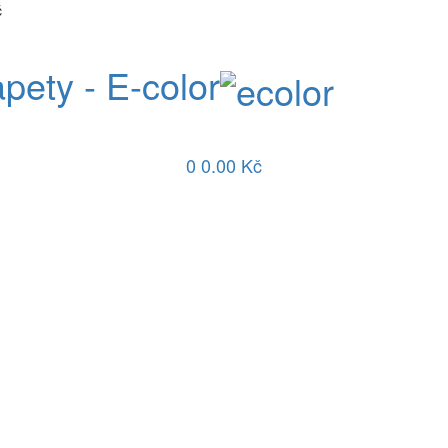
č
apety - E-color
0
0.00 Kč