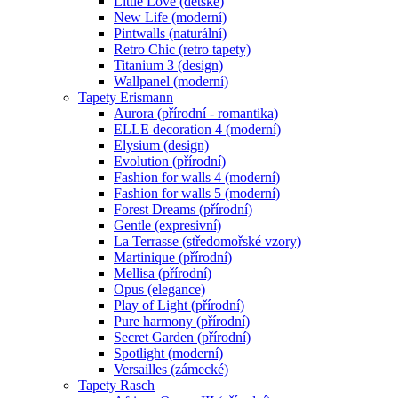
Little Love (dětské)
New Life (moderní)
Pintwalls (naturální)
Retro Chic (retro tapety)
Titanium 3 (design)
Wallpanel (moderní)
Tapety Erismann
Aurora (přírodní - romantika)
ELLE decoration 4 (moderní)
Elysium (design)
Evolution (přírodní)
Fashion for walls 4 (moderní)
Fashion for walls 5 (moderní)
Forest Dreams (přírodní)
Gentle (expresivní)
La Terrasse (středomořské vzory)
Martinique (přírodní)
Mellisa (přírodní)
Opus (elegance)
Play of Light (přírodní)
Pure harmony (přírodní)
Secret Garden (přírodní)
Spotlight (moderní)
Versailles (zámecké)
Tapety Rasch