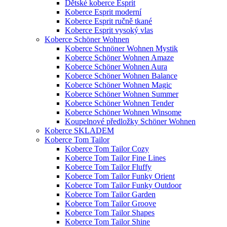
Dětské koberce Esprit
Koberce Esprit moderní
Koberce Esprit ručně tkané
Koberce Esprit vysoký vlas
Koberce Schöner Wohnen
Koberce Schnöner Wohnen Mystik
Koberce Schöner Wohnen Amaze
Koberce Schöner Wohnen Aura
Koberce Schöner Wohnen Balance
Koberce Schöner Wohnen Magic
Koberce Schöner Wohnen Summer
Koberce Schöner Wohnen Tender
Koberce Schöner Wohnen Winsome
Koupelnové předložky Schöner Wohnen
Koberce SKLADEM
Koberce Tom Tailor
Koberce Tom Tailor Cozy
Koberce Tom Tailor Fine Lines
Koberce Tom Tailor Fluffy
Koberce Tom Tailor Funky Orient
Koberce Tom Tailor Funky Outdoor
Koberce Tom Tailor Garden
Koberce Tom Tailor Groove
Koberce Tom Tailor Shapes
Koberce Tom Tailor Shine