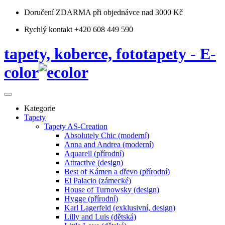
Doručení ZDARMA
při objednávce nad 3000 Kč
Rychlý kontakt +420 608 449 590
tapety, koberce, fototapety - E-
color
Kategorie
Tapety
Tapety AS-Creation
Absolutely Chic (moderní)
Anna and Andrea (moderní)
Aquarell (přírodní)
Attractive (design)
Best of Kámen a dřevo (přírodní)
El Palacio (zámecké)
House of Turnowsky (design)
Hygge (přírodní)
Karl Lagerfeld (exklusivní, design)
Lilly and Luis (dětská)