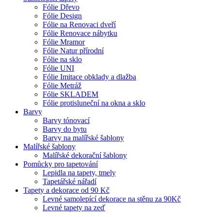
Fólie Dřevo
Fólie Design
Fólie na Renovaci dveří
Fólie Renovace nábytku
Fólie Mramor
Fólie Natur přírodní
Fólie na sklo
Fólie UNI
Fólie Imitace obklady a dlažba
Fólie Metráž
Fólie SKLADEM
Fólie protisluneční na okna a sklo
Barvy
Barvy tónovací
Barvy do bytu
Barvy na malířské šablony
Malířské šablony
Malířské dekorační šablony
Pomůcky pro tapetování
Lepidla na tapety, tmely
Tapetářské nářadí
Tapety a dekorace od 90 Kč
Levné samolepící dekorace na stěnu za 90Kč
Levné tapety na zeď