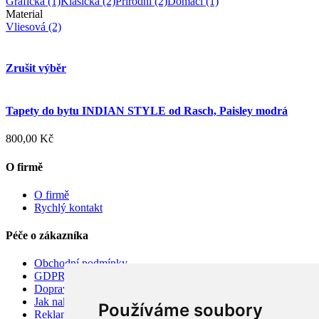
Grafická
(1)
Klasická
(2)
Přírodní
(2)
Domácí
(1)
Material
Vliesová
(2)
Zrušit výběr
Tapety do bytu INDIAN STYLE od Rasch, Paisley modrá
800,00 Kč
O firmě
O firmě
Rychlý kontakt
Péče o zákazníka
Obchodní podmínky
GDPR
Doprava
Jak nakupovat
Používáme soubory
Reklamace