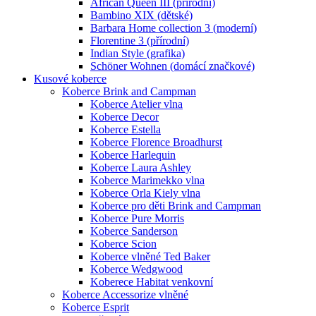
African Queen III (přírodní)
Bambino XIX (dětské)
Barbara Home collection 3 (moderní)
Florentine 3 (přírodní)
Indian Style (grafika)
Schöner Wohnen (domácí značkové)
Kusové koberce
Koberce Brink and Campman
Koberce Atelier vlna
Koberce Decor
Koberce Estella
Koberce Florence Broadhurst
Koberce Harlequin
Koberce Laura Ashley
Koberce Marimekko vlna
Koberce Orla Kiely vlna
Koberce pro děti Brink and Campman
Koberce Pure Morris
Koberce Sanderson
Koberce Scion
Koberce vlněné Ted Baker
Koberce Wedgwood
Koberece Habitat venkovní
Koberce Accessorize vlněné
Koberce Esprit