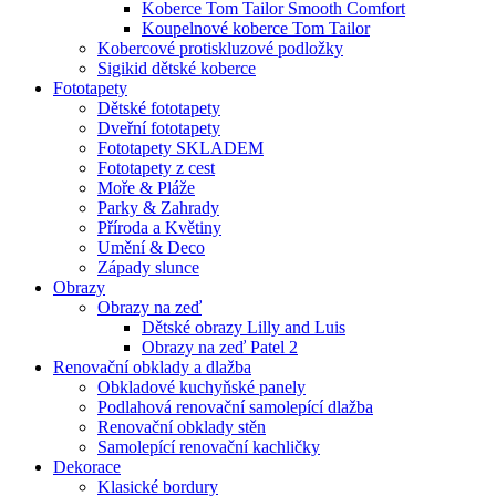
Koberce Tom Tailor Smooth Comfort
Koupelnové koberce Tom Tailor
Kobercové protiskluzové podložky
Sigikid dětské koberce
Fototapety
Dětské fototapety
Dveřní fototapety
Fototapety SKLADEM
Fototapety z cest
Moře & Pláže
Parky & Zahrady
Příroda a Květiny
Umění & Deco
Západy slunce
Obrazy
Obrazy na zeď
Dětské obrazy Lilly and Luis
Obrazy na zeď Patel 2
Renovační obklady a dlažba
Obkladové kuchyňské panely
Podlahová renovační samolepící dlažba
Renovační obklady stěn
Samolepící renovační kachličky
Dekorace
Klasické bordury