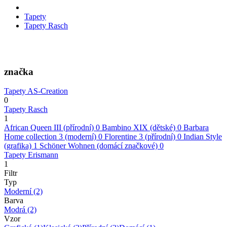
Tapety
Tapety Rasch
značka
Tapety AS-Creation
0
Tapety Rasch
1
African Queen III (přírodní)
0
Bambino XIX (dětské)
0
Barbara
Home collection 3 (moderní)
0
Florentine 3 (přírodní)
0
Indian Style
(grafika)
1
Schöner Wohnen (domácí značkové)
0
Tapety Erismann
1
Filtr
Typ
Moderní
(2)
Barva
Modrá
(2)
Vzor