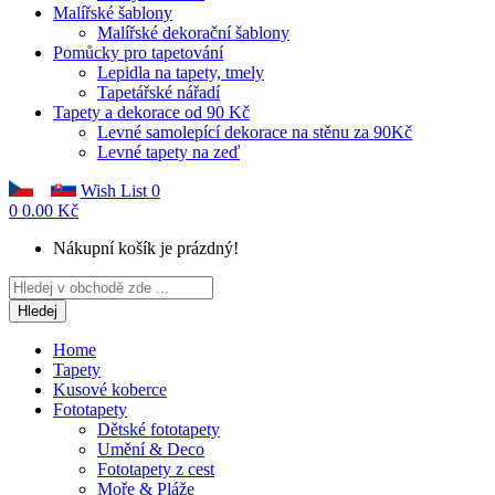
Malířské šablony
Malířské dekorační šablony
Pomůcky pro tapetování
Lepidla na tapety, tmely
Tapetářské nářadí
Tapety a dekorace od 90 Kč
Levné samolepící dekorace na stěnu za 90Kč
Levné tapety na zeď
Wish List
0
0
0.00 Kč
Nákupní košík je prázdný!
Hledej
Home
Tapety
Kusové koberce
Fototapety
Dětské fototapety
Umění & Deco
Fototapety z cest
Moře & Pláže