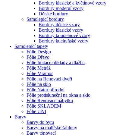
Bordury klasické a květinové vzory
Bordury moderní vzory
Dětské bordury
Samolepící bordury
Bordury dětské vzory
Bordury klasické vzory
Bordury koupelnové vzory
Bordury kuchyňské vzory
Samolepící tapety
Fólie Design
Fólie Dřevo
Fólie Imitace obklady a dlažba
Fólie Metráž
Fólie Mramor
Fólie na Renovaci dveří
Fólie na sklo
Fólie Natur přírodní
Fólie protisluneční na okna a sklo
Fólie Renovace nábytku
Fólie SKLADEM
Fólie UNI
Barvy
Barvy do bytu
Barvy na malířské šablony
Barvy tónovací