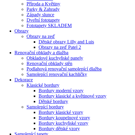
Příroda a Květiny
Parky & Zahrady
Západy slunce
Dveřní fototapety
Fototapety SKLADEM
Obrazy
Obrazy na zeď
Dětské obrazy Lilly and Luis
Obrazy na zeď Patel 2
Renovační obklady a dlažba
Obkladové kuchyňské panely
Renovační obklady stěn
Podlahová renovační samolepící dlažba
Samolepící renovační kachličky
Dekorace
Klasické bordury
Bordury moderní vzory
Bordury klasické a květinové vzory
Dětské bordury
Samolepící bordury
Bordury klasické vzory
Bordury koupelnové vzory
Bordury kuchyňské vzory
Bordury dětské vzory
Samolepící tapety