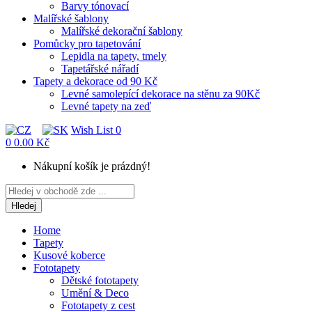
Barvy tónovací
Malířské šablony
Malířské dekorační šablony
Pomůcky pro tapetování
Lepidla na tapety, tmely
Tapetářské nářadí
Tapety a dekorace od 90 Kč
Levné samolepící dekorace na stěnu za 90Kč
Levné tapety na zeď
Wish List
0
0
0.00 Kč
Nákupní košík je prázdný!
Hledej
Home
Tapety
Kusové koberce
Fototapety
Dětské fototapety
Umění & Deco
Fototapety z cest