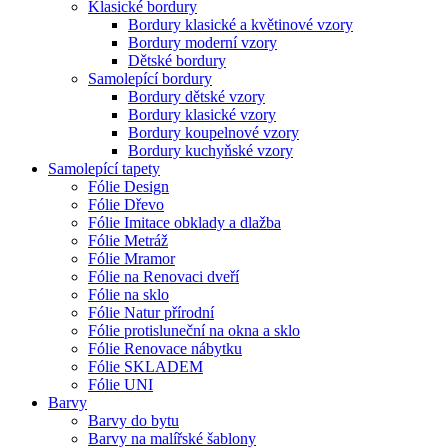
Klasické bordury
Bordury klasické a květinové vzory
Bordury moderní vzory
Dětské bordury
Samolepící bordury
Bordury dětské vzory
Bordury klasické vzory
Bordury koupelnové vzory
Bordury kuchyňské vzory
Samolepící tapety
Fólie Design
Fólie Dřevo
Fólie Imitace obklady a dlažba
Fólie Metráž
Fólie Mramor
Fólie na Renovaci dveří
Fólie na sklo
Fólie Natur přírodní
Fólie protisluneční na okna a sklo
Fólie Renovace nábytku
Fólie SKLADEM
Fólie UNI
Barvy
Barvy do bytu
Barvy na malířské šablony