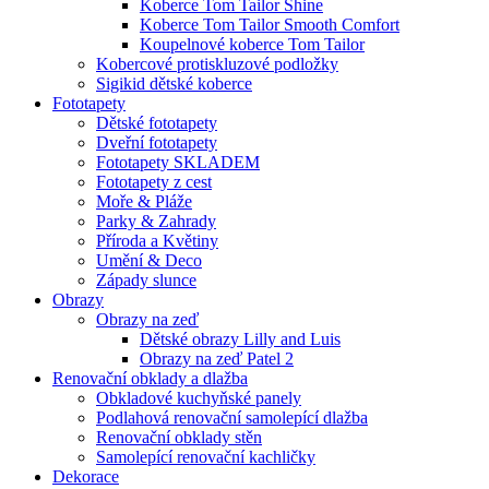
Koberce Tom Tailor Shine
Koberce Tom Tailor Smooth Comfort
Koupelnové koberce Tom Tailor
Kobercové protiskluzové podložky
Sigikid dětské koberce
Fototapety
Dětské fototapety
Dveřní fototapety
Fototapety SKLADEM
Fototapety z cest
Moře & Pláže
Parky & Zahrady
Příroda a Květiny
Umění & Deco
Západy slunce
Obrazy
Obrazy na zeď
Dětské obrazy Lilly and Luis
Obrazy na zeď Patel 2
Renovační obklady a dlažba
Obkladové kuchyňské panely
Podlahová renovační samolepící dlažba
Renovační obklady stěn
Samolepící renovační kachličky
Dekorace