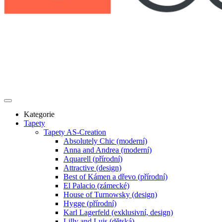
Kategorie
Tapety
Tapety AS-Creation
Absolutely Chic (moderní)
Anna and Andrea (moderní)
Aquarell (přírodní)
Attractive (design)
Best of Kámen a dřevo (přírodní)
El Palacio (zámecké)
House of Turnowsky (design)
Hygge (přírodní)
Karl Lagerfeld (exklusivní, design)
Lilly and Luis (dětská)