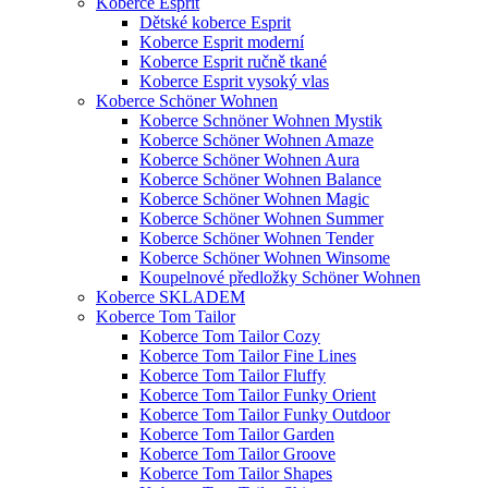
Koberce Esprit
Dětské koberce Esprit
Koberce Esprit moderní
Koberce Esprit ručně tkané
Koberce Esprit vysoký vlas
Koberce Schöner Wohnen
Koberce Schnöner Wohnen Mystik
Koberce Schöner Wohnen Amaze
Koberce Schöner Wohnen Aura
Koberce Schöner Wohnen Balance
Koberce Schöner Wohnen Magic
Koberce Schöner Wohnen Summer
Koberce Schöner Wohnen Tender
Koberce Schöner Wohnen Winsome
Koupelnové předložky Schöner Wohnen
Koberce SKLADEM
Koberce Tom Tailor
Koberce Tom Tailor Cozy
Koberce Tom Tailor Fine Lines
Koberce Tom Tailor Fluffy
Koberce Tom Tailor Funky Orient
Koberce Tom Tailor Funky Outdoor
Koberce Tom Tailor Garden
Koberce Tom Tailor Groove
Koberce Tom Tailor Shapes