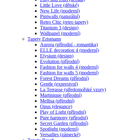
Little Love (dětské)
New Life (moderní)
Pintwalls (naturální)
Retro Chic (retro tapety)
Titanium 3 (design)
Wallpanel (moderní)
Tapety Erismann
Aurora (přírodní - romantika)
ELLE decoration 4 (moderní)
Elysium (design)
Evolution (přírodní)
Fashion for walls 4 (moderní)
Fashion for walls 5 (moderní)
Forest Dreams (přírodní)
Gentle (expresivní)
La Terrasse (středomořské vzory)
Martinique (přírodní)
Mellisa (přírodní)
Opus (elegance)
Play of Light (přírodní)
Pure harmony (přírodní)
Secret Garden (přírodní)
Spotlight (moderní)
Versailles (zámecké)