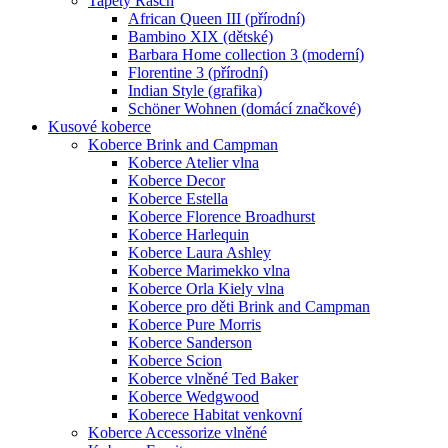
Tapety Rasch
African Queen III (přírodní)
Bambino XIX (dětské)
Barbara Home collection 3 (moderní)
Florentine 3 (přírodní)
Indian Style (grafika)
Schöner Wohnen (domácí značkové)
Kusové koberce
Koberce Brink and Campman
Koberce Atelier vlna
Koberce Decor
Koberce Estella
Koberce Florence Broadhurst
Koberce Harlequin
Koberce Laura Ashley
Koberce Marimekko vlna
Koberce Orla Kiely vlna
Koberce pro děti Brink and Campman
Koberce Pure Morris
Koberce Sanderson
Koberce Scion
Koberce vlněné Ted Baker
Koberce Wedgwood
Koberece Habitat venkovní
Koberce Accessorize vlněné