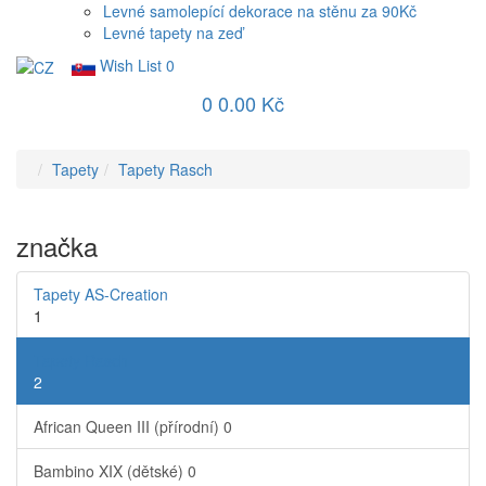
Levné samolepící dekorace na stěnu za 90Kč
Levné tapety na zeď
Wish List
0
0
0.00 Kč
Tapety
Tapety Rasch
značka
Tapety AS-Creation
1
Tapety Rasch
2
African Queen III (přírodní)
0
Bambino XIX (dětské)
0