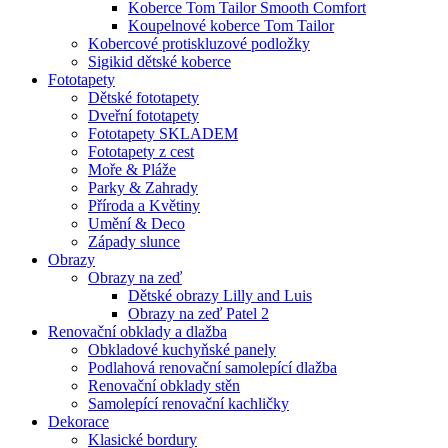
Koberce Tom Tailor Smooth Comfort
Koupelnové koberce Tom Tailor
Kobercové protiskluzové podložky
Sigikid dětské koberce
Fototapety
Dětské fototapety
Dveřní fototapety
Fototapety SKLADEM
Fototapety z cest
Moře & Pláže
Parky & Zahrady
Příroda a Květiny
Umění & Deco
Západy slunce
Obrazy
Obrazy na zeď
Dětské obrazy Lilly and Luis
Obrazy na zeď Patel 2
Renovační obklady a dlažba
Obkladové kuchyňské panely
Podlahová renovační samolepící dlažba
Renovační obklady stěn
Samolepící renovační kachličky
Dekorace
Klasické bordury