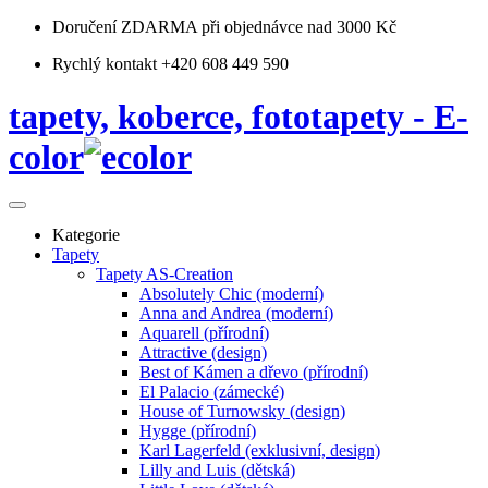
Doručení ZDARMA
při objednávce nad 3000 Kč
Rychlý kontakt +420 608 449 590
tapety, koberce, fototapety - E-
color
Kategorie
Tapety
Tapety AS-Creation
Absolutely Chic (moderní)
Anna and Andrea (moderní)
Aquarell (přírodní)
Attractive (design)
Best of Kámen a dřevo (přírodní)
El Palacio (zámecké)
House of Turnowsky (design)
Hygge (přírodní)
Karl Lagerfeld (exklusivní, design)
Lilly and Luis (dětská)