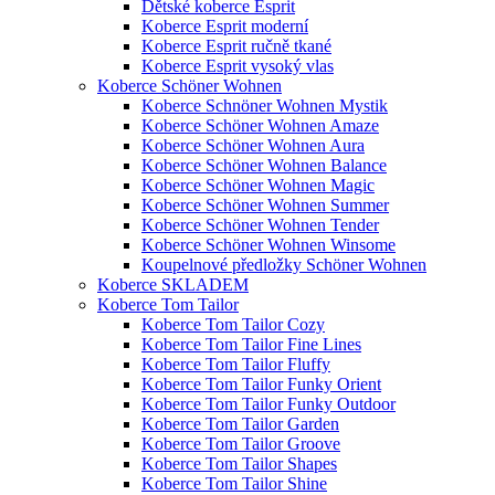
Dětské koberce Esprit
Koberce Esprit moderní
Koberce Esprit ručně tkané
Koberce Esprit vysoký vlas
Koberce Schöner Wohnen
Koberce Schnöner Wohnen Mystik
Koberce Schöner Wohnen Amaze
Koberce Schöner Wohnen Aura
Koberce Schöner Wohnen Balance
Koberce Schöner Wohnen Magic
Koberce Schöner Wohnen Summer
Koberce Schöner Wohnen Tender
Koberce Schöner Wohnen Winsome
Koupelnové předložky Schöner Wohnen
Koberce SKLADEM
Koberce Tom Tailor
Koberce Tom Tailor Cozy
Koberce Tom Tailor Fine Lines
Koberce Tom Tailor Fluffy
Koberce Tom Tailor Funky Orient
Koberce Tom Tailor Funky Outdoor
Koberce Tom Tailor Garden
Koberce Tom Tailor Groove
Koberce Tom Tailor Shapes
Koberce Tom Tailor Shine