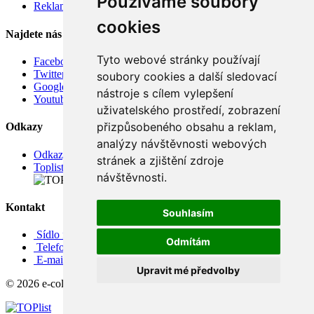
Používáme soubory
Reklamace
cookies
Najdete nás
Tyto webové stránky používají
Facebook
Twitter
soubory cookies a další sledovací
Google
nástroje s cílem vylepšení
Youtube
uživatelského prostředí, zobrazení
přizpůsobeného obsahu a reklam,
Odkazy
analýzy návštěvnosti webových
Odkazy
stránek a zjištění zdroje
Toplist
návštěvnosti.
Kontakt
Souhlasím
Sídlo firmy: Boženy Němcové 739/1, Svitavy 568 02, CZ
Odmítám
Telefon: +420 608 449 590
E-mail: info@e-color.cz
Upravit mé předvolby
© 2026 e-color.cz