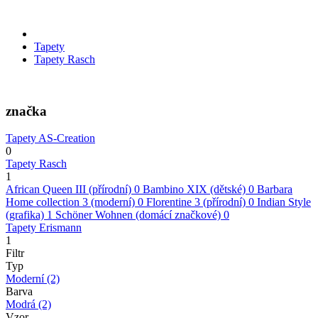
Tapety
Tapety Rasch
značka
Tapety AS-Creation
0
Tapety Rasch
1
African Queen III (přírodní)
0
Bambino XIX (dětské)
0
Barbara
Home collection 3 (moderní)
0
Florentine 3 (přírodní)
0
Indian Style
(grafika)
1
Schöner Wohnen (domácí značkové)
0
Tapety Erismann
1
Filtr
Typ
Moderní
(2)
Barva
Modrá
(2)
Vzor