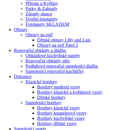
Příroda a Květiny
Parky & Zahrady
Západy slunce
Dveřní fototapety
Fototapety SKLADEM
Obrazy
Obrazy na zeď
Dětské obrazy Lilly and Luis
Obrazy na zeď Patel 2
Renovační obklady a dlažba
Obkladové kuchyňské panely
Renovační obklady stěn
Podlahová renovační samolepící dlažba
Samolepící renovační kachličky
Dekorace
Klasické bordury
Bordury moderní vzory
Bordury klasické a květinové vzory
Dětské bordury
Samolepící bordury
Bordury klasické vzory
Bordury koupelnové vzory
Bordury kuchyňské vzory
Bordury dětské vzory
Samolepící tapety