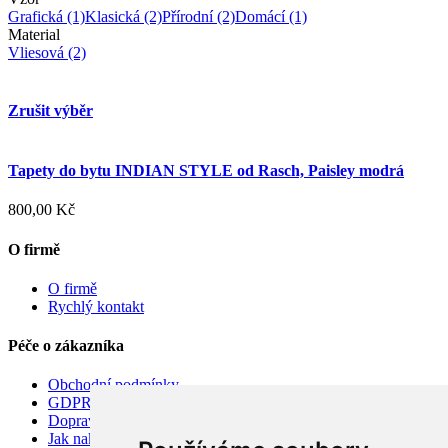
Grafická
(1)
Klasická
(2)
Přírodní
(2)
Domácí
(1)
Material
Vliesová
(2)
Zrušit výběr
Tapety do bytu INDIAN STYLE od Rasch, Paisley modrá
800,00 Kč
O firmě
O firmě
Rychlý kontakt
Péče o zákazníka
Obchodní podmínky
GDPR
Doprava
Jak nakupovat