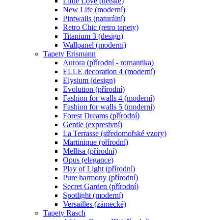
Little Love (dětské)
New Life (moderní)
Pintwalls (naturální)
Retro Chic (retro tapety)
Titanium 3 (design)
Wallpanel (moderní)
Tapety Erismann
Aurora (přírodní - romantika)
ELLE decoration 4 (moderní)
Elysium (design)
Evolution (přírodní)
Fashion for walls 4 (moderní)
Fashion for walls 5 (moderní)
Forest Dreams (přírodní)
Gentle (expresivní)
La Terrasse (středomořské vzory)
Martinique (přírodní)
Mellisa (přírodní)
Opus (elegance)
Play of Light (přírodní)
Pure harmony (přírodní)
Secret Garden (přírodní)
Spotlight (moderní)
Versailles (zámecké)
Tapety Rasch