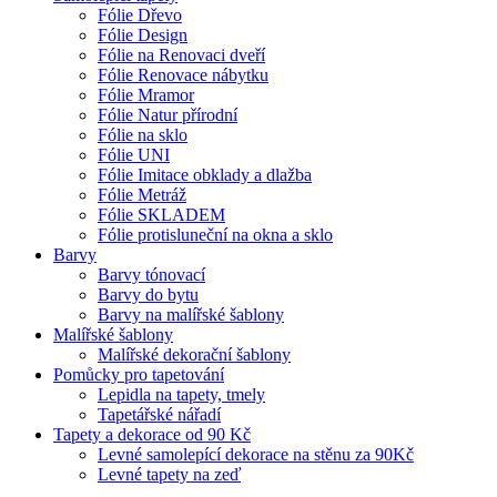
Fólie Dřevo
Fólie Design
Fólie na Renovaci dveří
Fólie Renovace nábytku
Fólie Mramor
Fólie Natur přírodní
Fólie na sklo
Fólie UNI
Fólie Imitace obklady a dlažba
Fólie Metráž
Fólie SKLADEM
Fólie protisluneční na okna a sklo
Barvy
Barvy tónovací
Barvy do bytu
Barvy na malířské šablony
Malířské šablony
Malířské dekorační šablony
Pomůcky pro tapetování
Lepidla na tapety, tmely
Tapetářské nářadí
Tapety a dekorace od 90 Kč
Levné samolepící dekorace na stěnu za 90Kč
Levné tapety na zeď