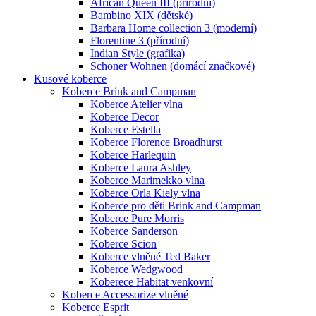
African Queen III (přírodní)
Bambino XIX (dětské)
Barbara Home collection 3 (moderní)
Florentine 3 (přírodní)
Indian Style (grafika)
Schöner Wohnen (domácí značkové)
Kusové koberce
Koberce Brink and Campman
Koberce Atelier vlna
Koberce Decor
Koberce Estella
Koberce Florence Broadhurst
Koberce Harlequin
Koberce Laura Ashley
Koberce Marimekko vlna
Koberce Orla Kiely vlna
Koberce pro děti Brink and Campman
Koberce Pure Morris
Koberce Sanderson
Koberce Scion
Koberce vlněné Ted Baker
Koberce Wedgwood
Koberece Habitat venkovní
Koberce Accessorize vlněné
Koberce Esprit