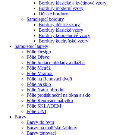
Bordury klasické a květinové vzory
Bordury moderní vzory
Dětské bordury
Samolepící bordury
Bordury dětské vzory
Bordury klasické vzory
Bordury koupelnové vzory
Bordury kuchyňské vzory
Samolepící tapety
Fólie Design
Fólie Dřevo
Fólie Imitace obklady a dlažba
Fólie Metráž
Fólie Mramor
Fólie na Renovaci dveří
Fólie na sklo
Fólie Natur přírodní
Fólie protisluneční na okna a sklo
Fólie Renovace nábytku
Fólie SKLADEM
Fólie UNI
Barvy
Barvy do bytu
Barvy na malířské šablony
Barvy tónovací