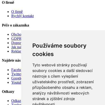
O firmě
O firmě
Rychlý kontakt
Péče o zákazníka
Obchodní podmínky
GDPR
Doprava
Používáme soubory
Jak nakupovat
Reklamace
cookies
Najdete nás
Tyto webové stránky používají
Facebook
soubory cookies a další sledovací
Twitter
nástroje s cílem vylepšení
Google
uživatelského prostředí, zobrazení
Youtube
přizpůsobeného obsahu a reklam,
Odkazy
analýzy návštěvnosti webových
stránek a zjištění zdroje
Odkazy
návštěvnosti.
Toplist