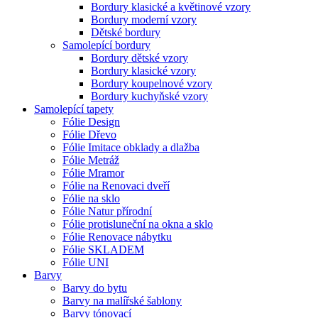
Bordury klasické a květinové vzory
Bordury moderní vzory
Dětské bordury
Samolepící bordury
Bordury dětské vzory
Bordury klasické vzory
Bordury koupelnové vzory
Bordury kuchyňské vzory
Samolepící tapety
Fólie Design
Fólie Dřevo
Fólie Imitace obklady a dlažba
Fólie Metráž
Fólie Mramor
Fólie na Renovaci dveří
Fólie na sklo
Fólie Natur přírodní
Fólie protisluneční na okna a sklo
Fólie Renovace nábytku
Fólie SKLADEM
Fólie UNI
Barvy
Barvy do bytu
Barvy na malířské šablony
Barvy tónovací