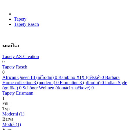
Tapety
Tapety Rasch
značka
Tapety AS-Creation
0
Tapety Rasch
0
African Queen III (přírodní)
0
Bambino XIX (dětské)
0
Barbara
Home collection 3 (moderní)
0
Florentine 3 (přírodní)
0
Indian Style
(grafika)
0
Schöner Wohnen (domácí značkové)
0
Tapety Erismann
1
Filtr
Typ
Moderní
(1)
Barva
Modrá
(1)
Vzor