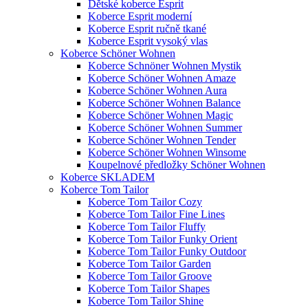
Dětské koberce Esprit
Koberce Esprit moderní
Koberce Esprit ručně tkané
Koberce Esprit vysoký vlas
Koberce Schöner Wohnen
Koberce Schnöner Wohnen Mystik
Koberce Schöner Wohnen Amaze
Koberce Schöner Wohnen Aura
Koberce Schöner Wohnen Balance
Koberce Schöner Wohnen Magic
Koberce Schöner Wohnen Summer
Koberce Schöner Wohnen Tender
Koberce Schöner Wohnen Winsome
Koupelnové předložky Schöner Wohnen
Koberce SKLADEM
Koberce Tom Tailor
Koberce Tom Tailor Cozy
Koberce Tom Tailor Fine Lines
Koberce Tom Tailor Fluffy
Koberce Tom Tailor Funky Orient
Koberce Tom Tailor Funky Outdoor
Koberce Tom Tailor Garden
Koberce Tom Tailor Groove
Koberce Tom Tailor Shapes
Koberce Tom Tailor Shine