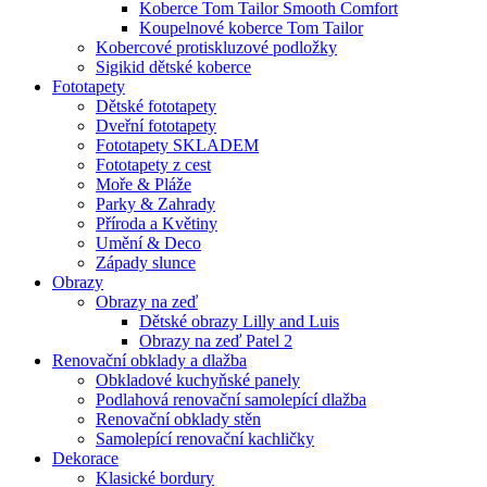
Koberce Tom Tailor Smooth Comfort
Koupelnové koberce Tom Tailor
Kobercové protiskluzové podložky
Sigikid dětské koberce
Fototapety
Dětské fototapety
Dveřní fototapety
Fototapety SKLADEM
Fototapety z cest
Moře & Pláže
Parky & Zahrady
Příroda a Květiny
Umění & Deco
Západy slunce
Obrazy
Obrazy na zeď
Dětské obrazy Lilly and Luis
Obrazy na zeď Patel 2
Renovační obklady a dlažba
Obkladové kuchyňské panely
Podlahová renovační samolepící dlažba
Renovační obklady stěn
Samolepící renovační kachličky
Dekorace
Klasické bordury