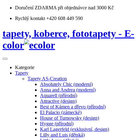
Doručení ZDARMA
při objednávce nad 3000 Kč
Rychlý kontakt +420 608 449 590
tapety, koberce, fototapety - E-
color
Kategorie
Tapety
Tapety AS-Creation
Absolutely Chic (moderní)
Anna and Andrea (moderní)
Aquarell (přírodní)
Attractive (design)
Best of Kámen a dřevo (přírodní)
El Palacio (zámecké)
House of Turnowsky (design)
Hygge (přírodní)
Karl Lagerfeld (exklusivní, design)
Lilly and Luis (dětská)