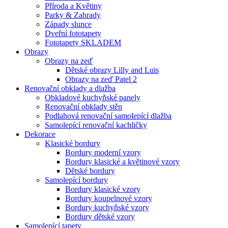
Příroda a Květiny
Parky & Zahrady
Západy slunce
Dveřní fototapety
Fototapety SKLADEM
Obrazy
Obrazy na zeď
Dětské obrazy Lilly and Luis
Obrazy na zeď Patel 2
Renovační obklady a dlažba
Obkladové kuchyňské panely
Renovační obklady stěn
Podlahová renovační samolepící dlažba
Samolepící renovační kachličky
Dekorace
Klasické bordury
Bordury moderní vzory
Bordury klasické a květinové vzory
Dětské bordury
Samolepící bordury
Bordury klasické vzory
Bordury koupelnové vzory
Bordury kuchyňské vzory
Bordury dětské vzory
Samolepící tapety