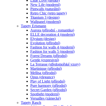
Little Love (dětské)
New Life (moderní)
Pintwalls (naturální)
Retro Chic (retro tapety)
Titanium 3 (design)
Wallpanel (moderní)
Tapety Erismann
Aurora (přírodní - romantika)
ELLE decoration 4 (moderní)
Elysium (design)
Evolution (přírodní)
Fashion for walls 4 (moderní)
Fashion for walls 5 (moderní)
Forest Dreams (přírodní)
Gentle (expresivní)
La Terrasse (středomořské vzory)
Martinique (přírodní)
Mellisa (přírodní)
Opus (elegance)
Play of Light (přírodní)
Pure harmony (přírodní)
Secret Garden (přírodní)
Spotlight (moderní)
Versailles (zámecké)
Tapety Rasch