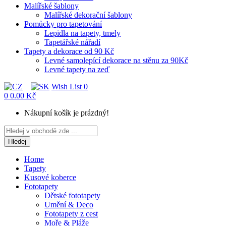
Malířské šablony
Malířské dekorační šablony
Pomůcky pro tapetování
Lepidla na tapety, tmely
Tapetářské nářadí
Tapety a dekorace od 90 Kč
Levné samolepící dekorace na stěnu za 90Kč
Levné tapety na zeď
Wish List
0
0
0.00 Kč
Nákupní košík je prázdný!
Hledej
Home
Tapety
Kusové koberce
Fototapety
Dětské fototapety
Umění & Deco
Fototapety z cest
Moře & Pláže