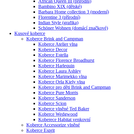
African Queen III (přírodní)
Bambino XIX (dětské)
Barbara Home collection 3 (moderní)
Florentine 3 (přírodní)
Indian Style (grafika)
Schöner Wohnen (domácí značkové)
Kusové koberce
Koberce Brink and Campman
Koberce Atelier vlna
Koberce Decor
Koberce Estella
Koberce Florence Broadhurst
Koberce Harlequin
Koberce Laura Ashley
Koberce Marimekko vlna
Koberce Orla Kiely vlna
Koberce pro děti Brink and Campman
Koberce Pure Morris
Koberce Sanderson
Koberce Scion
Koberce vlněné Ted Baker
Koberce Wedgwood
Koberece Habitat venkovní
Koberce Accessorize vlněné
Koberce Esprit