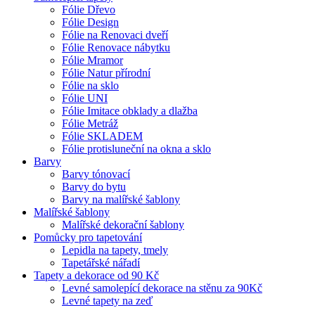
Fólie Dřevo
Fólie Design
Fólie na Renovaci dveří
Fólie Renovace nábytku
Fólie Mramor
Fólie Natur přírodní
Fólie na sklo
Fólie UNI
Fólie Imitace obklady a dlažba
Fólie Metráž
Fólie SKLADEM
Fólie protisluneční na okna a sklo
Barvy
Barvy tónovací
Barvy do bytu
Barvy na malířské šablony
Malířské šablony
Malířské dekorační šablony
Pomůcky pro tapetování
Lepidla na tapety, tmely
Tapetářské nářadí
Tapety a dekorace od 90 Kč
Levné samolepící dekorace na stěnu za 90Kč
Levné tapety na zeď