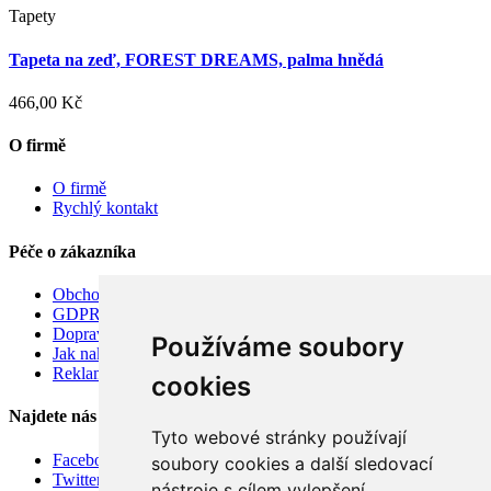
Tapety
Tapeta na zeď, FOREST DREAMS, palma hnědá
466,00 Kč
O firmě
O firmě
Rychlý kontakt
Péče o zákazníka
Obchodní podmínky
GDPR
Doprava
Používáme soubory
Jak nakupovat
Reklamace
cookies
Najdete nás
Tyto webové stránky používají
Facebook
soubory cookies a další sledovací
Twitter
nástroje s cílem vylepšení