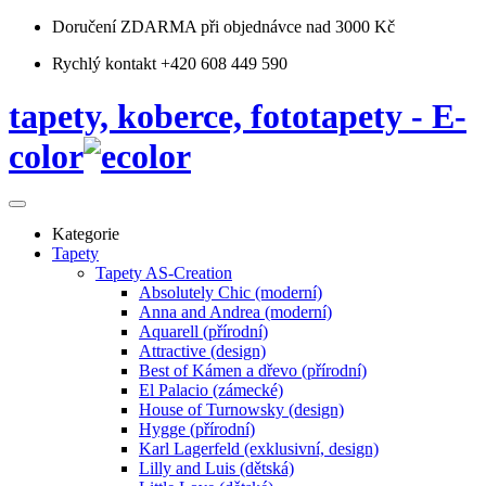
Doručení ZDARMA
při objednávce nad 3000 Kč
Rychlý kontakt +420 608 449 590
tapety, koberce, fototapety - E-
color
Kategorie
Tapety
Tapety AS-Creation
Absolutely Chic (moderní)
Anna and Andrea (moderní)
Aquarell (přírodní)
Attractive (design)
Best of Kámen a dřevo (přírodní)
El Palacio (zámecké)
House of Turnowsky (design)
Hygge (přírodní)
Karl Lagerfeld (exklusivní, design)
Lilly and Luis (dětská)