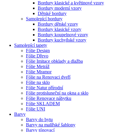
Bordury klasické a květinové vzory
Bordury moderní vzory
Dětské bordury
Samolepící bordury
Bordury dětské vzory
Bordury klasické vzory
Bordury koupelnové vzory
Bordury kuchyňské vzory
Samolepící tapety
Fólie Design
Fólie Dřevo
Fólie Imitace obklady a dlažba
Fólie Metráž
Fólie Mramor
Fólie na Renovaci dveří
Fólie na sklo
Fólie Natur přírodní
Fólie protisluneční na okna a sklo
Fólie Renovace nábytku
Fólie SKLADEM
Fólie UNI
Barvy
Barvy do bytu
Barvy na malířské šablony
Barvy tónovací