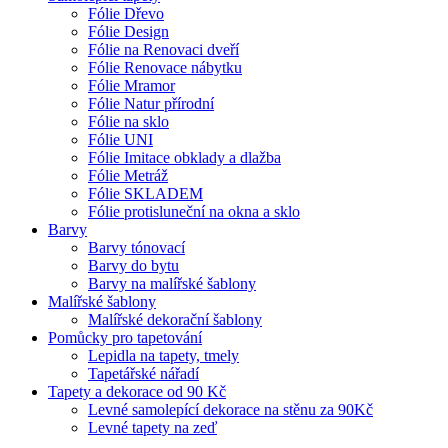
Fólie Dřevo
Fólie Design
Fólie na Renovaci dveří
Fólie Renovace nábytku
Fólie Mramor
Fólie Natur přírodní
Fólie na sklo
Fólie UNI
Fólie Imitace obklady a dlažba
Fólie Metráž
Fólie SKLADEM
Fólie protisluneční na okna a sklo
Barvy
Barvy tónovací
Barvy do bytu
Barvy na malířské šablony
Malířské šablony
Malířské dekorační šablony
Pomůcky pro tapetování
Lepidla na tapety, tmely
Tapetářské nářadí
Tapety a dekorace od 90 Kč
Levné samolepící dekorace na stěnu za 90Kč
Levné tapety na zeď