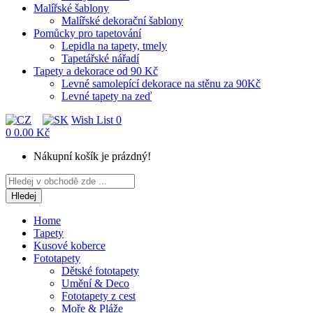
Malířské šablony
Malířské dekorační šablony
Pomůcky pro tapetování
Lepidla na tapety, tmely
Tapetářské nářadí
Tapety a dekorace od 90 Kč
Levné samolepící dekorace na stěnu za 90Kč
Levné tapety na zeď
Wish List
0
0
0.00 Kč
Nákupní košík je prázdný!
Hledej
Home
Tapety
Kusové koberce
Fototapety
Dětské fototapety
Umění & Deco
Fototapety z cest
Moře & Pláže