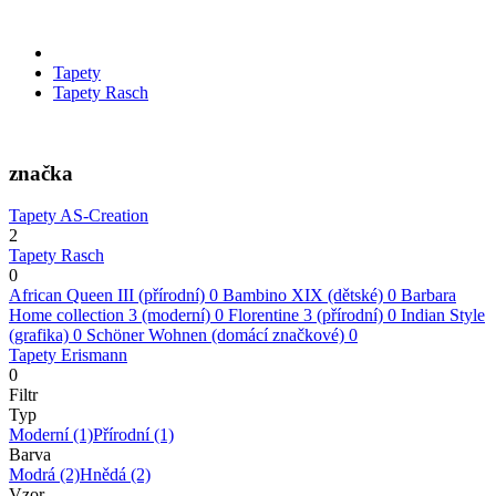
Tapety
Tapety Rasch
značka
Tapety AS-Creation
2
Tapety Rasch
0
African Queen III (přírodní)
0
Bambino XIX (dětské)
0
Barbara
Home collection 3 (moderní)
0
Florentine 3 (přírodní)
0
Indian Style
(grafika)
0
Schöner Wohnen (domácí značkové)
0
Tapety Erismann
0
Filtr
Typ
Moderní
(1)
Přírodní
(1)
Barva
Modrá
(2)
Hnědá
(2)
Vzor