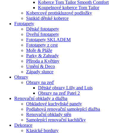
Koberce Tom Tailor Smooth Comfort
Koupelnové koberce Tom Tailor
Kobercové protiskluzové podložky
Sigikid dětské koberce
Fototapety
Dětské fototapety
Dveřní fototapety
Fototapety SKLADEM
Fototapety z cest
Moře & Pláže
Parky & Zahrady
Příroda a Květiny
Umění & Deco
Západy slunce
Obrazy
Obrazy na zeď
Dětské obrazy Lilly and Luis
Obrazy na zeď Patel 2
Renovační obklady a dlažba
Obkladové kuchyňské panely
Podlahová renovační samolepící dlažba
Renovační obklady stěn
Samolepící renovační kachličky
Dekorace
Klasické bordury