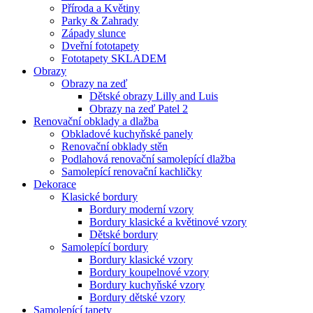
Příroda a Květiny
Parky & Zahrady
Západy slunce
Dveřní fototapety
Fototapety SKLADEM
Obrazy
Obrazy na zeď
Dětské obrazy Lilly and Luis
Obrazy na zeď Patel 2
Renovační obklady a dlažba
Obkladové kuchyňské panely
Renovační obklady stěn
Podlahová renovační samolepící dlažba
Samolepící renovační kachličky
Dekorace
Klasické bordury
Bordury moderní vzory
Bordury klasické a květinové vzory
Dětské bordury
Samolepící bordury
Bordury klasické vzory
Bordury koupelnové vzory
Bordury kuchyňské vzory
Bordury dětské vzory
Samolepící tapety