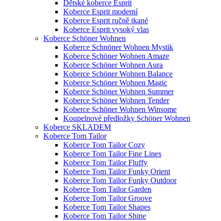
Dětské koberce Esprit
Koberce Esprit moderní
Koberce Esprit ručně tkané
Koberce Esprit vysoký vlas
Koberce Schöner Wohnen
Koberce Schnöner Wohnen Mystik
Koberce Schöner Wohnen Amaze
Koberce Schöner Wohnen Aura
Koberce Schöner Wohnen Balance
Koberce Schöner Wohnen Magic
Koberce Schöner Wohnen Summer
Koberce Schöner Wohnen Tender
Koberce Schöner Wohnen Winsome
Koupelnové předložky Schöner Wohnen
Koberce SKLADEM
Koberce Tom Tailor
Koberce Tom Tailor Cozy
Koberce Tom Tailor Fine Lines
Koberce Tom Tailor Fluffy
Koberce Tom Tailor Funky Orient
Koberce Tom Tailor Funky Outdoor
Koberce Tom Tailor Garden
Koberce Tom Tailor Groove
Koberce Tom Tailor Shapes
Koberce Tom Tailor Shine