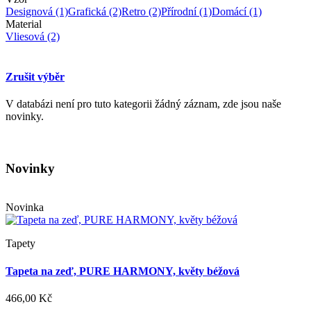
Designová
(1)
Grafická
(2)
Retro
(2)
Přírodní
(1)
Domácí
(1)
Material
Vliesová
(2)
Zrušit výběr
V databázi není pro tuto kategorii žádný záznam, zde jsou naše
novinky.
Novinky
Novinka
Tapety
Tapeta na zeď, PURE HARMONY, květy béžová
466,00 Kč