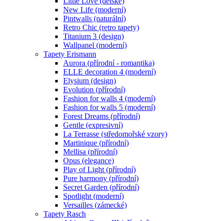
Little Love (dětské)
New Life (moderní)
Pintwalls (naturální)
Retro Chic (retro tapety)
Titanium 3 (design)
Wallpanel (moderní)
Tapety Erismann
Aurora (přírodní - romantika)
ELLE decoration 4 (moderní)
Elysium (design)
Evolution (přírodní)
Fashion for walls 4 (moderní)
Fashion for walls 5 (moderní)
Forest Dreams (přírodní)
Gentle (expresivní)
La Terrasse (středomořské vzory)
Martinique (přírodní)
Mellisa (přírodní)
Opus (elegance)
Play of Light (přírodní)
Pure harmony (přírodní)
Secret Garden (přírodní)
Spotlight (moderní)
Versailles (zámecké)
Tapety Rasch