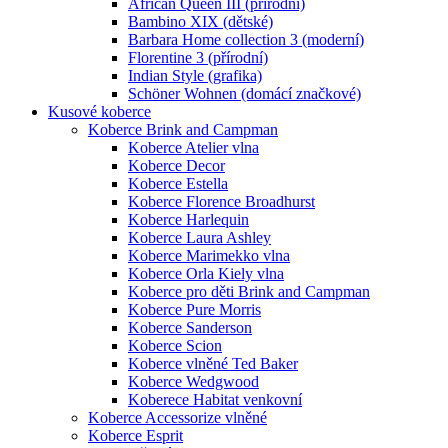
African Queen III (přírodní)
Bambino XIX (dětské)
Barbara Home collection 3 (moderní)
Florentine 3 (přírodní)
Indian Style (grafika)
Schöner Wohnen (domácí značkové)
Kusové koberce
Koberce Brink and Campman
Koberce Atelier vlna
Koberce Decor
Koberce Estella
Koberce Florence Broadhurst
Koberce Harlequin
Koberce Laura Ashley
Koberce Marimekko vlna
Koberce Orla Kiely vlna
Koberce pro děti Brink and Campman
Koberce Pure Morris
Koberce Sanderson
Koberce Scion
Koberce vlněné Ted Baker
Koberce Wedgwood
Koberece Habitat venkovní
Koberce Accessorize vlněné
Koberce Esprit