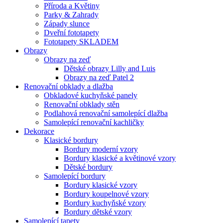
Příroda a Květiny
Parky & Zahrady
Západy slunce
Dveřní fototapety
Fototapety SKLADEM
Obrazy
Obrazy na zeď
Dětské obrazy Lilly and Luis
Obrazy na zeď Patel 2
Renovační obklady a dlažba
Obkladové kuchyňské panely
Renovační obklady stěn
Podlahová renovační samolepící dlažba
Samolepící renovační kachličky
Dekorace
Klasické bordury
Bordury moderní vzory
Bordury klasické a květinové vzory
Dětské bordury
Samolepící bordury
Bordury klasické vzory
Bordury koupelnové vzory
Bordury kuchyňské vzory
Bordury dětské vzory
Samolepící tapety