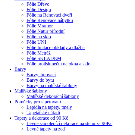
Fólie Dřevo
Fólie Design
Fólie na Renovaci dveří
Fólie Renovace nábytku
Fólie Mramor
Fólie Natur přírodní
Fólie na sklo
Fólie UNI
Fólie Imitace obklady a dlažba
Fólie Metráž
Fólie SKLADEM
Fólie protisluneční na okna a sklo
Barvy
Barvy tónovací
Barvy do bytu
Barvy na malířské šablony
Malířské šablony
Malířské dekorační šablony
Pomůcky pro tapetování
Lepidla na tapety, tmely
Tapetářské nářadí
Tapety a dekorace od 90 Kč
Levné samolepící dekorace na stěnu za 90Kč
Levné tapety na zeď