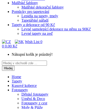
Malířské šablony
Malířské dekorační šablony
Pomůcky pro tapetování
Lepidla na tapety, tmely
Tapetářské nářadí
Tapety a dekorace od 90 Kč
Levné samolepící dekorace na stěnu za 90Kč
Levné tapety na zeď
Wish List
0
0
0.00 Kč
Nákupní košík je prázdný!
Hledej
Home
Tapety
Kusové koberce
Fototapety
Dětské fototapety
Umění & Deco
Fototapety z cest
Moře & Pláže