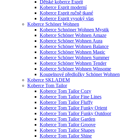
Dětské koberce Esprit
Koberce Esprit moderní
Koberce Esprit ručně tkané
Koberce Esprit vysoký vlas
Koberce Schöner Wohnen
Koberce Schnöner Wohnen Mystik
Koberce Schöner Wohnen Amaze
Koberce Schöner Wohnen Aura
Koberce Schöner Wohnen Balance
Koberce Schöner Wohnen Magic
Koberce Schöner Wohnen Summer
Koberce Schöner Wohnen Tender
Koberce Schöner Wohnen Winsome
Koupelnové předložky Schöner Wohnen
Koberce SKLADEM
Koberce Tom Tailor
Koberce Tom Tailor Cozy
Koberce Tom Tailor Fine Lines
Koberce Tom Tailor Fluffy
Koberce Tom Tailor Funky Orient
Koberce Tom Tailor Funky Outdoor
Koberce Tom Tailor Garden
Koberce Tom Tailor Groove
Koberce Tom Tailor Shapes
Koberce Tom Tailor Shine