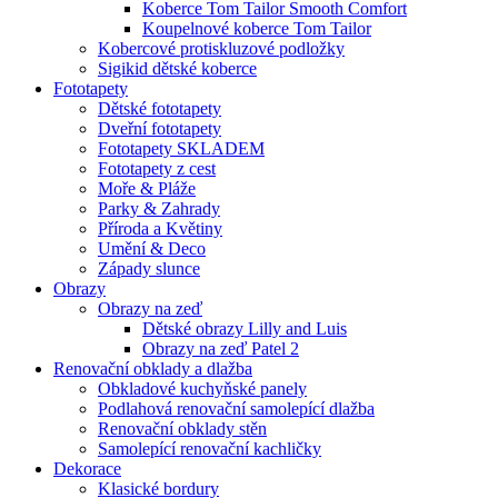
Koberce Tom Tailor Smooth Comfort
Koupelnové koberce Tom Tailor
Kobercové protiskluzové podložky
Sigikid dětské koberce
Fototapety
Dětské fototapety
Dveřní fototapety
Fototapety SKLADEM
Fototapety z cest
Moře & Pláže
Parky & Zahrady
Příroda a Květiny
Umění & Deco
Západy slunce
Obrazy
Obrazy na zeď
Dětské obrazy Lilly and Luis
Obrazy na zeď Patel 2
Renovační obklady a dlažba
Obkladové kuchyňské panely
Podlahová renovační samolepící dlažba
Renovační obklady stěn
Samolepící renovační kachličky
Dekorace
Klasické bordury