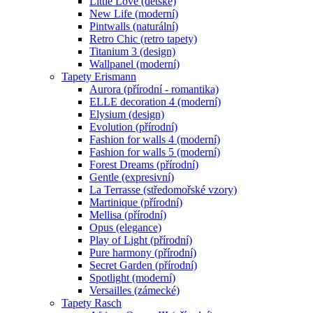
Little Love (dětské)
New Life (moderní)
Pintwalls (naturální)
Retro Chic (retro tapety)
Titanium 3 (design)
Wallpanel (moderní)
Tapety Erismann
Aurora (přírodní - romantika)
ELLE decoration 4 (moderní)
Elysium (design)
Evolution (přírodní)
Fashion for walls 4 (moderní)
Fashion for walls 5 (moderní)
Forest Dreams (přírodní)
Gentle (expresivní)
La Terrasse (středomořské vzory)
Martinique (přírodní)
Mellisa (přírodní)
Opus (elegance)
Play of Light (přírodní)
Pure harmony (přírodní)
Secret Garden (přírodní)
Spotlight (moderní)
Versailles (zámecké)
Tapety Rasch