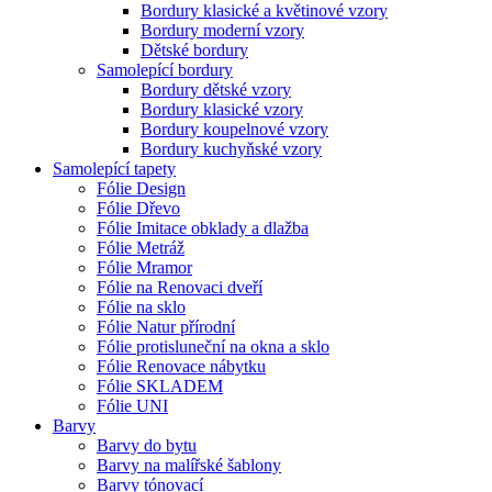
Bordury klasické a květinové vzory
Bordury moderní vzory
Dětské bordury
Samolepící bordury
Bordury dětské vzory
Bordury klasické vzory
Bordury koupelnové vzory
Bordury kuchyňské vzory
Samolepící tapety
Fólie Design
Fólie Dřevo
Fólie Imitace obklady a dlažba
Fólie Metráž
Fólie Mramor
Fólie na Renovaci dveří
Fólie na sklo
Fólie Natur přírodní
Fólie protisluneční na okna a sklo
Fólie Renovace nábytku
Fólie SKLADEM
Fólie UNI
Barvy
Barvy do bytu
Barvy na malířské šablony
Barvy tónovací