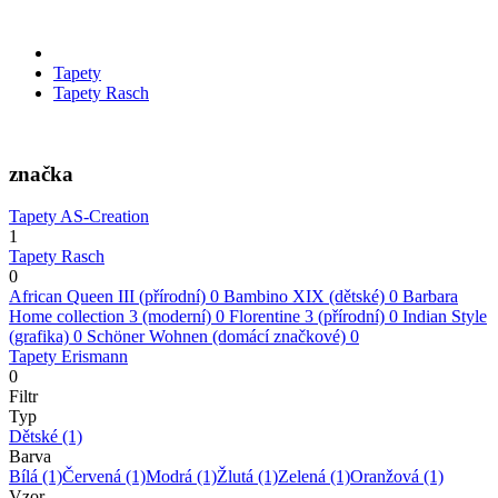
Tapety
Tapety Rasch
značka
Tapety AS-Creation
1
Tapety Rasch
0
African Queen III (přírodní)
0
Bambino XIX (dětské)
0
Barbara
Home collection 3 (moderní)
0
Florentine 3 (přírodní)
0
Indian Style
(grafika)
0
Schöner Wohnen (domácí značkové)
0
Tapety Erismann
0
Filtr
Typ
Dětské
(1)
Barva
Bílá
(1)
Červená
(1)
Modrá
(1)
Žlutá
(1)
Zelená
(1)
Oranžová
(1)
Vzor