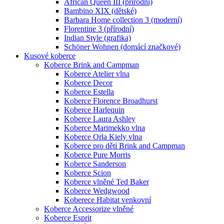
African Queen III (přírodní)
Bambino XIX (dětské)
Barbara Home collection 3 (moderní)
Florentine 3 (přírodní)
Indian Style (grafika)
Schöner Wohnen (domácí značkové)
Kusové koberce
Koberce Brink and Campman
Koberce Atelier vlna
Koberce Decor
Koberce Estella
Koberce Florence Broadhurst
Koberce Harlequin
Koberce Laura Ashley
Koberce Marimekko vlna
Koberce Orla Kiely vlna
Koberce pro děti Brink and Campman
Koberce Pure Morris
Koberce Sanderson
Koberce Scion
Koberce vlněné Ted Baker
Koberce Wedgwood
Koberece Habitat venkovní
Koberce Accessorize vlněné
Koberce Esprit