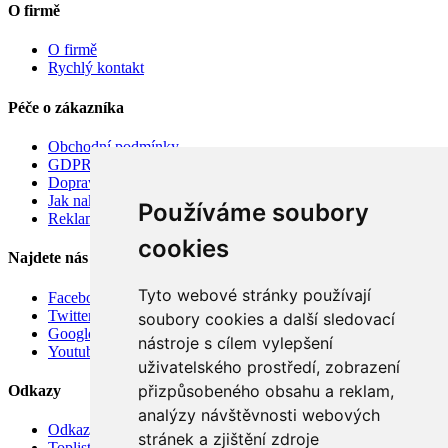
O firmě
O firmě
Rychlý kontakt
Péče o zákazníka
Obchodní podmínky
GDPR
Doprava
Jak nakupovat
Používáme soubory
Reklamace
cookies
Najdete nás
Tyto webové stránky používají
Facebook
Twitter
soubory cookies a další sledovací
Google
nástroje s cílem vylepšení
Youtube
uživatelského prostředí, zobrazení
přizpůsobeného obsahu a reklam,
Odkazy
analýzy návštěvnosti webových
Odkazy
stránek a zjištění zdroje
Toplist