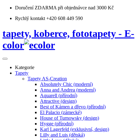
Doručení ZDARMA
při objednávce nad 3000 Kč
Rychlý kontakt +420 608 449 590
tapety, koberce, fototapety - E-
color
Kategorie
Tapety
Tapety AS-Creation
Absolutely Chic (moderní)
Anna and Andrea (moderní)
Aquarell (přírodní)
Attractive (design)
Best of Kámen a dřevo (přírodní)
El Palacio (zámecké)
House of Turnowsky (design)
Hygge (přírodní)
Karl Lagerfeld (exklusivní, design)
Lilly and Luis (dětská)