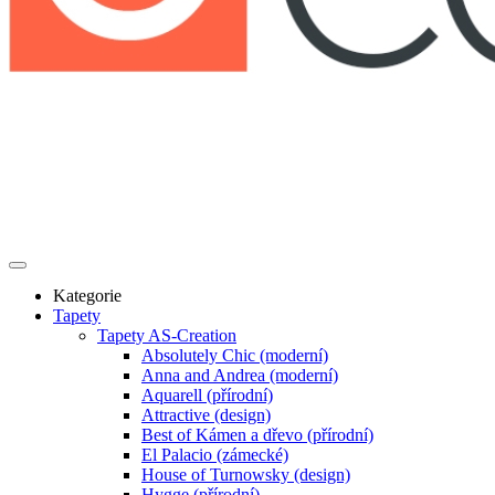
Kategorie
Tapety
Tapety AS-Creation
Absolutely Chic (moderní)
Anna and Andrea (moderní)
Aquarell (přírodní)
Attractive (design)
Best of Kámen a dřevo (přírodní)
El Palacio (zámecké)
House of Turnowsky (design)
Hygge (přírodní)