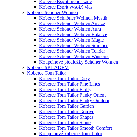
Koberce Esprit ručně tkané
Koberce Esprit vysoký vlas
Koberce Schöner Wohnen
Koberce Schnöner Wohnen Mystik
Koberce Schöner Wohnen Amaze
Koberce Schöner Wohnen Aura
Koberce Schöner Wohnen Balance
Koberce Schöner Wohnen Magic
Koberce Schöner Wohnen Summer
Koberce Schöner Wohnen Tender
Koberce Schöner Wohnen Winsome
Koupelnové předložky Schöner Wohnen
Koberce SKLADEM
Koberce Tom Tailor
Koberce Tom Tailor Cozy
Koberce Tom Tailor Fine Lines
Koberce Tom Tailor Fluffy
Koberce Tom Tailor Funky Orient
Koberce Tom Tailor Funky Outdoor
Koberce Tom Tailor Garden
Koberce Tom Tailor Groove
Koberce Tom Tailor Shapes
Koberce Tom Tailor Shine
Koberce Tom Tailor Smooth Comfort
Koupelnové koberce Tom Tailor