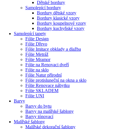
Dětské bordury
Samolepící bordury
Bordury dětské vzory
Bordury klasické vzory
Bordury koupelnové vzory
Bordury kuchyňské vzory
Samolepící tapety
Fólie Design
Fólie Dřevo
Fólie Imitace obklady a dlažba
Fólie Metráž
Fólie Mramor
Fólie na Renovaci dveří
Fólie na sklo
Fólie Natur přírodní
Fólie protisluneční na okna a sklo
Fólie Renovace nábytku
Fólie SKLADEM
Fólie UNI
Barvy
Barvy do bytu
Barvy na malířské šablony
Barvy tónovací
Malířské šablony
Malířské dekorační šablony