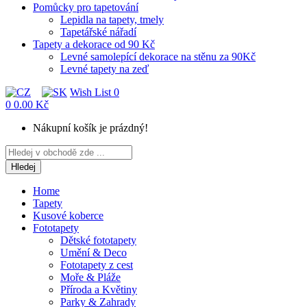
Pomůcky pro tapetování
Lepidla na tapety, tmely
Tapetářské nářadí
Tapety a dekorace od 90 Kč
Levné samolepící dekorace na stěnu za 90Kč
Levné tapety na zeď
Wish List
0
0
0.00 Kč
Nákupní košík je prázdný!
Hledej
Home
Tapety
Kusové koberce
Fototapety
Dětské fototapety
Umění & Deco
Fototapety z cest
Moře & Pláže
Příroda a Květiny
Parky & Zahrady