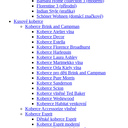
Barbara Home collection 3 (moderní)
Florentine 3 (přírodní)
Indian Style (grafika)
Schöner Wohnen (domácí značkové)
Kusové koberce
Koberce Brink and Campman
Koberce Atelier vlna
Koberce Decor
Koberce Estella
Koberce Florence Broadhurst
Koberce Harlequin
Koberce Laura Ashley
Koberce Marimekko vlna
Koberce Orla Kiely vlna
Koberce pro děti Brink and Campman
Koberce Pure Morris
Koberce Sanderson
Koberce Scion
Koberce vlněné Ted Baker
Koberce Wedgwood
Koberece Habitat venkovní
Koberce Accessorize vlněné
Koberce Esprit
Dětské koberce Esprit
Koberce Esprit moderní