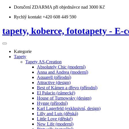
Doručení ZDARMA
při objednávce nad 3000 Kč
Rychlý kontakt +420 608 449 590
tapety, koberce, fototapety - E-c
Kategorie
Tapety
Tapety AS-Creation
Absolutely Chic (moderní)
Anna and Andrea (moderní)
Aquarell (přírodní)
Attractive (design)
Best of Kámen a dřevo (přírodní)
El Palacio (zámecké)
House of Turnowsky (design)
Hygge (přírodní)
Karl Lagerfeld (exklusivní, design)
Lilly and Luis (dětská)
Little Love (dětské)
New Life (moderní)