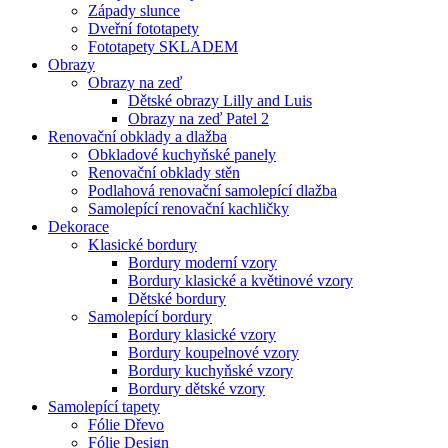
Západy slunce
Dveřní fototapety
Fototapety SKLADEM
Obrazy
Obrazy na zeď
Dětské obrazy Lilly and Luis
Obrazy na zeď Patel 2
Renovační obklady a dlažba
Obkladové kuchyňské panely
Renovační obklady stěn
Podlahová renovační samolepící dlažba
Samolepící renovační kachličky
Dekorace
Klasické bordury
Bordury moderní vzory
Bordury klasické a květinové vzory
Dětské bordury
Samolepící bordury
Bordury klasické vzory
Bordury koupelnové vzory
Bordury kuchyňské vzory
Bordury dětské vzory
Samolepící tapety
Fólie Dřevo
Fólie Design