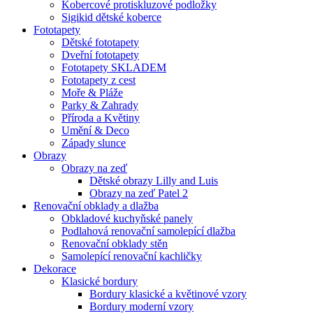
Kobercové protiskluzové podložky
Sigikid dětské koberce
Fototapety
Dětské fototapety
Dveřní fototapety
Fototapety SKLADEM
Fototapety z cest
Moře & Pláže
Parky & Zahrady
Příroda a Květiny
Umění & Deco
Západy slunce
Obrazy
Obrazy na zeď
Dětské obrazy Lilly and Luis
Obrazy na zeď Patel 2
Renovační obklady a dlažba
Obkladové kuchyňské panely
Podlahová renovační samolepící dlažba
Renovační obklady stěn
Samolepící renovační kachličky
Dekorace
Klasické bordury
Bordury klasické a květinové vzory
Bordury moderní vzory