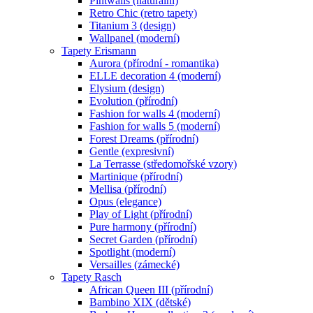
Pintwalls (naturální)
Retro Chic (retro tapety)
Titanium 3 (design)
Wallpanel (moderní)
Tapety Erismann
Aurora (přírodní - romantika)
ELLE decoration 4 (moderní)
Elysium (design)
Evolution (přírodní)
Fashion for walls 4 (moderní)
Fashion for walls 5 (moderní)
Forest Dreams (přírodní)
Gentle (expresivní)
La Terrasse (středomořské vzory)
Martinique (přírodní)
Mellisa (přírodní)
Opus (elegance)
Play of Light (přírodní)
Pure harmony (přírodní)
Secret Garden (přírodní)
Spotlight (moderní)
Versailles (zámecké)
Tapety Rasch
African Queen III (přírodní)
Bambino XIX (dětské)