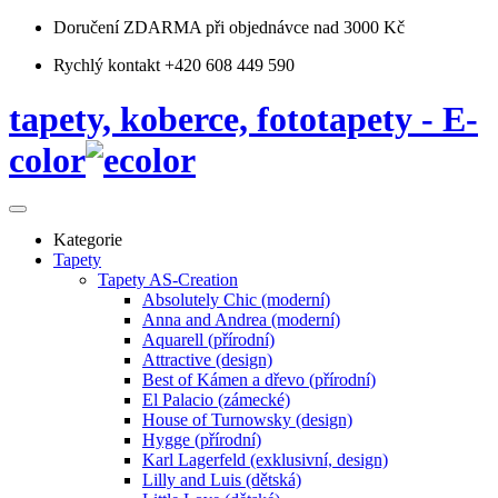
Doručení ZDARMA
při objednávce nad 3000 Kč
Rychlý kontakt +420 608 449 590
tapety, koberce, fototapety - E-
color
Kategorie
Tapety
Tapety AS-Creation
Absolutely Chic (moderní)
Anna and Andrea (moderní)
Aquarell (přírodní)
Attractive (design)
Best of Kámen a dřevo (přírodní)
El Palacio (zámecké)
House of Turnowsky (design)
Hygge (přírodní)
Karl Lagerfeld (exklusivní, design)
Lilly and Luis (dětská)