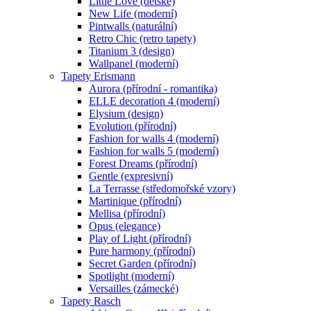
Little Love (dětské)
New Life (moderní)
Pintwalls (naturální)
Retro Chic (retro tapety)
Titanium 3 (design)
Wallpanel (moderní)
Tapety Erismann
Aurora (přírodní - romantika)
ELLE decoration 4 (moderní)
Elysium (design)
Evolution (přírodní)
Fashion for walls 4 (moderní)
Fashion for walls 5 (moderní)
Forest Dreams (přírodní)
Gentle (expresivní)
La Terrasse (středomořské vzory)
Martinique (přírodní)
Mellisa (přírodní)
Opus (elegance)
Play of Light (přírodní)
Pure harmony (přírodní)
Secret Garden (přírodní)
Spotlight (moderní)
Versailles (zámecké)
Tapety Rasch