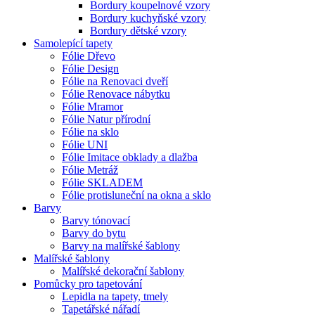
Bordury koupelnové vzory
Bordury kuchyňské vzory
Bordury dětské vzory
Samolepící tapety
Fólie Dřevo
Fólie Design
Fólie na Renovaci dveří
Fólie Renovace nábytku
Fólie Mramor
Fólie Natur přírodní
Fólie na sklo
Fólie UNI
Fólie Imitace obklady a dlažba
Fólie Metráž
Fólie SKLADEM
Fólie protisluneční na okna a sklo
Barvy
Barvy tónovací
Barvy do bytu
Barvy na malířské šablony
Malířské šablony
Malířské dekorační šablony
Pomůcky pro tapetování
Lepidla na tapety, tmely
Tapetářské nářadí