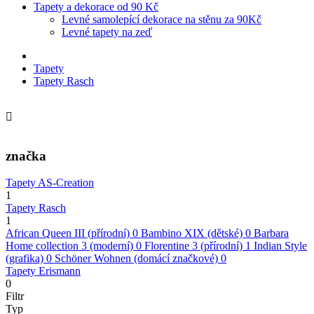
Tapety a dekorace od 90 Kč
Levné samolepící dekorace na stěnu za 90Kč
Levné tapety na zeď
Tapety
Tapety Rasch
značka
Tapety AS-Creation
1
Tapety Rasch
1
African Queen III (přírodní)
0
Bambino XIX (dětské)
0
Barbara
Home collection 3 (moderní)
0
Florentine 3 (přírodní)
1
Indian Style
(grafika)
0
Schöner Wohnen (domácí značkové)
0
Tapety Erismann
0
Filtr
Typ