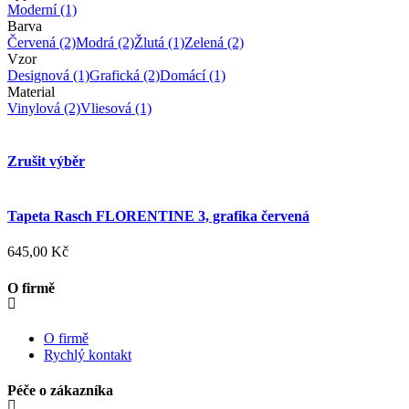
Moderní
(1)
Barva
Červená
(2)
Modrá
(2)
Žlutá
(1)
Zelená
(2)
Vzor
Designová
(1)
Grafická
(2)
Domácí
(1)
Material
Vinylová
(2)
Vliesová
(1)
Zrušit výběr
Tapeta Rasch FLORENTINE 3, grafika červená
645,00 Kč
O firmě
O firmě
Rychlý kontakt
Péče o zákazníka