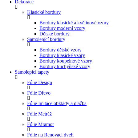
Dekorace
Klasické bordury
Bordury klasické a květinové vzory
Bordury moderní vzory
Dětské bordury
Samolepící bordury
Bordury dětské vzory
Bordury klasické vzory
Bordury koupelnové vzory
Bordury kuchyňské vzory
Samolepící tapety
Fólie Design
Fólie Dřevo
Fólie Imitace obklady a dlažba
Fólie Metráž
Fólie Mramor
Fólie na Renovaci dveří