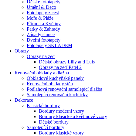
Dětské fototapety
Umění & Deco
Fototapety z cest
Moře & Pláže
Příroda a Květiny
Parky & Zahrady
Západy slunce
Dveřní fototapety
Fototapety SKLADEM
Obrazy
Obrazy na zeď
Dětské obrazy Lilly and Luis
Obrazy na zeď Patel 2
Renovační obklady a dlažba
Obkladové kuchyňské panely
Renovační obklady stěn
Podlahová renovační samolepící dlažba
Samolepící renovační kachličky
Dekorace
Klasické bordury
Bordury moderní vzory
Bordury klasické a květinové vzory
Dětské bordury
Samolepící bordury
Bordury klasické vzory