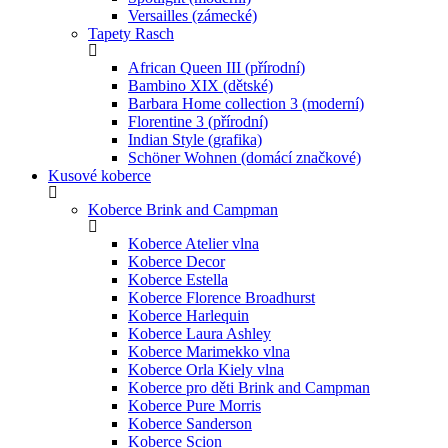
Versailles (zámecké)
Tapety Rasch
African Queen III (přírodní)
Bambino XIX (dětské)
Barbara Home collection 3 (moderní)
Florentine 3 (přírodní)
Indian Style (grafika)
Schöner Wohnen (domácí značkové)
Kusové koberce
Koberce Brink and Campman
Koberce Atelier vlna
Koberce Decor
Koberce Estella
Koberce Florence Broadhurst
Koberce Harlequin
Koberce Laura Ashley
Koberce Marimekko vlna
Koberce Orla Kiely vlna
Koberce pro děti Brink and Campman
Koberce Pure Morris
Koberce Sanderson
Koberce Scion