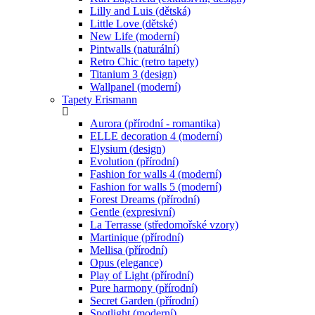
Lilly and Luis (dětská)
Little Love (dětské)
New Life (moderní)
Pintwalls (naturální)
Retro Chic (retro tapety)
Titanium 3 (design)
Wallpanel (moderní)
Tapety Erismann
Aurora (přírodní - romantika)
ELLE decoration 4 (moderní)
Elysium (design)
Evolution (přírodní)
Fashion for walls 4 (moderní)
Fashion for walls 5 (moderní)
Forest Dreams (přírodní)
Gentle (expresivní)
La Terrasse (středomořské vzory)
Martinique (přírodní)
Mellisa (přírodní)
Opus (elegance)
Play of Light (přírodní)
Pure harmony (přírodní)
Secret Garden (přírodní)
Spotlight (moderní)