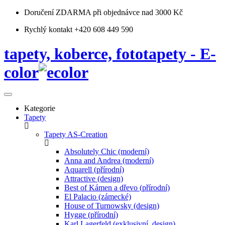
Doručení ZDARMA
při objednávce nad 3000 Kč
Rychlý kontakt +420 608 449 590
tapety, koberce, fototapety - E-
color
Kategorie
Tapety
Tapety AS-Creation
Absolutely Chic (moderní)
Anna and Andrea (moderní)
Aquarell (přírodní)
Attractive (design)
Best of Kámen a dřevo (přírodní)
El Palacio (zámecké)
House of Turnowsky (design)
Hygge (přírodní)
Karl Lagerfeld (exklusivní, design)