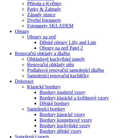
Příroda a Květiny
Parky & Zahrady
Západy slunce
Dveřní fototapety
Fototapety SKLADEM
Obrazy
Obrazy na zeď
Dětské obrazy Lilly and Luis
Obrazy na zeď Patel 2
Renovační obklady a dlažba
Obkladové kuchyňské panely
Renovační obklady stěn
Podlahová renovační samolepící dlažba
Samolepící renovační kachličky
Dekorace
Klasické bordury
Bordury moderní vzory
Bordury klasické a květinové vzory
Dětské bordury
Samolepící bordury
Bordury klasické vzory
Bordury koupelnové vzory
Bordury kuchyňské vzory
Bordury dětské vzory
Samolepící tapety