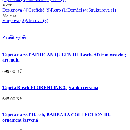
Vzor
Designová
(4)
Grafická
(9)
Retro
(1)
Domácí
(4)
Strukturová
(1)
Material
Vinylová
(2)
Vliesová
(8)
Zrušit výběr
Tapeta na zeď AFRICAN QUEEN III Rasch, African weaving
art multi
699,00 Kč
Tapeta Rasch FLORENTINE 3, grafika červená
645,00 Kč
Tapeta na zeď Rasch, BARBARA COLLECTION III,
ornament červená