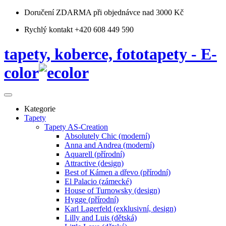
Doručení ZDARMA
při objednávce nad 3000 Kč
Rychlý kontakt +420 608 449 590
tapety, koberce, fototapety - E-
color
Kategorie
Tapety
Tapety AS-Creation
Absolutely Chic (moderní)
Anna and Andrea (moderní)
Aquarell (přírodní)
Attractive (design)
Best of Kámen a dřevo (přírodní)
El Palacio (zámecké)
House of Turnowsky (design)
Hygge (přírodní)
Karl Lagerfeld (exklusivní, design)
Lilly and Luis (dětská)