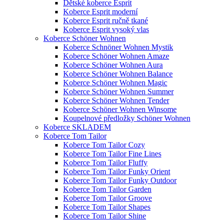
Dětské koberce Esprit
Koberce Esprit moderní
Koberce Esprit ručně tkané
Koberce Esprit vysoký vlas
Koberce Schöner Wohnen
Koberce Schnöner Wohnen Mystik
Koberce Schöner Wohnen Amaze
Koberce Schöner Wohnen Aura
Koberce Schöner Wohnen Balance
Koberce Schöner Wohnen Magic
Koberce Schöner Wohnen Summer
Koberce Schöner Wohnen Tender
Koberce Schöner Wohnen Winsome
Koupelnové předložky Schöner Wohnen
Koberce SKLADEM
Koberce Tom Tailor
Koberce Tom Tailor Cozy
Koberce Tom Tailor Fine Lines
Koberce Tom Tailor Fluffy
Koberce Tom Tailor Funky Orient
Koberce Tom Tailor Funky Outdoor
Koberce Tom Tailor Garden
Koberce Tom Tailor Groove
Koberce Tom Tailor Shapes
Koberce Tom Tailor Shine