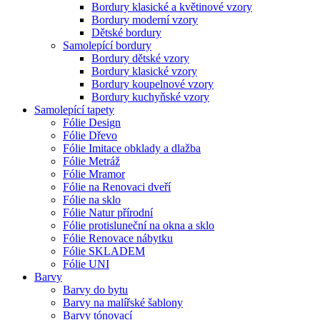
Bordury klasické a květinové vzory
Bordury moderní vzory
Dětské bordury
Samolepící bordury
Bordury dětské vzory
Bordury klasické vzory
Bordury koupelnové vzory
Bordury kuchyňské vzory
Samolepící tapety
Fólie Design
Fólie Dřevo
Fólie Imitace obklady a dlažba
Fólie Metráž
Fólie Mramor
Fólie na Renovaci dveří
Fólie na sklo
Fólie Natur přírodní
Fólie protisluneční na okna a sklo
Fólie Renovace nábytku
Fólie SKLADEM
Fólie UNI
Barvy
Barvy do bytu
Barvy na malířské šablony
Barvy tónovací