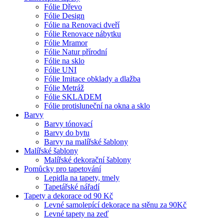
Fólie Dřevo
Fólie Design
Fólie na Renovaci dveří
Fólie Renovace nábytku
Fólie Mramor
Fólie Natur přírodní
Fólie na sklo
Fólie UNI
Fólie Imitace obklady a dlažba
Fólie Metráž
Fólie SKLADEM
Fólie protisluneční na okna a sklo
Barvy
Barvy tónovací
Barvy do bytu
Barvy na malířské šablony
Malířské šablony
Malířské dekorační šablony
Pomůcky pro tapetování
Lepidla na tapety, tmely
Tapetářské nářadí
Tapety a dekorace od 90 Kč
Levné samolepící dekorace na stěnu za 90Kč
Levné tapety na zeď