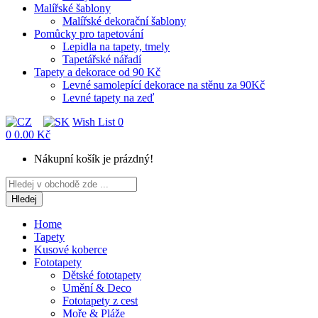
Malířské šablony
Malířské dekorační šablony
Pomůcky pro tapetování
Lepidla na tapety, tmely
Tapetářské nářadí
Tapety a dekorace od 90 Kč
Levné samolepící dekorace na stěnu za 90Kč
Levné tapety na zeď
Wish List
0
0
0.00 Kč
Nákupní košík je prázdný!
Hledej
Home
Tapety
Kusové koberce
Fototapety
Dětské fototapety
Umění & Deco
Fototapety z cest
Moře & Pláže