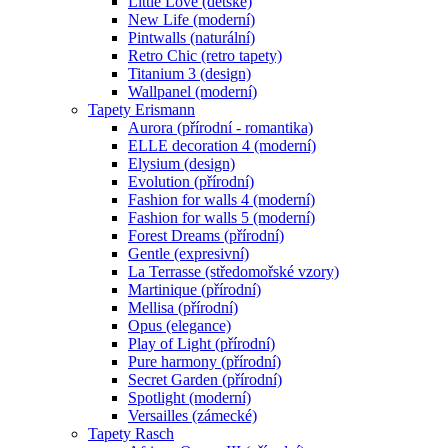
Little Love (dětské)
New Life (moderní)
Pintwalls (naturální)
Retro Chic (retro tapety)
Titanium 3 (design)
Wallpanel (moderní)
Tapety Erismann
Aurora (přírodní - romantika)
ELLE decoration 4 (moderní)
Elysium (design)
Evolution (přírodní)
Fashion for walls 4 (moderní)
Fashion for walls 5 (moderní)
Forest Dreams (přírodní)
Gentle (expresivní)
La Terrasse (středomořské vzory)
Martinique (přírodní)
Mellisa (přírodní)
Opus (elegance)
Play of Light (přírodní)
Pure harmony (přírodní)
Secret Garden (přírodní)
Spotlight (moderní)
Versailles (zámecké)
Tapety Rasch