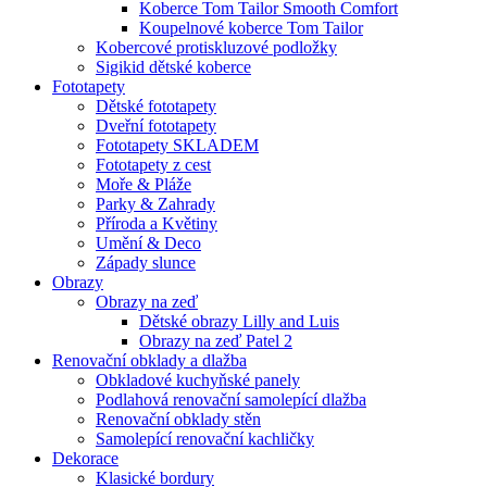
Koberce Tom Tailor Smooth Comfort
Koupelnové koberce Tom Tailor
Kobercové protiskluzové podložky
Sigikid dětské koberce
Fototapety
Dětské fototapety
Dveřní fototapety
Fototapety SKLADEM
Fototapety z cest
Moře & Pláže
Parky & Zahrady
Příroda a Květiny
Umění & Deco
Západy slunce
Obrazy
Obrazy na zeď
Dětské obrazy Lilly and Luis
Obrazy na zeď Patel 2
Renovační obklady a dlažba
Obkladové kuchyňské panely
Podlahová renovační samolepící dlažba
Renovační obklady stěn
Samolepící renovační kachličky
Dekorace
Klasické bordury