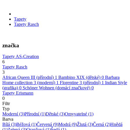
Tapety
Tapety Rasch
značka
Tapety AS-Creation
6
Tapety Rasch
3
African Queen III (přírodní)
1
Bambino XIX (dětské)
0
Barbara
Home collection 3 (moderní)
1
Florentine 3 (přírodní)
1
Indian Style
(grafika)
0
Schöner Wohnen (domácí značkové)
0
Tapety Erismann
0
Filtr
Typ
Moderní
(3)
Přírodní
(1)
Dětské
(3)
Omyvatelné
(1)
Barva
Bílá
(3)
Béžová
(1)
Červená
(9)
Modrá
(9)
Žlutá
(3)
Černá
(2)
Hnědá
(1)
Zelená
(3)
Oranžová
(1)
Šedá
(1)