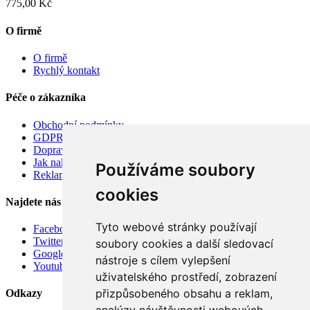
775,00 Kč
O firmě
O firmě
Rychlý kontakt
Péče o zákazníka
Obchodní podmínky
GDPR
Doprava
Jak nakupovat
Používáme soubory
Reklamace
cookies
Najdete nás
Tyto webové stránky používají
Facebook
Twitter
soubory cookies a další sledovací
Google
nástroje s cílem vylepšení
Youtube
uživatelského prostředí, zobrazení
přizpůsobeného obsahu a reklam,
Odkazy