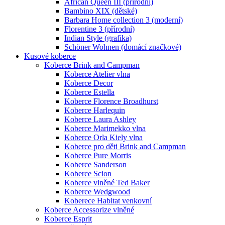
African Queen III (přírodní)
Bambino XIX (dětské)
Barbara Home collection 3 (moderní)
Florentine 3 (přírodní)
Indian Style (grafika)
Schöner Wohnen (domácí značkové)
Kusové koberce
Koberce Brink and Campman
Koberce Atelier vlna
Koberce Decor
Koberce Estella
Koberce Florence Broadhurst
Koberce Harlequin
Koberce Laura Ashley
Koberce Marimekko vlna
Koberce Orla Kiely vlna
Koberce pro děti Brink and Campman
Koberce Pure Morris
Koberce Sanderson
Koberce Scion
Koberce vlněné Ted Baker
Koberce Wedgwood
Koberece Habitat venkovní
Koberce Accessorize vlněné
Koberce Esprit