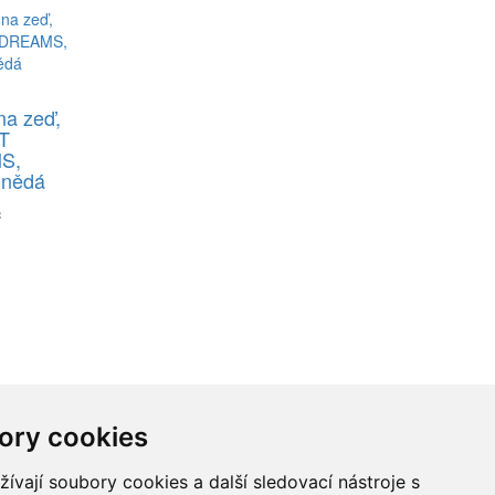
na zeď,
T
S,
hnědá
č
ory cookies
vají soubory cookies a další sledovací nástroje s