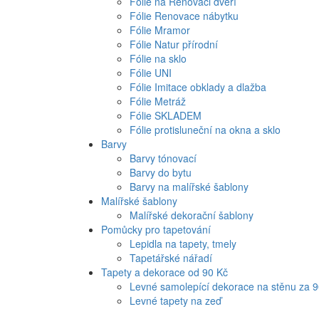
Fólie na Renovaci dveří
Fólie Renovace nábytku
Fólie Mramor
Fólie Natur přírodní
Fólie na sklo
Fólie UNI
Fólie Imitace obklady a dlažba
Fólie Metráž
Fólie SKLADEM
Fólie protisluneční na okna a sklo
Barvy
Barvy tónovací
Barvy do bytu
Barvy na malířské šablony
Malířské šablony
Malířské dekorační šablony
Pomůcky pro tapetování
Lepidla na tapety, tmely
Tapetářské nářadí
Tapety a dekorace od 90 Kč
Levné samolepící dekorace na stěnu za 
Levné tapety na zeď