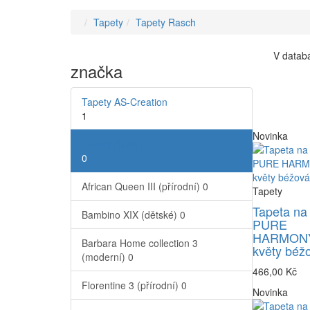
Tapety
Tapety Rasch
V databá
značka
Tapety AS-Creation
1
Novinka
Tapety Rasch
0
African Queen III (přírodní)
0
Tapety
Tapeta na
Bambino XIX (dětské)
0
PURE
HARMONY
Barbara Home collection 3
květy béž
(moderní)
0
466,00 Kč
Florentine 3 (přírodní)
0
Novinka