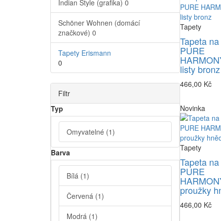
Indian Style (grafika)
0
Schöner Wohnen (domácí
Tapety
značkové)
0
Tapeta na
PURE
Tapety Erismann
HARMONY
0
listy bronz
466,00 Kč
Filtr
Novinka
Typ
Omyvatelné
(1)
Tapety
Barva
Tapeta na
PURE
Bílá
(1)
HARMONY
proužky h
Červená
(1)
466,00 Kč
Modrá
(1)