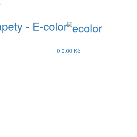
č
apety - E-color
0
0.00 Kč