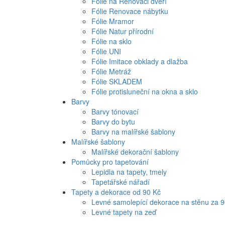
Fólie na Renovaci dveří
Fólie Renovace nábytku
Fólie Mramor
Fólie Natur přírodní
Fólie na sklo
Fólie UNI
Fólie Imitace obklady a dlažba
Fólie Metráž
Fólie SKLADEM
Fólie protisluneční na okna a sklo
Barvy
Barvy tónovací
Barvy do bytu
Barvy na malířské šablony
Malířské šablony
Malířské dekorační šablony
Pomůcky pro tapetování
Lepidla na tapety, tmely
Tapetářské nářadí
Tapety a dekorace od 90 Kč
Levné samolepící dekorace na stěnu za 
Levné tapety na zeď