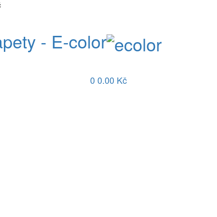
č
apety - E-color
0
0.00 Kč