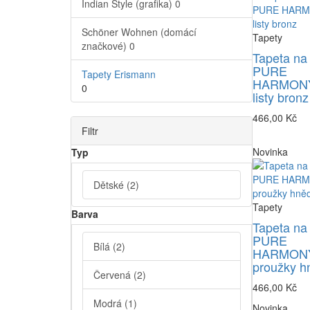
Indian Style (grafika)
0
Schöner Wohnen (domácí
Tapety
značkové)
0
Tapeta na
PURE
Tapety Erismann
HARMONY
0
listy bronz
466,00 Kč
Filtr
Novinka
Typ
Dětské
(2)
Tapety
Barva
Tapeta na
PURE
Bílá
(2)
HARMONY
proužky h
Červená
(2)
466,00 Kč
Modrá
(1)
Novinka