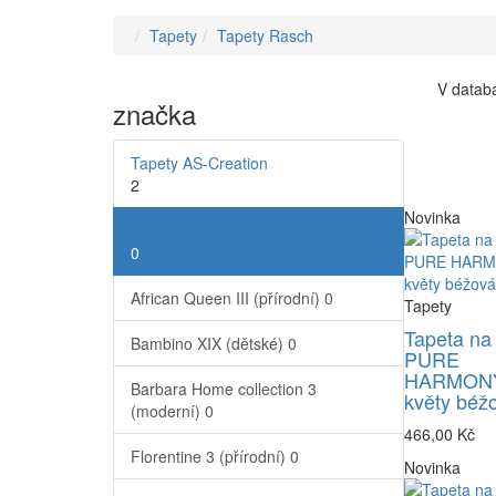
Tapety
Tapety Rasch
V databá
značka
Tapety AS-Creation
2
Novinka
Tapety Rasch
0
African Queen III (přírodní)
0
Tapety
Tapeta na
Bambino XIX (dětské)
0
PURE
HARMONY
Barbara Home collection 3
květy béž
(moderní)
0
466,00 Kč
Florentine 3 (přírodní)
0
Novinka