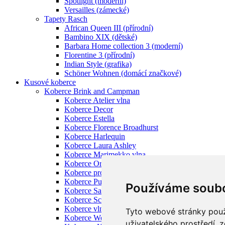
Spotlight (moderní)
Versailles (zámecké)
Tapety Rasch
African Queen III (přírodní)
Bambino XIX (dětské)
Barbara Home collection 3 (moderní)
Florentine 3 (přírodní)
Indian Style (grafika)
Schöner Wohnen (domácí značkové)
Kusové koberce
Koberce Brink and Campman
Koberce Atelier vlna
Koberce Decor
Koberce Estella
Koberce Florence Broadhurst
Koberce Harlequin
Koberce Laura Ashley
Koberce Marimekko vlna
Koberce Orla Kiely vlna
Koberce pro děti Brink and Campman
Koberce Pure Morris
Používáme soubo
Koberce Sanderson
Koberce Scion
Koberce vlněné Ted Baker
Tyto webové stránky použí
Koberce Wedgwood
uživatelského prostředí, 