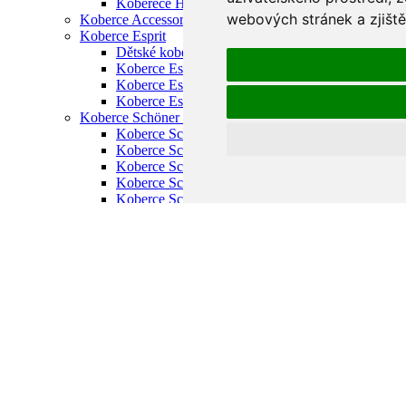
Koberece Habitat venkovní
webových stránek a zjiště
Koberce Accessorize vlněné
Koberce Esprit
Dětské koberce Esprit
Koberce Esprit moderní
Koberce Esprit ručně tkané
Koberce Esprit vysoký vlas
Koberce Schöner Wohnen
Koberce Schnöner Wohnen Mystik
Koberce Schöner Wohnen Amaze
Koberce Schöner Wohnen Aura
Koberce Schöner Wohnen Balance
Koberce Schöner Wohnen Magic
Koberce Schöner Wohnen Summer
Koberce Schöner Wohnen Tender
Koberce Schöner Wohnen Winsome
Koupelnové předložky Schöner Wohnen
Koberce SKLADEM
Koberce Tom Tailor
Koberce Tom Tailor Cozy
Koberce Tom Tailor Fine Lines
Koberce Tom Tailor Fluffy
Koberce Tom Tailor Funky Orient
Koberce Tom Tailor Funky Outdoor
Koberce Tom Tailor Garden