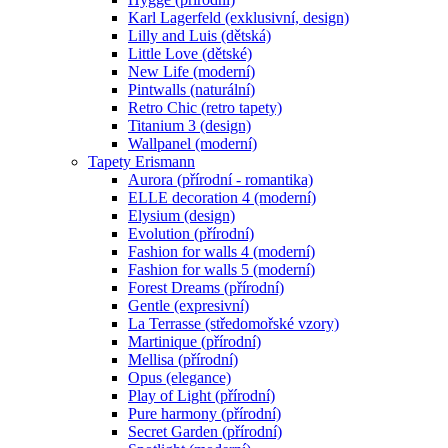
Karl Lagerfeld (exklusivní, design)
Lilly and Luis (dětská)
Little Love (dětské)
New Life (moderní)
Pintwalls (naturální)
Retro Chic (retro tapety)
Titanium 3 (design)
Wallpanel (moderní)
Tapety Erismann
Aurora (přírodní - romantika)
ELLE decoration 4 (moderní)
Elysium (design)
Evolution (přírodní)
Fashion for walls 4 (moderní)
Fashion for walls 5 (moderní)
Forest Dreams (přírodní)
Gentle (expresivní)
La Terrasse (středomořské vzory)
Martinique (přírodní)
Mellisa (přírodní)
Opus (elegance)
Play of Light (přírodní)
Pure harmony (přírodní)
Secret Garden (přírodní)