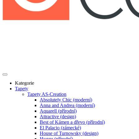
Kategorie
Tapety
Tapety AS-Creation
Absolutely Chic (moderní)
Anna and Andrea (moderní)
Aquarell (přírodní)
Attractive (design)
Best of Kámen a dřevo (přírodní)
El Palacio (zámecké)
House of Turnowsky (design)
Hygge (přírodní)