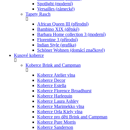
Spotlight (moderní)
Versailles (zámecké)
Tapety Rasch
African Queen III (přírodní)
Bambino XIX (dětské)
Barbara Home collection 3 (moderní)
Florentine 3 (přírodní)
Indian Style (grafika)
Schöner Wohnen (domácí značkové)
Kusové koberce
Koberce Brink and Campman
Koberce Atelier vlna
Koberce Decor
Koberce Estella
Koberce Florence Broadhurst
Koberce Harlequin
Koberce Laura Ashley
Koberce Marimekko vlna
Koberce Orla Kiely vlna
Koberce pro děti Brink and Campman
Koberce Pure Morris
Koberce Sanderson