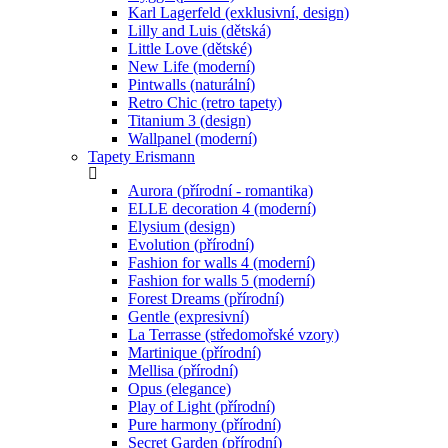
Karl Lagerfeld (exklusivní, design)
Lilly and Luis (dětská)
Little Love (dětské)
New Life (moderní)
Pintwalls (naturální)
Retro Chic (retro tapety)
Titanium 3 (design)
Wallpanel (moderní)
Tapety Erismann
Aurora (přírodní - romantika)
ELLE decoration 4 (moderní)
Elysium (design)
Evolution (přírodní)
Fashion for walls 4 (moderní)
Fashion for walls 5 (moderní)
Forest Dreams (přírodní)
Gentle (expresivní)
La Terrasse (středomořské vzory)
Martinique (přírodní)
Mellisa (přírodní)
Opus (elegance)
Play of Light (přírodní)
Pure harmony (přírodní)
Secret Garden (přírodní)