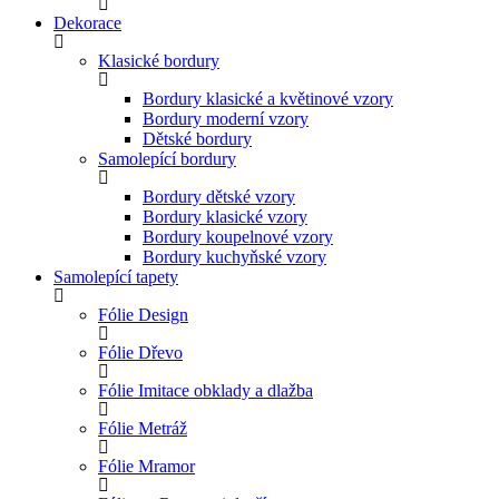
Dekorace
Klasické bordury
Bordury klasické a květinové vzory
Bordury moderní vzory
Dětské bordury
Samolepící bordury
Bordury dětské vzory
Bordury klasické vzory
Bordury koupelnové vzory
Bordury kuchyňské vzory
Samolepící tapety
Fólie Design
Fólie Dřevo
Fólie Imitace obklady a dlažba
Fólie Metráž
Fólie Mramor