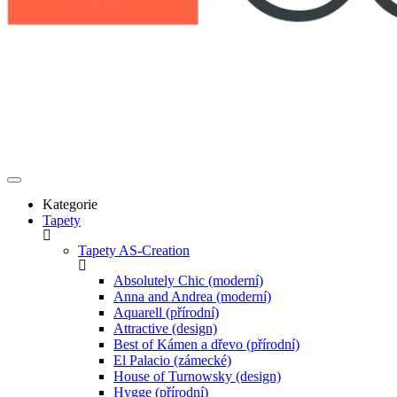
Kategorie
Tapety
Tapety AS-Creation
Absolutely Chic (moderní)
Anna and Andrea (moderní)
Aquarell (přírodní)
Attractive (design)
Best of Kámen a dřevo (přírodní)
El Palacio (zámecké)
House of Turnowsky (design)
Hygge (přírodní)