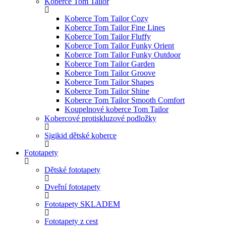
Koberce Tom Tailor
Koberce Tom Tailor Cozy
Koberce Tom Tailor Fine Lines
Koberce Tom Tailor Fluffy
Koberce Tom Tailor Funky Orient
Koberce Tom Tailor Funky Outdoor
Koberce Tom Tailor Garden
Koberce Tom Tailor Groove
Koberce Tom Tailor Shapes
Koberce Tom Tailor Shine
Koberce Tom Tailor Smooth Comfort
Koupelnové koberce Tom Tailor
Kobercové protiskluzové podložky
Sigikid dětské koberce
Fototapety
Dětské fototapety
Dveřní fototapety
Fototapety SKLADEM
Fototapety z cest