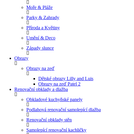
Moře & Pláže
Parky & Zahrady
Příroda a Květiny
Umění & Deco
Západy slunce
Obrazy
Obrazy na zeď
Dětské obrazy Lilly and Luis
Obrazy na zeď Patel 2
Renovační obklady a dlažba
Obkladové kuchyňské panely
Podlahová renovační samolepící dlažba
Renovační obklady stěn
Samolepící renovační kachličky