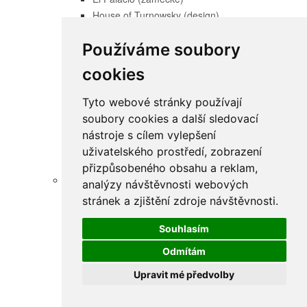
House of Turnowsky (design)
Hygge (přírodní)
Používáme soubory
Karl Lagerfeld (exklusivní, design)
Lilly and Luis (dětská)
cookies
Little Love (dětské)
New Life (moderní)
Tyto webové stránky používají
Pintwalls (naturální)
soubory cookies a další sledovací
Retro Chic (retro tapety)
nástroje s cílem vylepšení
Titanium 3 (design)
uživatelského prostředí, zobrazení
Wallpanel (moderní)
přizpůsobeného obsahu a reklam,
Tapety Erismann
analýzy návštěvnosti webových
Aurora (přírodní - romantika)
stránek a zjištění zdroje návštěvnosti.
ELLE decoration 4 (moderní)
Elysium (design)
Souhlasím
Evolution (přírodní)
Odmítám
Fashion for walls 4 (moderní)
Upravit mé předvolby
Fashion for walls 5 (moderní)
Forest Dreams (přírodní)