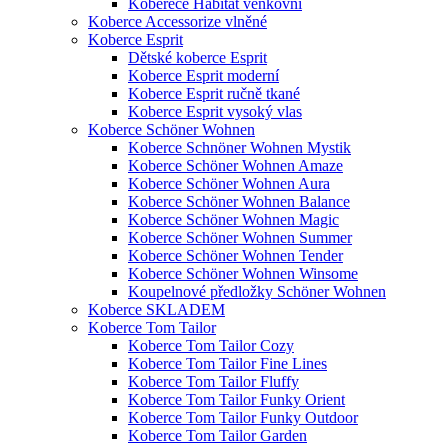
Koberece Habitat venkovní
Koberce Accessorize vlněné
Koberce Esprit
Dětské koberce Esprit
Koberce Esprit moderní
Koberce Esprit ručně tkané
Koberce Esprit vysoký vlas
Koberce Schöner Wohnen
Koberce Schnöner Wohnen Mystik
Koberce Schöner Wohnen Amaze
Koberce Schöner Wohnen Aura
Koberce Schöner Wohnen Balance
Koberce Schöner Wohnen Magic
Koberce Schöner Wohnen Summer
Koberce Schöner Wohnen Tender
Koberce Schöner Wohnen Winsome
Koupelnové předložky Schöner Wohnen
Koberce SKLADEM
Koberce Tom Tailor
Koberce Tom Tailor Cozy
Koberce Tom Tailor Fine Lines
Koberce Tom Tailor Fluffy
Koberce Tom Tailor Funky Orient
Koberce Tom Tailor Funky Outdoor
Koberce Tom Tailor Garden