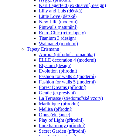
Karl Lagerfeld (exklusivní, design)
Lilly and Luis (dětská)
Little Love (dětské)
New Life (moderní)
Pintwalls (naturální)
Retro Chic (retro tapety)
Titanium 3 (design)
Wallpanel (moderní)
Tapety Erismann
Aurora (přírodní - romantika)
ELLE decoration 4 (moderní)
Elysium (design)
Evolution (přírodní)
Fashion for walls 4 (moderní)
Fashion for walls 5 (moderní)
Forest Dreams (přírodní)
Gentle (expresivní)
La Terrasse (středomořské vzory)
Martinique (přírodní)
Mellisa (přírodní)
Opus (elegance)
Play of Light (přírodní)
Pure harmony (přírodní)
Secret Garden (přírodní)