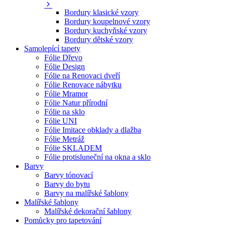
Bordury klasické vzory
Bordury koupelnové vzory
Bordury kuchyňské vzory
Bordury dětské vzory
Samolepící tapety
Fólie Dřevo
Fólie Design
Fólie na Renovaci dveří
Fólie Renovace nábytku
Fólie Mramor
Fólie Natur přírodní
Fólie na sklo
Fólie UNI
Fólie Imitace obklady a dlažba
Fólie Metráž
Fólie SKLADEM
Fólie protisluneční na okna a sklo
Barvy
Barvy tónovací
Barvy do bytu
Barvy na malířské šablony
Malířské šablony
Malířské dekorační šablony
Pomůcky pro tapetování