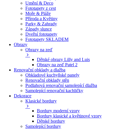
Umění & Deco
Fototapety z cest
Moře & Pláže
Příroda a Květiny
Parky & Zahrady
Západy slunce
Dveřní fototapety
Fototapety SKLADEM
Obrazy
Obrazy na zeď
Dětské obrazy Lilly and Luis
Obrazy na zeď Patel 2
Renovační obklady a dlažba
Obkladové kuchyňské panely
Renovační obklady stěn
Podlahová renovační samolepící dlažba
Samolepící renovační kachličky
Dekorace
Klasické bordury
Bordury moderní vzory
Bordury klasické a květinové vzory
Dětské bordury
Samolepící bordury