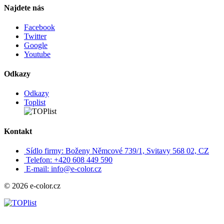
Najdete nás
Facebook
Twitter
Google
Youtube
Odkazy
Odkazy
Toplist
Kontakt
Sídlo firmy: Boženy Němcové 739/1, Svitavy 568 02, CZ
Telefon: +420 608 449 590
E-mail: info@e-color.cz
© 2026 e-color.cz