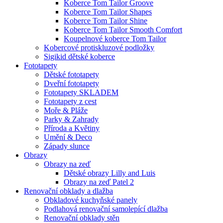
Koberce Tom Tailor Groove
Koberce Tom Tailor Shapes
Koberce Tom Tailor Shine
Koberce Tom Tailor Smooth Comfort
Koupelnové koberce Tom Tailor
Kobercové protiskluzové podložky
Sigikid dětské koberce
Fototapety
Dětské fototapety
Dveřní fototapety
Fototapety SKLADEM
Fototapety z cest
Moře & Pláže
Parky & Zahrady
Příroda a Květiny
Umění & Deco
Západy slunce
Obrazy
Obrazy na zeď
Dětské obrazy Lilly and Luis
Obrazy na zeď Patel 2
Renovační obklady a dlažba
Obkladové kuchyňské panely
Podlahová renovační samolepící dlažba
Renovační obklady stěn