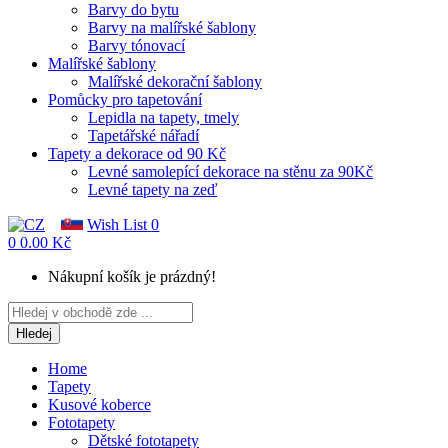
Barvy do bytu
Barvy na malířské šablony
Barvy tónovací
Malířské šablony
Malířské dekorační šablony
Pomůcky pro tapetování
Lepidla na tapety, tmely
Tapetářské nářadí
Tapety a dekorace od 90 Kč
Levné samolepící dekorace na stěnu za 90Kč
Levné tapety na zeď
Wish List
0
0
0.00 Kč
Nákupní košík je prázdný!
Hledej
Home
Tapety
Kusové koberce
Fototapety
Dětské fototapety