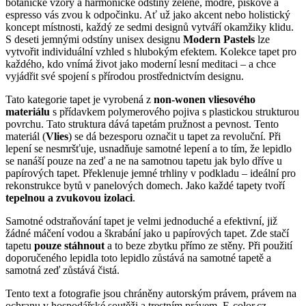
botanické vzory a harmonické odstíny zelené, modré, pískové a
espresso vás zvou k odpočinku.
Ať už jako akcent nebo holistický
koncept místnosti, každý ze sedmi designů vytváří okamžiky klidu.
S deseti jemnými odstíny unisex designu
Modern Pastels
lze
vytvořit individuální vzhled s hlubokým efektem.
Kolekce tapet pro
každého, kdo vnímá život jako moderní lesní meditaci – a chce
vyjádřit své spojení s přírodou prostřednictvím designu.
Tato kategorie tapet je vyrobená z
non-wonen vliesového
materiálu
s přídavkem polymerového pojiva s plastickou strukturou
povrchu. Tato struktura dává tapetám pružnost a pevnost. Tento
materiál (
Vlies
) se dá bezesporu označit u tapet za revoluční. Při
lepení se nesmršťuje, usnadňuje samotné lepení a to tím, že lepidlo
se nanáší pouze na zeď a ne na samotnou tapetu jak bylo dříve u
papírových tapet. Překlenuje jemné trhliny v podkladu – ideální pro
rekonstrukce bytů v panelových domech. Jako každé tapety tvoří
tepelnou a zvukovou izolaci
.
Samotné odstraňování tapet je velmi jednoduché a efektivní, již
žádné máčení vodou a škrabání jako u papírových tapet. Zde stačí
tapetu
pouze stáhnout
a to beze zbytku přímo ze stěny. Při použití
doporučeného lepidla toto lepidlo zůstává na samotné tapetě a
samotná zeď zůstává čistá.
Tento text a fotografie jsou chráněny autorským právem, právem na
ochranu v hospodářské soutěži a trestním právem. E-color.cz