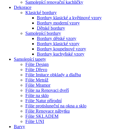
Samolepící renovační kachličky
Dekorace
Klasické bordury
Bordury klasické a květinové vzory
Bordury moderní vzory
Dětské bordury
Samolepící bordury
Bordury dětské vzory
Bordury klasické vzory
Bordury koupelnové vzory
Bordury kuchyňské vzory
Samolepící tapety
Fólie Design
Fólie Dřevo
Fólie Imitace obklady a dlažba
Fólie Metráž
Fólie Mramor
Fólie na Renovaci dveří
Fólie na sklo
Fólie Natur přírodní
Fólie protisluneční na okna a sklo
Fólie Renovace nábytku
Fólie SKLADEM
Fólie UNI
Barvy