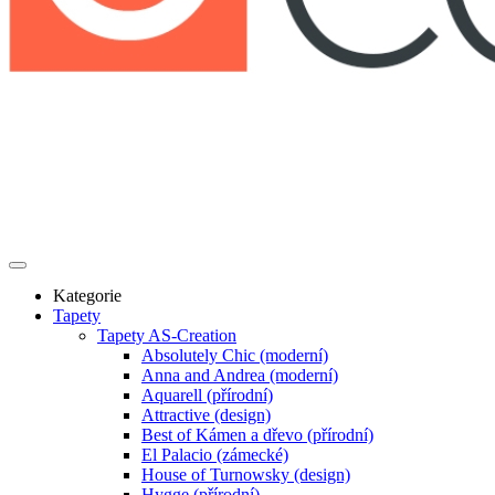
Kategorie
Tapety
Tapety AS-Creation
Absolutely Chic (moderní)
Anna and Andrea (moderní)
Aquarell (přírodní)
Attractive (design)
Best of Kámen a dřevo (přírodní)
El Palacio (zámecké)
House of Turnowsky (design)
Hygge (přírodní)