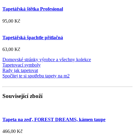
Tapetářská štětka Profesional
95,00 Kč
Tapetářská špachtle přítlačná
63,00 Kč
Domovské stránky výrobce a všechny kolekce
Tapetovací symboly
Rady jak tapetovat
Spočítej te si spotřebu tapety na m2
Související zboží
Tapeta na zeď, FOREST DREAMS, kámen taupe
466,00 Kč