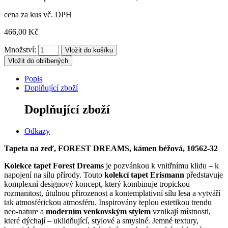
cena za kus vč. DPH
466,00 Kč
Množství:
Vložit do oblíbených
Popis
Doplňující zboží
Doplňující zboží
Odkazy
Tapeta na zeď, FOREST DREAMS, kámen béžová, 10562-32
Kolekce tapet Forest Dreams
je pozvánkou k vnitřnímu klidu – k
napojení na sílu přírody.
Touto
kolekcí tapet Erismann
představuje
komplexní designový koncept, který kombinuje tropickou
rozmanitost, útulnou přirozenost a kontemplativní sílu lesa a vytváří
tak atmosférickou atmosféru.
Inspirovány teplou estetikou trendu
neo-nature a
moderním venkovským stylem
vznikají místnosti,
které dýchají – uklidňující, stylové a smyslné.
Jemné textury,