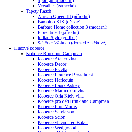
Spotlight (moderní)
Versailles (zámecké)
Tapety Rasch
African Queen III (přírodní)
Bambino XIX (dětské)
Barbara Home collection 3 (moderní)
Florentine 3 (přírodní)
Indian Style (grafika)
Schöner Wohnen (domácí značkové)
Kusové koberce
Koberce Brink and Campman
Koberce Atelier vlna
Koberce Decor
Koberce Estella
Koberce Florence Broadhurst
Koberce Harlequin
Koberce Laura Ashley
Koberce Marimekko vlna
Koberce Orla Kiely vlna
Koberce pro děti Brink and Campman
Koberce Pure Morris
Koberce Sanderson
Koberce Scion
Koberce vlněné Ted Baker
Koberce Wedgwood