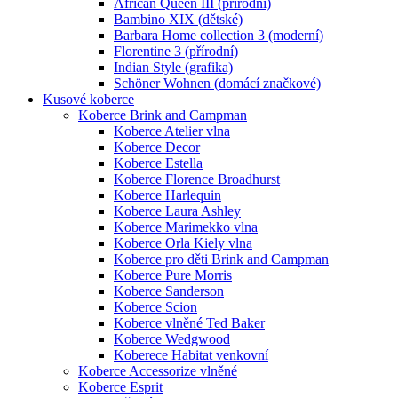
African Queen III (přírodní)
Bambino XIX (dětské)
Barbara Home collection 3 (moderní)
Florentine 3 (přírodní)
Indian Style (grafika)
Schöner Wohnen (domácí značkové)
Kusové koberce
Koberce Brink and Campman
Koberce Atelier vlna
Koberce Decor
Koberce Estella
Koberce Florence Broadhurst
Koberce Harlequin
Koberce Laura Ashley
Koberce Marimekko vlna
Koberce Orla Kiely vlna
Koberce pro děti Brink and Campman
Koberce Pure Morris
Koberce Sanderson
Koberce Scion
Koberce vlněné Ted Baker
Koberce Wedgwood
Koberece Habitat venkovní
Koberce Accessorize vlněné
Koberce Esprit