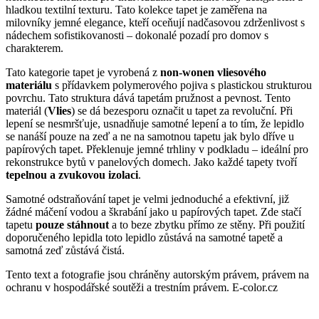
hladkou textilní texturu.
Tato kolekce tapet je zaměřena na
milovníky jemné elegance, kteří oceňují nadčasovou zdrženlivost s
nádechem sofistikovanosti – dokonalé pozadí pro domov s
charakterem.
Tato kategorie tapet je vyrobená z
non-wonen vliesového
materiálu
s přídavkem polymerového pojiva s plastickou strukturou
povrchu. Tato struktura dává tapetám pružnost a pevnost. Tento
materiál (
Vlies
) se dá bezesporu označit u tapet za revoluční. Při
lepení se nesmršťuje, usnadňuje samotné lepení a to tím, že lepidlo
se nanáší pouze na zeď a ne na samotnou tapetu jak bylo dříve u
papírových tapet. Překlenuje jemné trhliny v podkladu – ideální pro
rekonstrukce bytů v panelových domech. Jako každé tapety tvoří
tepelnou a zvukovou izolaci
.
Samotné odstraňování tapet je velmi jednoduché a efektivní, již
žádné máčení vodou a škrabání jako u papírových tapet. Zde stačí
tapetu
pouze stáhnout
a to beze zbytku přímo ze stěny. Při použití
doporučeného lepidla toto lepidlo zůstává na samotné tapetě a
samotná zeď zůstává čistá.
Tento text a fotografie jsou chráněny autorským právem, právem na
ochranu v hospodářské soutěži a trestním právem. E-color.cz