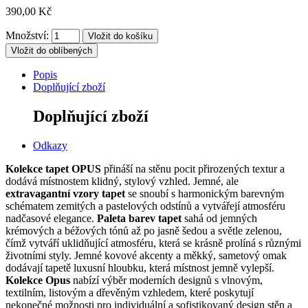
390,00 Kč
Množství:
Vložit do oblíbených
Popis
Doplňující zboží
Doplňující zboží
Odkazy
Kolekce tapet OPUS
přináší na stěnu pocit přirozených textur a
dodává místnostem klidný, stylový vzhled.
Jemné, ale
extravagantní vzory tapet
se snoubí s harmonickým barevným
schématem zemitých a pastelových odstínů a vytvářejí atmosféru
nadčasové elegance.
Paleta barev tapet
sahá od jemných
krémových a béžových tónů až po jasně šedou a světle zelenou,
čímž vytváří uklidňující atmosféru, která se krásně prolíná s různými
životními styly.
Jemné kovové akcenty a měkký, sametový omak
dodávají tapetě luxusní hloubku, která místnost jemně vylepší.
Kolekce
Opus
nabízí výběr moderních designů s vlnovým,
textilním, listovým a dřevěným vzhledem, které poskytují
nekonečné možnosti pro individuální a sofistikovaný design stěn a