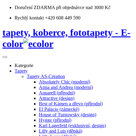
Doručení ZDARMA
při objednávce nad 3000 Kč
Rychlý kontakt +420 608 449 590
tapety, koberce, fototapety - E-
color
Kategorie
Tapety
Tapety AS-Creation
Absolutely Chic (moderní)
Anna and Andrea (moderní)
Aquarell (přírodní)
Attractive (design)
Best of Kámen a dřevo (přírodní)
El Palacio (zámecké)
House of Turnowsky (design)
Hygge (přírodní)
Karl Lagerfeld (exklusivní, design)
Lilly and Luis (dětská)