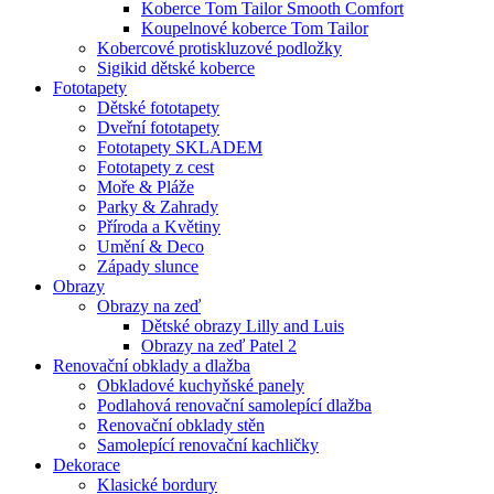
Koberce Tom Tailor Smooth Comfort
Koupelnové koberce Tom Tailor
Kobercové protiskluzové podložky
Sigikid dětské koberce
Fototapety
Dětské fototapety
Dveřní fototapety
Fototapety SKLADEM
Fototapety z cest
Moře & Pláže
Parky & Zahrady
Příroda a Květiny
Umění & Deco
Západy slunce
Obrazy
Obrazy na zeď
Dětské obrazy Lilly and Luis
Obrazy na zeď Patel 2
Renovační obklady a dlažba
Obkladové kuchyňské panely
Podlahová renovační samolepící dlažba
Renovační obklady stěn
Samolepící renovační kachličky
Dekorace
Klasické bordury