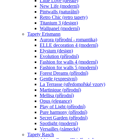
Little Love (dětské)
New Life (moderní)
Pintwalls (naturální)
Retro Chic (retro tapety)
Titanium 3 (design)
Wallpanel (moderní)
Tapety Erismann
Aurora (přírodní - romantika)
ELLE decoration 4 (moderní)
Elysium (design)
Evolution (přírodní)
Fashion for walls 4 (moderní)
Fashion for walls 5 (moderní)
Forest Dreams (přírodní)
Gentle (expresivní)
La Terrasse (středomořské vzory)
Martinique (přírodní)
Mellisa (přírodní)
Opus (elegance)
Play of Light (přírodní)
Pure harmony (přírodní)
Secret Garden (přírodní)
Spotlight (moderní)
Versailles (zámecké)
Tapety Rasch