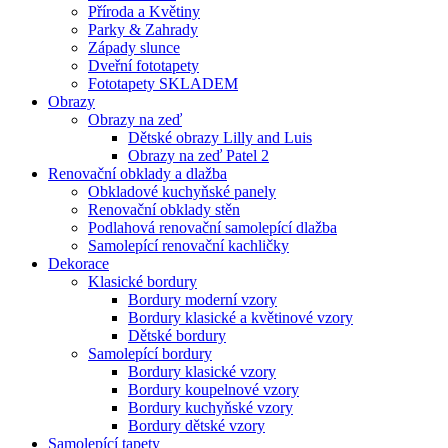
Příroda a Květiny
Parky & Zahrady
Západy slunce
Dveřní fototapety
Fototapety SKLADEM
Obrazy
Obrazy na zeď
Dětské obrazy Lilly and Luis
Obrazy na zeď Patel 2
Renovační obklady a dlažba
Obkladové kuchyňské panely
Renovační obklady stěn
Podlahová renovační samolepící dlažba
Samolepící renovační kachličky
Dekorace
Klasické bordury
Bordury moderní vzory
Bordury klasické a květinové vzory
Dětské bordury
Samolepící bordury
Bordury klasické vzory
Bordury koupelnové vzory
Bordury kuchyňské vzory
Bordury dětské vzory
Samolepící tapety