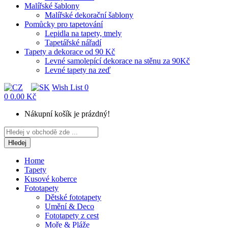
Malířské šablony
Malířské dekorační šablony
Pomůcky pro tapetování
Lepidla na tapety, tmely
Tapetářské nářadí
Tapety a dekorace od 90 Kč
Levné samolepící dekorace na stěnu za 90Kč
Levné tapety na zeď
Wish List
0
0
0.00 Kč
Nákupní košík je prázdný!
Hledej
Home
Tapety
Kusové koberce
Fototapety
Dětské fototapety
Umění & Deco
Fototapety z cest
Moře & Pláže