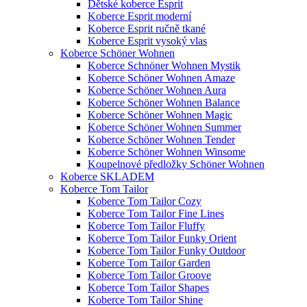
Dětské koberce Esprit
Koberce Esprit moderní
Koberce Esprit ručně tkané
Koberce Esprit vysoký vlas
Koberce Schöner Wohnen
Koberce Schnöner Wohnen Mystik
Koberce Schöner Wohnen Amaze
Koberce Schöner Wohnen Aura
Koberce Schöner Wohnen Balance
Koberce Schöner Wohnen Magic
Koberce Schöner Wohnen Summer
Koberce Schöner Wohnen Tender
Koberce Schöner Wohnen Winsome
Koupelnové předložky Schöner Wohnen
Koberce SKLADEM
Koberce Tom Tailor
Koberce Tom Tailor Cozy
Koberce Tom Tailor Fine Lines
Koberce Tom Tailor Fluffy
Koberce Tom Tailor Funky Orient
Koberce Tom Tailor Funky Outdoor
Koberce Tom Tailor Garden
Koberce Tom Tailor Groove
Koberce Tom Tailor Shapes
Koberce Tom Tailor Shine