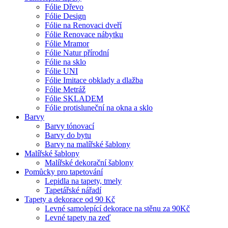
Fólie Dřevo
Fólie Design
Fólie na Renovaci dveří
Fólie Renovace nábytku
Fólie Mramor
Fólie Natur přírodní
Fólie na sklo
Fólie UNI
Fólie Imitace obklady a dlažba
Fólie Metráž
Fólie SKLADEM
Fólie protisluneční na okna a sklo
Barvy
Barvy tónovací
Barvy do bytu
Barvy na malířské šablony
Malířské šablony
Malířské dekorační šablony
Pomůcky pro tapetování
Lepidla na tapety, tmely
Tapetářské nářadí
Tapety a dekorace od 90 Kč
Levné samolepící dekorace na stěnu za 90Kč
Levné tapety na zeď