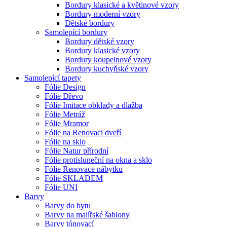
Bordury klasické a květinové vzory
Bordury moderní vzory
Dětské bordury
Samolepící bordury
Bordury dětské vzory
Bordury klasické vzory
Bordury koupelnové vzory
Bordury kuchyňské vzory
Samolepící tapety
Fólie Design
Fólie Dřevo
Fólie Imitace obklady a dlažba
Fólie Metráž
Fólie Mramor
Fólie na Renovaci dveří
Fólie na sklo
Fólie Natur přírodní
Fólie protisluneční na okna a sklo
Fólie Renovace nábytku
Fólie SKLADEM
Fólie UNI
Barvy
Barvy do bytu
Barvy na malířské šablony
Barvy tónovací