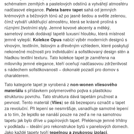
schématem zemitých a pastelových odstínů a vytvářejí atmosféru
nadčasové elegance.
Paleta barev tapet
sahá od jemných
krémových a béžových tónů až po jasně šedou a světle zelenou,
čímž vytváří uklidňující atmosféru, která se krásně prolíná s
různými životními styly.
Jemné kovové akcenty a měkký,
sametový omak dodávají tapetě luxusní hloubku, která místnost
jemně vylepší.
Kolekce
Opus
nabízí výběr moderních designů s
vlnovým, textilním, listovým a dřevěným vzhledem, které poskytují
nekonečné možnosti pro individuální a sofistikovaný design stěn a
hladkou textilní texturu.
Tato kolekce tapet je zaměřena na
milovníky jemné elegance, kteří oceňují nadčasovou zdrženlivost
s nádechem sofistikovanosti – dokonalé pozadí pro domov s
charakterem.
Tato kategorie tapet je vyrobená z
non-wonen vliesového
materiálu
s přídavkem polymerového pojiva s plastickou
strukturou povrchu. Tato struktura dává tapetám pružnost a
pevnost. Tento materiál (
Vlies
) se dá bezesporu označit u tapet
za revoluční. Při lepení se nesmršťuje, usnadňuje samotné lepení
a to tím, že lepidlo se nanáší pouze na zeď a ne na samotnou
tapetu jak bylo dříve u papírových tapet. Překlenuje jemné trhliny
v podkladu – ideální pro rekonstrukce bytů v panelových domech.
Jako každé tapety tvoří
tepelnou a zvukovou izolaci
.