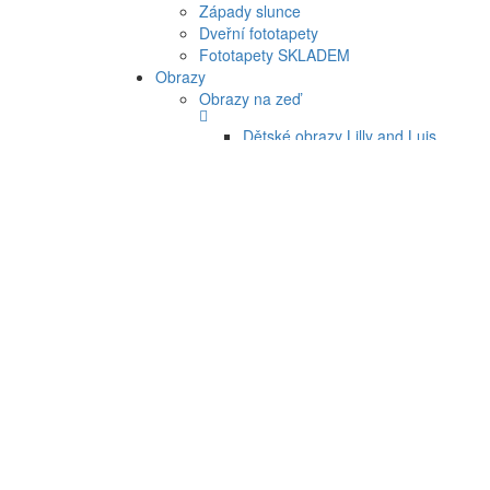
Západy slunce
Dveřní fototapety
Fototapety SKLADEM
Obrazy
Obrazy na zeď
Dětské obrazy Lilly and Luis
Obrazy na zeď Patel 2
Renovační obklady a dlažba
Obkladové kuchyňské panely
Renovační obklady stěn
Podlahová renovační samolepící dlažba
Samolepící renovační kachličky
Dekorace
Klasické bordury
Bordury moderní vzory
Bordury klasické a květinové vzory
Dětské bordury
Samolepící bordury
Bordury klasické vzory
Bordury koupelnové vzory