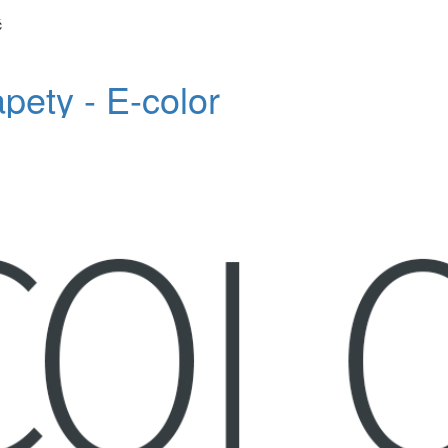
č
apety - E-color