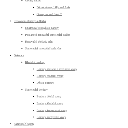
Obrazy na zeď
Dětské obrazy Lilly and Luis
Obrazy na zeď Patel 2
Renovační obklady a dlažba
Obkladové kuchyňské panely
Podlahová renovační samolepící dlažba
Renovační obklady stěn
Samolepící renovační kachličky
Dekorace
Klasické bordury
Bordury klasické a květinové vzory
Bordury moderní vzory
Dětské bordury
Samolepící bordury
Bordury dětské vzory
Bordury klasické vzory
Bordury koupelnové vzory
Bordury kuchyňské vzory
Samolepící tapety