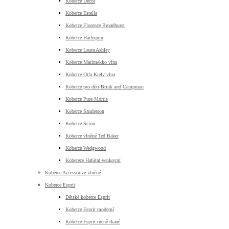
Koberce Decor
Koberce Estella
Koberce Florence Broadhurst
Koberce Harlequin
Koberce Laura Ashley
Koberce Marimekko vlna
Koberce Orla Kiely vlna
Koberce pro děti Brink and Campman
Koberce Pure Morris
Koberce Sanderson
Koberce Scion
Koberce vlněné Ted Baker
Koberce Wedgwood
Koberece Habitat venkovní
Koberce Accessorize vlněné
Koberce Esprit
Dětské koberce Esprit
Koberce Esprit moderní
Koberce Esprit ručně tkané