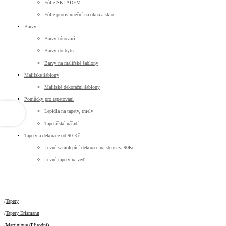
Fólie SKLADEM
Fólie protisluneční na okna a sklo
Barvy
Barvy tónovací
Barvy do bytu
Barvy na malířské šablony
Malířské šablony
Malířské dekorační šablony
Pomůcky pro tapetování
Lepidla na tapety, tmely
Tapetářské nářadí
Tapety a dekorace od 90 Kč
Levné samolepící dekorace na stěnu za 90Kč
Levné tapety na zeď
Tapety
Tapety Erismann
Martinique (přírodní)