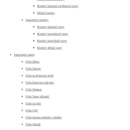
Bordury klasické a květinové vzory
Dětské bordury
Samolepící bordury
Bordury klasické vzory
Bordury koupelnové vzory
Bordury kuchyňské vzory
Bordury dětské vzory
Samolepící tapety
Fólie Dřevo
Fólie Design
Fólie na Renovaci dveří
Fólie Renovace nábytku
Fólie Mramor
Fólie Natur přírodní
Fólie na sklo
Fólie UNI
Fólie Imitace obklady a dlažba
Fólie Metráž