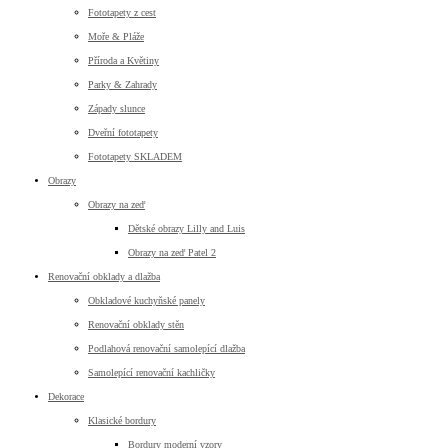
Fototapety z cest
Moře & Pláže
Příroda a Květiny
Parky & Zahrady
Západy slunce
Dveřní fototapety
Fototapety SKLADEM
Obrazy
Obrazy na zeď
Dětské obrazy Lilly and Luis
Obrazy na zeď Patel 2
Renovační obklady a dlažba
Obkladové kuchyňské panely
Renovační obklady stěn
Podlahová renovační samolepící dlažba
Samolepící renovační kachličky
Dekorace
Klasické bordury
Bordury moderní vzory