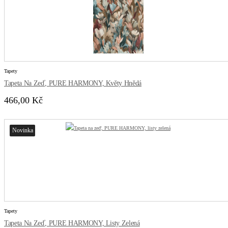
Tapety
Tapeta Na Zeď, PURE HARMONY, Květy Hnědá
466,00 Kč
Novinka
Tapety
Tapeta Na Zeď, PURE HARMONY, Listy Zelená