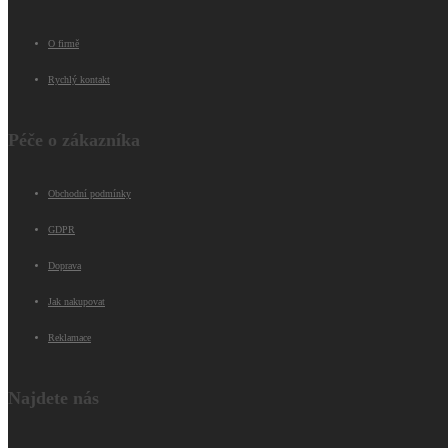
O firmě
Rychlý kontakt
Péče o zákazníka
Obchodní podmínky
GDPR
Doprava
Jak nakupovat
Reklamace
Najdete nás