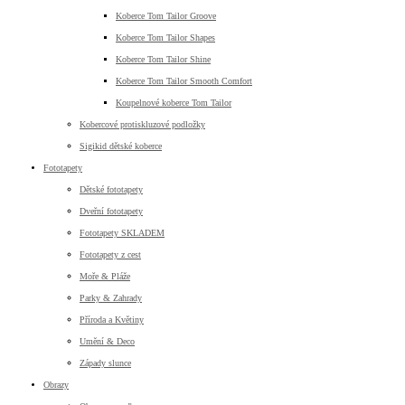
Koberce Tom Tailor Groove
Koberce Tom Tailor Shapes
Koberce Tom Tailor Shine
Koberce Tom Tailor Smooth Comfort
Koupelnové koberce Tom Tailor
Kobercové protiskluzové podložky
Sigikid dětské koberce
Fototapety
Dětské fototapety
Dveřní fototapety
Fototapety SKLADEM
Fototapety z cest
Moře & Pláže
Parky & Zahrady
Příroda a Květiny
Umění & Deco
Západy slunce
Obrazy