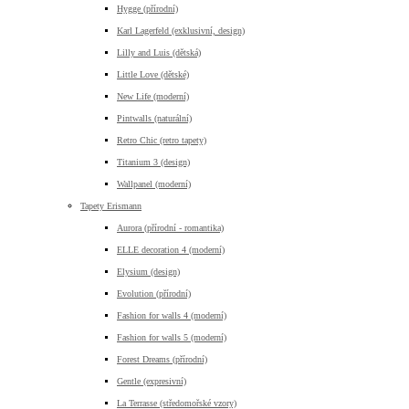
Hygge (přírodní)
Karl Lagerfeld (exklusivní, design)
Lilly and Luis (dětská)
Little Love (dětské)
New Life (moderní)
Pintwalls (naturální)
Retro Chic (retro tapety)
Titanium 3 (design)
Wallpanel (moderní)
Tapety Erismann
Aurora (přírodní - romantika)
ELLE decoration 4 (moderní)
Elysium (design)
Evolution (přírodní)
Fashion for walls 4 (moderní)
Fashion for walls 5 (moderní)
Forest Dreams (přírodní)
Gentle (expresivní)
La Terrasse (středomořské vzory)