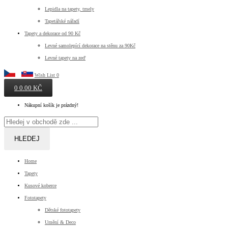
Lepidla na tapety, tmely
Tapetářské nářadí
Tapety a dekorace od 90 Kč
Levné samolepící dekorace na stěnu za 90Kč
Levné tapety na zeď
Wish List
0
0
0.00 KČ
Nákupní košík je prázdný!
HLEDEJ
Home
Tapety
Kusové koberce
Fototapety
Dětské fototapety
Umění & Deco