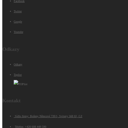
Facebook
Twitter
Google
Youtube
Odkazy
Odkazy
Toplist
Kontakt
Sídlo firmy: Boženy Němcové 739/1, Svitavy 568 02, CZ
Telefon: +420 608 449 590