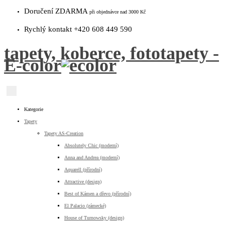
Doručení ZDARMA
při objednávce nad 3000 Kč
Rychlý kontakt +420 608 449 590
tapety, koberce, fototapety -
E-color
Kategorie
Tapety
Tapety AS-Creation
Absolutely Chic (moderní)
Anna and Andrea (moderní)
Aquarell (přírodní)
Attractive (design)
Best of Kámen a dřevo (přírodní)
El Palacio (zámecké)
House of Turnowsky (design)