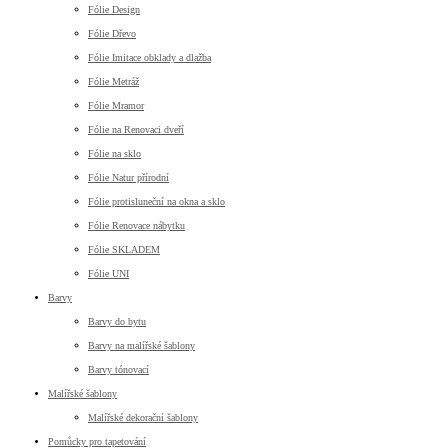
Fólie Design
Fólie Dřevo
Fólie Imitace obklady a dlažba
Fólie Metráž
Fólie Mramor
Fólie na Renovaci dveří
Fólie na sklo
Fólie Natur přírodní
Fólie protisluneční na okna a sklo
Fólie Renovace nábytku
Fólie SKLADEM
Fólie UNI
Barvy
Barvy do bytu
Barvy na malířské šablony
Barvy tónovací
Malířské šablony
Malířské dekorační šablony
Pomůcky pro tapetování