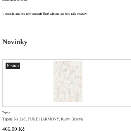
V databázi není pro tuto kategorii žádný záznam, zde jsou naše novinky.
Novinky
Novinka
Tapety
Tapeta Na Zeď, PURE HARMONY, Květy Béžová
466,00 Kč