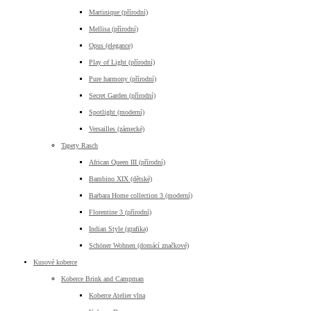
Martinique (přírodní)
Mellisa (přírodní)
Opus (elegance)
Play of Light (přírodní)
Pure harmony (přírodní)
Secret Garden (přírodní)
Spotlight (moderní)
Versailles (zámecké)
Tapety Rasch
African Queen III (přírodní)
Bambino XIX (dětské)
Barbara Home collection 3 (moderní)
Florentine 3 (přírodní)
Indian Style (grafika)
Schöner Wohnen (domácí značkové)
Kusové koberce
Koberce Brink and Campman
Koberce Atelier vlna