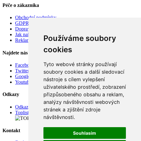
Péče o zákazníka
Obchodní podmínky
GDPR
Doprava
Jak nakupovat
Používáme soubory
Reklamace
cookies
Najdete nás
Tyto webové stránky používají
Facebook
Twitter
soubory cookies a další sledovací
Google
nástroje s cílem vylepšení
Youtube
uživatelského prostředí, zobrazení
přizpůsobeného obsahu a reklam,
Odkazy
analýzy návštěvnosti webových
Odkazy
stránek a zjištění zdroje
Toplist
návštěvnosti.
Kontakt
Souhlasím