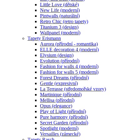
Little Love (dětské)
New Life (moderní)
Pintwalls (naturální)
Retro Chic (retro tapety)
Titanium 3 (design)
Wallpanel (moderní)
Tapety Erismann
Aurora (přírodní - romantika)
ELLE decoration 4 (moderní)
Elysium (design)
Evolution (přírodní)
Fashion for walls 4 (moderní)
Fashion for walls 5 (moderní)
Forest Dreams (přírodní)
Gentle (expresivní)
La Terrasse (středomořské vzory)
Martinique (přírodní)
Mellisa (přírodní)
Opus (elegance)
Play of Light (přírodní)
Pure harmony (přírodní)
Secret Garden (přírodní)
Spotlight (moderní)
Versailles (zámecké)
Tapety Rasch