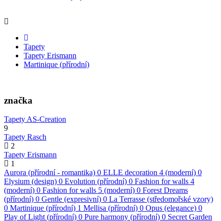
Tapety
Tapety Erismann
Martinique (přírodní)
značka
Tapety AS-Creation
9
Tapety Rasch
2
Tapety Erismann
1
Aurora (přírodní - romantika)
0
ELLE decoration 4 (moderní)
0
Elysium (design)
0
Evolution (přírodní)
0
Fashion for walls 4
(moderní)
0
Fashion for walls 5 (moderní)
0
Forest Dreams
(přírodní)
0
Gentle (expresivní)
0
La Terrasse (středomořské vzory)
0
Martinique (přírodní)
1
Mellisa (přírodní)
0
Opus (elegance)
0
Play of Light (přírodní)
0
Pure harmony (přírodní)
0
Secret Garden