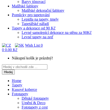
Barvy tónovací
Malířské šablony
Malířské dekorační šablony
Pomůcky pro tapetování
Lepidla na tapety, tmely
Tapetářské nářadí
Tapety a dekorace od 90 Kč
Levné samolepící dekorace na stěnu za 90Kč
Levné tapety na zeď
Wish List
0
0
0.00 Kč
Nákupní košík je prázdný!
Hledej
Home
Tapety
Kusové koberce
Fototapety
Dětské fototapety
Umění & Deco
Fototapety z cest