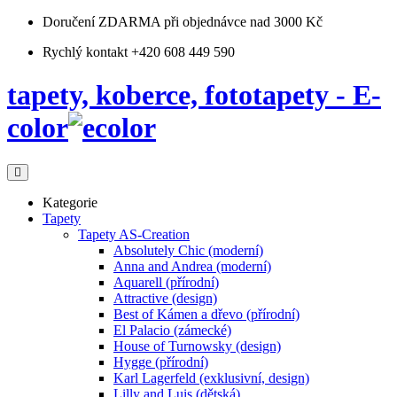
Doručení ZDARMA
při objednávce nad 3000 Kč
Rychlý kontakt +420 608 449 590
tapety, koberce, fototapety - E-
color
Kategorie
Tapety
Tapety AS-Creation
Absolutely Chic (moderní)
Anna and Andrea (moderní)
Aquarell (přírodní)
Attractive (design)
Best of Kámen a dřevo (přírodní)
El Palacio (zámecké)
House of Turnowsky (design)
Hygge (přírodní)
Karl Lagerfeld (exklusivní, design)
Lilly and Luis (dětská)