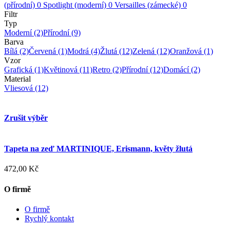
(přírodní)
0
Spotlight (moderní)
0
Versailles (zámecké)
0
Filtr
Typ
Moderní
(2)
Přírodní
(9)
Barva
Bílá
(2)
Červená
(1)
Modrá
(4)
Žlutá
(12)
Zelená
(12)
Oranžová
(1)
Vzor
Grafická
(1)
Květinová
(11)
Retro
(2)
Přírodní
(12)
Domácí
(2)
Material
Vliesová
(12)
Zrušit výběr
Tapeta na zeď MARTINIQUE, Erismann, květy žlutá
472,00 Kč
O firmě
O firmě
Rychlý kontakt