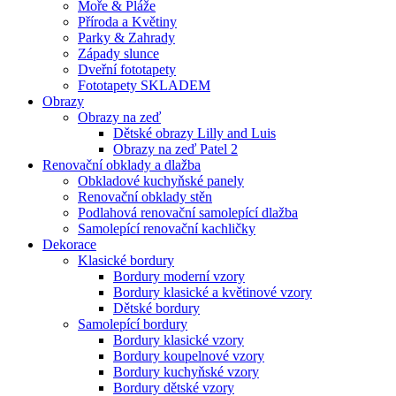
Moře & Pláže
Příroda a Květiny
Parky & Zahrady
Západy slunce
Dveřní fototapety
Fototapety SKLADEM
Obrazy
Obrazy na zeď
Dětské obrazy Lilly and Luis
Obrazy na zeď Patel 2
Renovační obklady a dlažba
Obkladové kuchyňské panely
Renovační obklady stěn
Podlahová renovační samolepící dlažba
Samolepící renovační kachličky
Dekorace
Klasické bordury
Bordury moderní vzory
Bordury klasické a květinové vzory
Dětské bordury
Samolepící bordury
Bordury klasické vzory
Bordury koupelnové vzory
Bordury kuchyňské vzory
Bordury dětské vzory