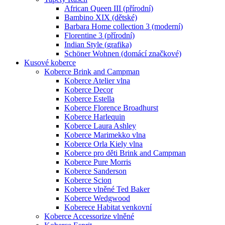
African Queen III (přírodní)
Bambino XIX (dětské)
Barbara Home collection 3 (moderní)
Florentine 3 (přírodní)
Indian Style (grafika)
Schöner Wohnen (domácí značkové)
Kusové koberce
Koberce Brink and Campman
Koberce Atelier vlna
Koberce Decor
Koberce Estella
Koberce Florence Broadhurst
Koberce Harlequin
Koberce Laura Ashley
Koberce Marimekko vlna
Koberce Orla Kiely vlna
Koberce pro děti Brink and Campman
Koberce Pure Morris
Koberce Sanderson
Koberce Scion
Koberce vlněné Ted Baker
Koberce Wedgwood
Koberece Habitat venkovní
Koberce Accessorize vlněné