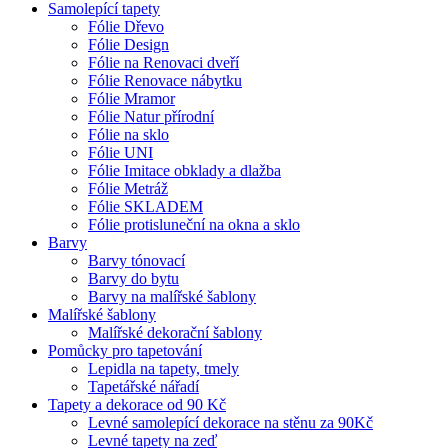
Samolepící tapety
Fólie Dřevo
Fólie Design
Fólie na Renovaci dveří
Fólie Renovace nábytku
Fólie Mramor
Fólie Natur přírodní
Fólie na sklo
Fólie UNI
Fólie Imitace obklady a dlažba
Fólie Metráž
Fólie SKLADEM
Fólie protisluneční na okna a sklo
Barvy
Barvy tónovací
Barvy do bytu
Barvy na malířské šablony
Malířské šablony
Malířské dekorační šablony
Pomůcky pro tapetování
Lepidla na tapety, tmely
Tapetářské nářadí
Tapety a dekorace od 90 Kč
Levné samolepící dekorace na stěnu za 90Kč
Levné tapety na zeď