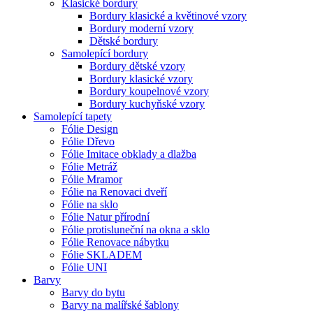
Klasické bordury
Bordury klasické a květinové vzory
Bordury moderní vzory
Dětské bordury
Samolepící bordury
Bordury dětské vzory
Bordury klasické vzory
Bordury koupelnové vzory
Bordury kuchyňské vzory
Samolepící tapety
Fólie Design
Fólie Dřevo
Fólie Imitace obklady a dlažba
Fólie Metráž
Fólie Mramor
Fólie na Renovaci dveří
Fólie na sklo
Fólie Natur přírodní
Fólie protisluneční na okna a sklo
Fólie Renovace nábytku
Fólie SKLADEM
Fólie UNI
Barvy
Barvy do bytu
Barvy na malířské šablony