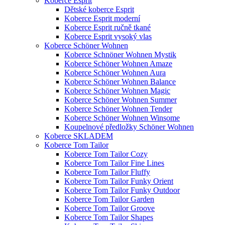
Koberce Esprit
Dětské koberce Esprit
Koberce Esprit moderní
Koberce Esprit ručně tkané
Koberce Esprit vysoký vlas
Koberce Schöner Wohnen
Koberce Schnöner Wohnen Mystik
Koberce Schöner Wohnen Amaze
Koberce Schöner Wohnen Aura
Koberce Schöner Wohnen Balance
Koberce Schöner Wohnen Magic
Koberce Schöner Wohnen Summer
Koberce Schöner Wohnen Tender
Koberce Schöner Wohnen Winsome
Koupelnové předložky Schöner Wohnen
Koberce SKLADEM
Koberce Tom Tailor
Koberce Tom Tailor Cozy
Koberce Tom Tailor Fine Lines
Koberce Tom Tailor Fluffy
Koberce Tom Tailor Funky Orient
Koberce Tom Tailor Funky Outdoor
Koberce Tom Tailor Garden
Koberce Tom Tailor Groove
Koberce Tom Tailor Shapes