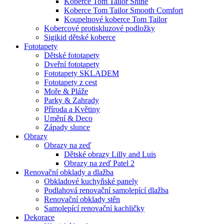
Koberce Tom Tailor Shine
Koberce Tom Tailor Smooth Comfort
Koupelnové koberce Tom Tailor
Kobercové protiskluzové podložky
Sigikid dětské koberce
Fototapety
Dětské fototapety
Dveřní fototapety
Fototapety SKLADEM
Fototapety z cest
Moře & Pláže
Parky & Zahrady
Příroda a Květiny
Umění & Deco
Západy slunce
Obrazy
Obrazy na zeď
Dětské obrazy Lilly and Luis
Obrazy na zeď Patel 2
Renovační obklady a dlažba
Obkladové kuchyňské panely
Podlahová renovační samolepící dlažba
Renovační obklady stěn
Samolepící renovační kachličky
Dekorace