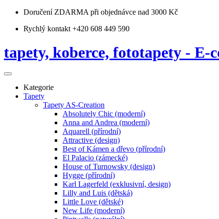
Doručení ZDARMA
při objednávce nad 3000 Kč
Rychlý kontakt +420 608 449 590
tapety, koberce, fototapety - E-c
Kategorie
Tapety
Tapety AS-Creation
Absolutely Chic (moderní)
Anna and Andrea (moderní)
Aquarell (přírodní)
Attractive (design)
Best of Kámen a dřevo (přírodní)
El Palacio (zámecké)
House of Turnowsky (design)
Hygge (přírodní)
Karl Lagerfeld (exklusivní, design)
Lilly and Luis (dětská)
Little Love (dětské)
New Life (moderní)