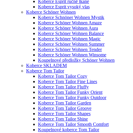
Koberce Esprit ručně tkané
Koberce Esprit vysoký vlas
Koberce Schöner Wohnen
Koberce Schnöner Wohnen Mystik
Koberce Schöner Wohnen Amaze
Koberce Schöner Wohnen Aura
Koberce Schöner Wohnen Balance
Koberce Schöner Wohnen Magic
Koberce Schöner Wohnen Summer
Koberce Schöner Wohnen Tender
Koberce Schöner Wohnen Winsome
Koupelnové předložky Schöner Wohnen
Koberce SKLADEM
Koberce Tom Tailor
Koberce Tom Tailor Cozy
Koberce Tom Tailor Fine Lines
Koberce Tom Tailor Fluffy
Koberce Tom Tailor Funky Orient
Koberce Tom Tailor Funky Outdoor
Koberce Tom Tailor Garden
Koberce Tom Tailor Groove
Koberce Tom Tailor Shapes
Koberce Tom Tailor Shine
Koberce Tom Tailor Smooth Comfort
Koupelnové koberce Tom Tailor