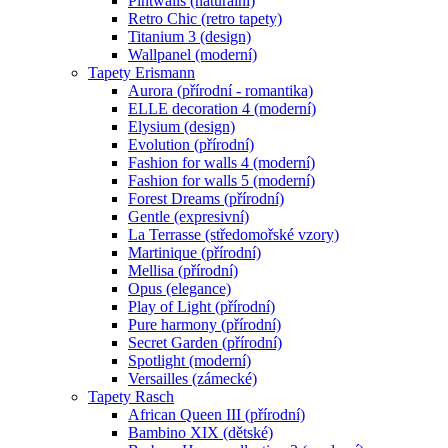
Pintwalls (naturální)
Retro Chic (retro tapety)
Titanium 3 (design)
Wallpanel (moderní)
Tapety Erismann
Aurora (přírodní - romantika)
ELLE decoration 4 (moderní)
Elysium (design)
Evolution (přírodní)
Fashion for walls 4 (moderní)
Fashion for walls 5 (moderní)
Forest Dreams (přírodní)
Gentle (expresivní)
La Terrasse (středomořské vzory)
Martinique (přírodní)
Mellisa (přírodní)
Opus (elegance)
Play of Light (přírodní)
Pure harmony (přírodní)
Secret Garden (přírodní)
Spotlight (moderní)
Versailles (zámecké)
Tapety Rasch
African Queen III (přírodní)
Bambino XIX (dětské)