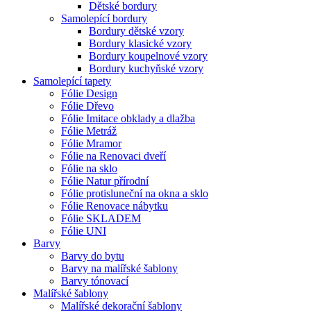
Dětské bordury
Samolepící bordury
Bordury dětské vzory
Bordury klasické vzory
Bordury koupelnové vzory
Bordury kuchyňské vzory
Samolepící tapety
Fólie Design
Fólie Dřevo
Fólie Imitace obklady a dlažba
Fólie Metráž
Fólie Mramor
Fólie na Renovaci dveří
Fólie na sklo
Fólie Natur přírodní
Fólie protisluneční na okna a sklo
Fólie Renovace nábytku
Fólie SKLADEM
Fólie UNI
Barvy
Barvy do bytu
Barvy na malířské šablony
Barvy tónovací
Malířské šablony
Malířské dekorační šablony