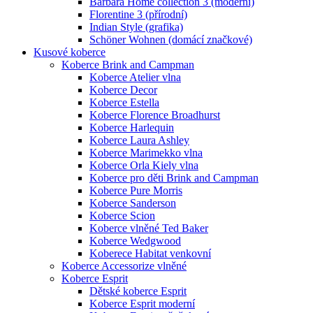
Barbara Home collection 3 (moderní)
Florentine 3 (přírodní)
Indian Style (grafika)
Schöner Wohnen (domácí značkové)
Kusové koberce
Koberce Brink and Campman
Koberce Atelier vlna
Koberce Decor
Koberce Estella
Koberce Florence Broadhurst
Koberce Harlequin
Koberce Laura Ashley
Koberce Marimekko vlna
Koberce Orla Kiely vlna
Koberce pro děti Brink and Campman
Koberce Pure Morris
Koberce Sanderson
Koberce Scion
Koberce vlněné Ted Baker
Koberce Wedgwood
Koberece Habitat venkovní
Koberce Accessorize vlněné
Koberce Esprit
Dětské koberce Esprit
Koberce Esprit moderní