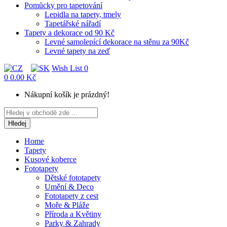
Pomůcky pro tapetování
Lepidla na tapety, tmely
Tapetářské nářadí
Tapety a dekorace od 90 Kč
Levné samolepící dekorace na stěnu za 90Kč
Levné tapety na zeď
Wish List
0
0
0.00 Kč
Nákupní košík je prázdný!
Hledej
Home
Tapety
Kusové koberce
Fototapety
Dětské fototapety
Umění & Deco
Fototapety z cest
Moře & Pláže
Příroda a Květiny
Parky & Zahrady