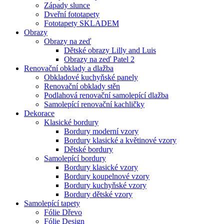
Západy slunce
Dveřní fototapety
Fototapety SKLADEM
Obrazy
Obrazy na zeď
Dětské obrazy Lilly and Luis
Obrazy na zeď Patel 2
Renovační obklady a dlažba
Obkladové kuchyňské panely
Renovační obklady stěn
Podlahová renovační samolepící dlažba
Samolepící renovační kachličky
Dekorace
Klasické bordury
Bordury moderní vzory
Bordury klasické a květinové vzory
Dětské bordury
Samolepící bordury
Bordury klasické vzory
Bordury koupelnové vzory
Bordury kuchyňské vzory
Bordury dětské vzory
Samolepící tapety
Fólie Dřevo
Fólie Design