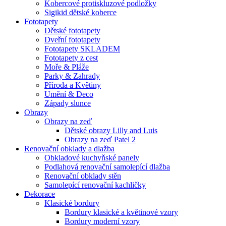
Kobercové protiskluzové podložky
Sigikid dětské koberce
Fototapety
Dětské fototapety
Dveřní fototapety
Fototapety SKLADEM
Fototapety z cest
Moře & Pláže
Parky & Zahrady
Příroda a Květiny
Umění & Deco
Západy slunce
Obrazy
Obrazy na zeď
Dětské obrazy Lilly and Luis
Obrazy na zeď Patel 2
Renovační obklady a dlažba
Obkladové kuchyňské panely
Podlahová renovační samolepící dlažba
Renovační obklady stěn
Samolepící renovační kachličky
Dekorace
Klasické bordury
Bordury klasické a květinové vzory
Bordury moderní vzory