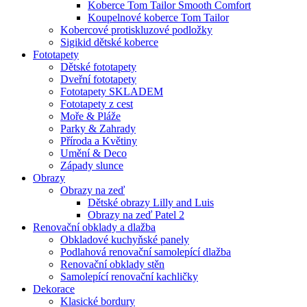
Koberce Tom Tailor Smooth Comfort
Koupelnové koberce Tom Tailor
Kobercové protiskluzové podložky
Sigikid dětské koberce
Fototapety
Dětské fototapety
Dveřní fototapety
Fototapety SKLADEM
Fototapety z cest
Moře & Pláže
Parky & Zahrady
Příroda a Květiny
Umění & Deco
Západy slunce
Obrazy
Obrazy na zeď
Dětské obrazy Lilly and Luis
Obrazy na zeď Patel 2
Renovační obklady a dlažba
Obkladové kuchyňské panely
Podlahová renovační samolepící dlažba
Renovační obklady stěn
Samolepící renovační kachličky
Dekorace
Klasické bordury