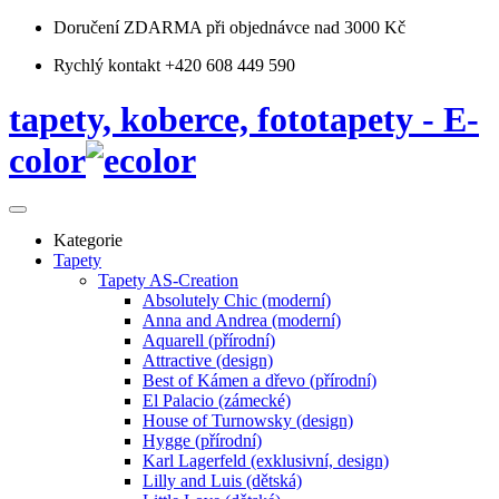
Doručení ZDARMA
při objednávce nad 3000 Kč
Rychlý kontakt +420 608 449 590
tapety, koberce, fototapety - E-
color
Kategorie
Tapety
Tapety AS-Creation
Absolutely Chic (moderní)
Anna and Andrea (moderní)
Aquarell (přírodní)
Attractive (design)
Best of Kámen a dřevo (přírodní)
El Palacio (zámecké)
House of Turnowsky (design)
Hygge (přírodní)
Karl Lagerfeld (exklusivní, design)
Lilly and Luis (dětská)