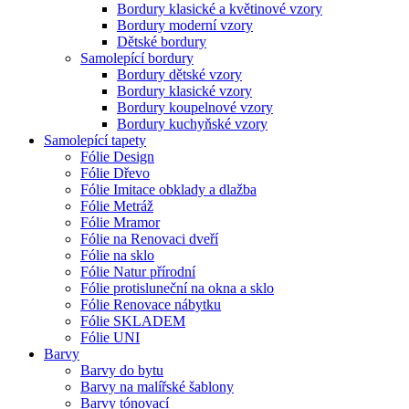
Bordury klasické a květinové vzory
Bordury moderní vzory
Dětské bordury
Samolepící bordury
Bordury dětské vzory
Bordury klasické vzory
Bordury koupelnové vzory
Bordury kuchyňské vzory
Samolepící tapety
Fólie Design
Fólie Dřevo
Fólie Imitace obklady a dlažba
Fólie Metráž
Fólie Mramor
Fólie na Renovaci dveří
Fólie na sklo
Fólie Natur přírodní
Fólie protisluneční na okna a sklo
Fólie Renovace nábytku
Fólie SKLADEM
Fólie UNI
Barvy
Barvy do bytu
Barvy na malířské šablony
Barvy tónovací