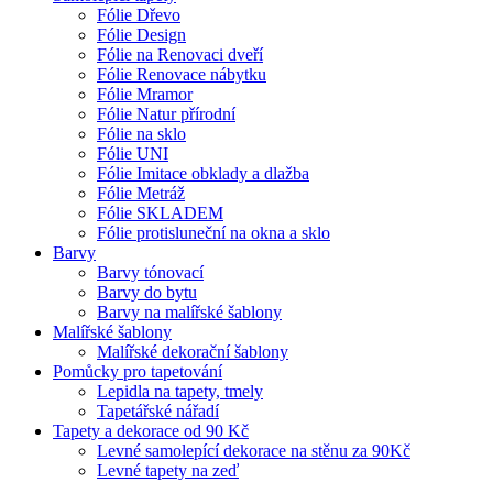
Fólie Dřevo
Fólie Design
Fólie na Renovaci dveří
Fólie Renovace nábytku
Fólie Mramor
Fólie Natur přírodní
Fólie na sklo
Fólie UNI
Fólie Imitace obklady a dlažba
Fólie Metráž
Fólie SKLADEM
Fólie protisluneční na okna a sklo
Barvy
Barvy tónovací
Barvy do bytu
Barvy na malířské šablony
Malířské šablony
Malířské dekorační šablony
Pomůcky pro tapetování
Lepidla na tapety, tmely
Tapetářské nářadí
Tapety a dekorace od 90 Kč
Levné samolepící dekorace na stěnu za 90Kč
Levné tapety na zeď