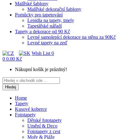
Malířské šablony
Malířské dekorační šablony
Pomůcky pro tapetování
Lepidla na tapety, tmely
Tapetářské nářadí
Tapety a dekorace od 90 Kč
Levné samolepící dekorace na stěnu za 90Kč
Levné tapety na zeď
Wish List
0
0
0.00 Kč
Nákupní košík je prázdný!
Hledej
Home
Tapety
Kusové koberce
Fototapety
Dětské fototapety
Umění & Deco
Fototapety z cest
Moře & Pláže