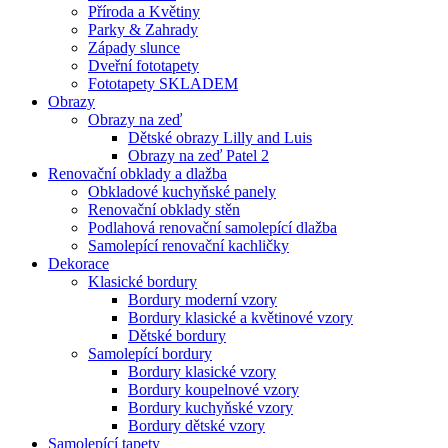
Příroda a Květiny
Parky & Zahrady
Západy slunce
Dveřní fototapety
Fototapety SKLADEM
Obrazy
Obrazy na zeď
Dětské obrazy Lilly and Luis
Obrazy na zeď Patel 2
Renovační obklady a dlažba
Obkladové kuchyňské panely
Renovační obklady stěn
Podlahová renovační samolepící dlažba
Samolepící renovační kachličky
Dekorace
Klasické bordury
Bordury moderní vzory
Bordury klasické a květinové vzory
Dětské bordury
Samolepící bordury
Bordury klasické vzory
Bordury koupelnové vzory
Bordury kuchyňské vzory
Bordury dětské vzory
Samolepící tapety