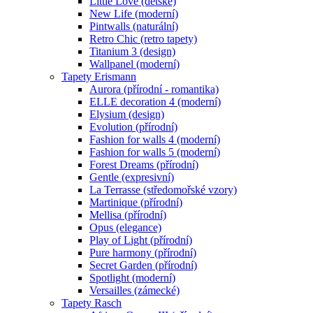
Little Love (dětské)
New Life (moderní)
Pintwalls (naturální)
Retro Chic (retro tapety)
Titanium 3 (design)
Wallpanel (moderní)
Tapety Erismann
Aurora (přírodní - romantika)
ELLE decoration 4 (moderní)
Elysium (design)
Evolution (přírodní)
Fashion for walls 4 (moderní)
Fashion for walls 5 (moderní)
Forest Dreams (přírodní)
Gentle (expresivní)
La Terrasse (středomořské vzory)
Martinique (přírodní)
Mellisa (přírodní)
Opus (elegance)
Play of Light (přírodní)
Pure harmony (přírodní)
Secret Garden (přírodní)
Spotlight (moderní)
Versailles (zámecké)
Tapety Rasch