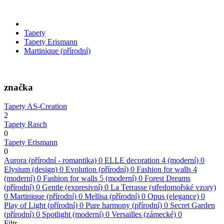
Tapety
Tapety Erismann
Martinique (přírodní)
značka
Tapety AS-Creation
2
Tapety Rasch
0
Tapety Erismann
0
Aurora (přírodní - romantika)
0
ELLE decoration 4 (moderní)
0
Elysium (design)
0
Evolution (přírodní)
0
Fashion for walls 4
(moderní)
0
Fashion for walls 5 (moderní)
0
Forest Dreams
(přírodní)
0
Gentle (expresivní)
0
La Terrasse (středomořské vzory)
0
Martinique (přírodní)
0
Mellisa (přírodní)
0
Opus (elegance)
0
Play of Light (přírodní)
0
Pure harmony (přírodní)
0
Secret Garden
(přírodní)
0
Spotlight (moderní)
0
Versailles (zámecké)
0
Filtr