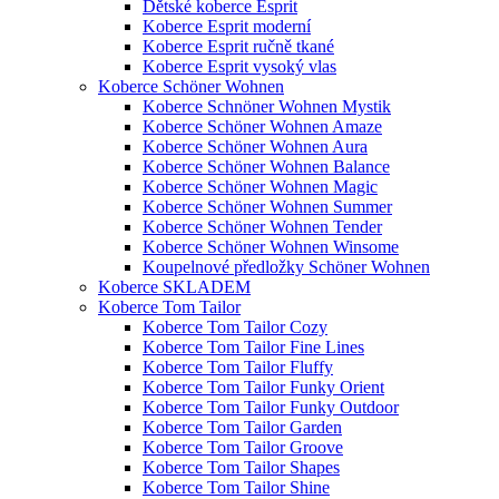
Dětské koberce Esprit
Koberce Esprit moderní
Koberce Esprit ručně tkané
Koberce Esprit vysoký vlas
Koberce Schöner Wohnen
Koberce Schnöner Wohnen Mystik
Koberce Schöner Wohnen Amaze
Koberce Schöner Wohnen Aura
Koberce Schöner Wohnen Balance
Koberce Schöner Wohnen Magic
Koberce Schöner Wohnen Summer
Koberce Schöner Wohnen Tender
Koberce Schöner Wohnen Winsome
Koupelnové předložky Schöner Wohnen
Koberce SKLADEM
Koberce Tom Tailor
Koberce Tom Tailor Cozy
Koberce Tom Tailor Fine Lines
Koberce Tom Tailor Fluffy
Koberce Tom Tailor Funky Orient
Koberce Tom Tailor Funky Outdoor
Koberce Tom Tailor Garden
Koberce Tom Tailor Groove
Koberce Tom Tailor Shapes
Koberce Tom Tailor Shine