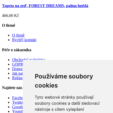
Tapeta na zeď, FOREST DREAMS, palma hnědá
466,00 Kč
O firmě
O firmě
Rychlý kontakt
Péče o zákazníka
Obchodní podmínky
GDPR
Doprava
Jak nakupovat
Používáme soubory
Reklamace
cookies
Najdete nás
Tyto webové stránky používají
Facebook
Twitter
soubory cookies a další sledovací
Google
nástroje s cílem vylepšení
Youtube