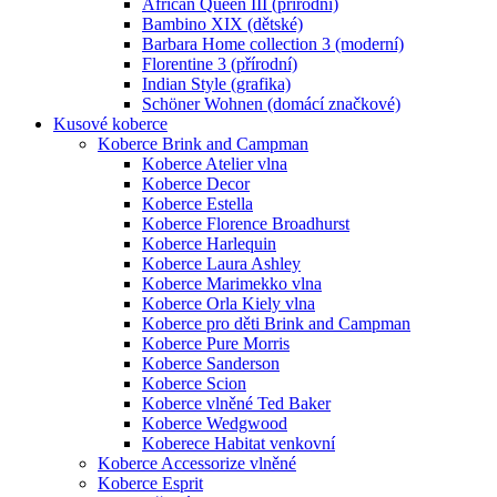
African Queen III (přírodní)
Bambino XIX (dětské)
Barbara Home collection 3 (moderní)
Florentine 3 (přírodní)
Indian Style (grafika)
Schöner Wohnen (domácí značkové)
Kusové koberce
Koberce Brink and Campman
Koberce Atelier vlna
Koberce Decor
Koberce Estella
Koberce Florence Broadhurst
Koberce Harlequin
Koberce Laura Ashley
Koberce Marimekko vlna
Koberce Orla Kiely vlna
Koberce pro děti Brink and Campman
Koberce Pure Morris
Koberce Sanderson
Koberce Scion
Koberce vlněné Ted Baker
Koberce Wedgwood
Koberece Habitat venkovní
Koberce Accessorize vlněné
Koberce Esprit