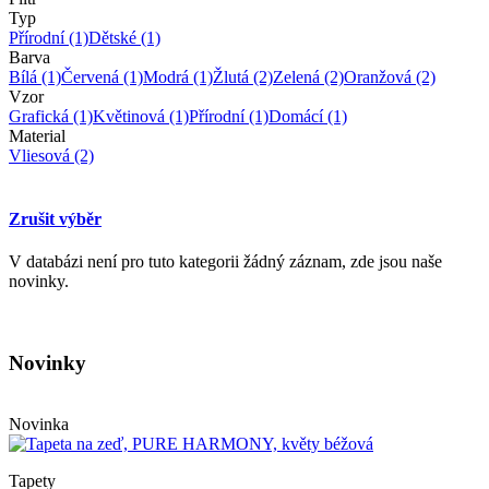
Typ
Přírodní
(1)
Dětské
(1)
Barva
Bílá
(1)
Červená
(1)
Modrá
(1)
Žlutá
(2)
Zelená
(2)
Oranžová
(2)
Vzor
Grafická
(1)
Květinová
(1)
Přírodní
(1)
Domácí
(1)
Material
Vliesová
(2)
Zrušit výběr
V databázi není pro tuto kategorii žádný záznam, zde jsou naše
novinky.
Novinky
Novinka
Tapety