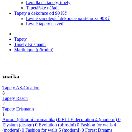
Lepidla na tapety, tmely
Tapetářské nářadí
Tapety a dekorace od 90 Kč
Levné samolepící dekorace na stěnu za 90Kč
Levné tapety na zeď
Tapety
Tapety Erismann
Martinique (přírodní)
značka
Tapety AS-Creation
8
Tapety Rasch
2
Tapety Erismann
1
Aurora (přírodní - romantika)
0
ELLE decoration 4 (moderní)
0
Elysium (design)
0
Evolution (přírodní)
0
Fashion for walls 4
(moderní)
0
Fashion for walls 5 (moderní)
0
Forest Dreams