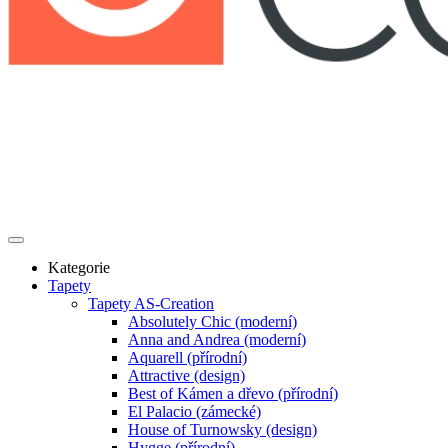
Kategorie
Tapety
Tapety AS-Creation
Absolutely Chic (moderní)
Anna and Andrea (moderní)
Aquarell (přírodní)
Attractive (design)
Best of Kámen a dřevo (přírodní)
El Palacio (zámecké)
House of Turnowsky (design)
Hygge (přírodní)