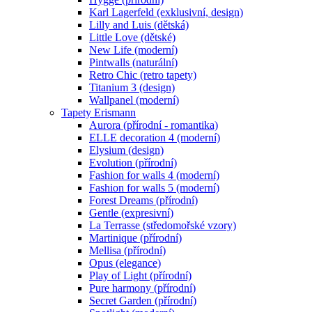
Karl Lagerfeld (exklusivní, design)
Lilly and Luis (dětská)
Little Love (dětské)
New Life (moderní)
Pintwalls (naturální)
Retro Chic (retro tapety)
Titanium 3 (design)
Wallpanel (moderní)
Tapety Erismann
Aurora (přírodní - romantika)
ELLE decoration 4 (moderní)
Elysium (design)
Evolution (přírodní)
Fashion for walls 4 (moderní)
Fashion for walls 5 (moderní)
Forest Dreams (přírodní)
Gentle (expresivní)
La Terrasse (středomořské vzory)
Martinique (přírodní)
Mellisa (přírodní)
Opus (elegance)
Play of Light (přírodní)
Pure harmony (přírodní)
Secret Garden (přírodní)