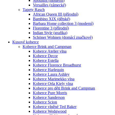
Spotlight (moderní)
Versailles (zámecké)
Tapety Rasch
African Queen III (přírodní)
Bambino XIX (dětské)
Barbara Home collection 3 (moderní)
Florentine 3 (přírodní)
Indian Style (grafika)
Schöner Wohnen (domácí značkové)
Kusové koberce
Koberce Brink and Campman
Koberce Atelier vlna
Koberce Decor
Koberce Estella
Koberce Florence Broadhurst
Koberce Harlequin
Koberce Laura Ashley
Koberce Marimekko vlna
Koberce Orla Kiely vlna
Koberce pro děti Brink and Campman
Koberce Pure Morris
Koberce Sanderson
Koberce Scion
Koberce vlněné Ted Baker
Koberce Wedgwood