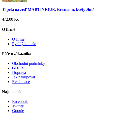
Tapeta na zeď MARTINIQUE, Erismann, květy žlutá
472,00 Kč
O firmě
O firmě
Rychlý kontakt
Péče o zákazníka
Obchodní podmínky
GDPR
Doprava
Jak nakupovat
Reklamace
Najdete nás
Facebook
Twitter
Google