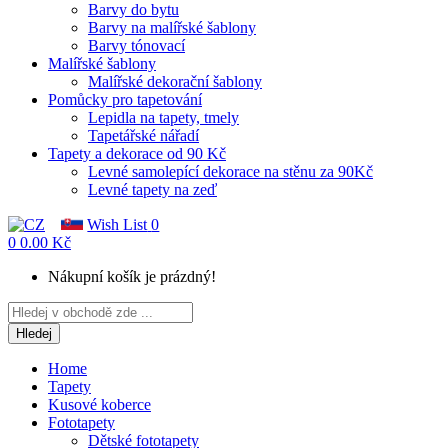
Barvy do bytu
Barvy na malířské šablony
Barvy tónovací
Malířské šablony
Malířské dekorační šablony
Pomůcky pro tapetování
Lepidla na tapety, tmely
Tapetářské nářadí
Tapety a dekorace od 90 Kč
Levné samolepící dekorace na stěnu za 90Kč
Levné tapety na zeď
Wish List
0
0
0.00 Kč
Nákupní košík je prázdný!
Hledej
Home
Tapety
Kusové koberce
Fototapety
Dětské fototapety