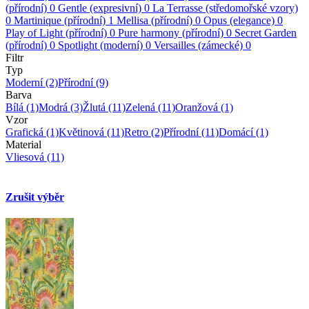
(přírodní)
0
Gentle (expresivní)
0
La Terrasse (středomořské vzory)
0
Martinique (přírodní)
1
Mellisa (přírodní)
0
Opus (elegance)
0
Play of Light (přírodní)
0
Pure harmony (přírodní)
0
Secret Garden
(přírodní)
0
Spotlight (moderní)
0
Versailles (zámecké)
0
Filtr
Typ
Moderní
(2)
Přírodní
(9)
Barva
Bílá
(1)
Modrá
(3)
Žlutá
(11)
Zelená
(11)
Oranžová
(1)
Vzor
Grafická
(1)
Květinová
(11)
Retro
(2)
Přírodní
(11)
Domácí
(1)
Material
Vliesová
(11)
Zrušit výběr