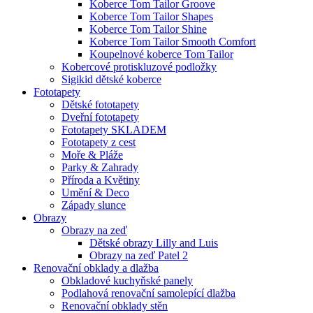
Koberce Tom Tailor Groove
Koberce Tom Tailor Shapes
Koberce Tom Tailor Shine
Koberce Tom Tailor Smooth Comfort
Koupelnové koberce Tom Tailor
Kobercové protiskluzové podložky
Sigikid dětské koberce
Fototapety
Dětské fototapety
Dveřní fototapety
Fototapety SKLADEM
Fototapety z cest
Moře & Pláže
Parky & Zahrady
Příroda a Květiny
Umění & Deco
Západy slunce
Obrazy
Obrazy na zeď
Dětské obrazy Lilly and Luis
Obrazy na zeď Patel 2
Renovační obklady a dlažba
Obkladové kuchyňské panely
Podlahová renovační samolepící dlažba
Renovační obklady stěn