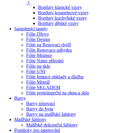
Bordury klasické vzory
Bordury koupelnové vzory
Bordury kuchyňské vzory
Bordury dětské vzory
Samolepící tapety
Fólie Dřevo
Fólie Design
Fólie na Renovaci dveří
Fólie Renovace nábytku
Fólie Mramor
Fólie Natur přírodní
Fólie na sklo
Fólie UNI
Fólie Imitace obklady a dlažba
Fólie Metráž
Fólie SKLADEM
Fólie protisluneční na okna a sklo
Barvy
Barvy tónovací
Barvy do bytu
Barvy na malířské šablony
Malířské šablony
Malířské dekorační šablony
Pomůcky pro tapetování