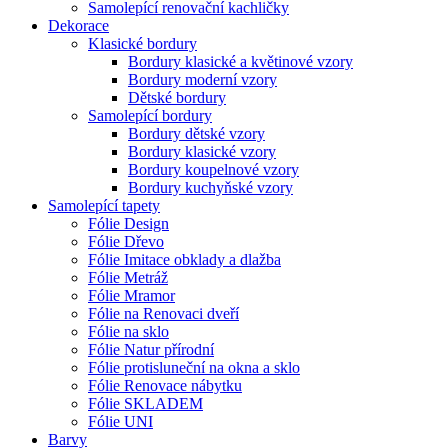
Samolepící renovační kachličky
Dekorace
Klasické bordury
Bordury klasické a květinové vzory
Bordury moderní vzory
Dětské bordury
Samolepící bordury
Bordury dětské vzory
Bordury klasické vzory
Bordury koupelnové vzory
Bordury kuchyňské vzory
Samolepící tapety
Fólie Design
Fólie Dřevo
Fólie Imitace obklady a dlažba
Fólie Metráž
Fólie Mramor
Fólie na Renovaci dveří
Fólie na sklo
Fólie Natur přírodní
Fólie protisluneční na okna a sklo
Fólie Renovace nábytku
Fólie SKLADEM
Fólie UNI
Barvy