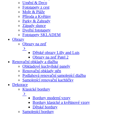
Umění & Deco
Fototapety z cest
Moře & Pláže
Příroda a Květiny
Parky & Zahrady
Západy slunce
Dveřní fototapety
Fototapety SKLADEM
Obrazy
Obrazy na zeď
Dětské obrazy Lilly and Luis
Obrazy na zeď Patel 2
Renovační obklady a dlažba
Obkladové kuchyňské panely
Renovační obklady stěn
Podlahová renovační samolepící dlažba
Samolepící renovační kachličky
Dekorace
Klasické bordury
Bordury moderní vzory
Bordury klasické a květinové vzory
Dětské bordury
Samolepící bordury