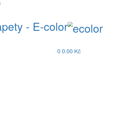
č
apety - E-color
0
0.00 Kč