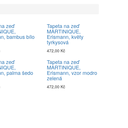
na zeď
Tapeta na zeď
NIQUE,
MARTINIQUE,
n, bambus bílo
Erismann, květy
tyrkysová
č
472,00 Kč
na zeď
Tapeta na zeď
NIQUE,
MARTINIQUE,
n, palma šedo
Erismann, vzor modro
zelená
č
472,00 Kč