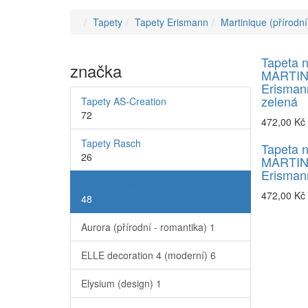
Tapety
Tapety Erismann
Martinique (přírodní
Tapeta 
značka
MARTIN
Erisman
zelená
Tapety AS-Creation
72
472,00 Kč
Tapety Rasch
Tapeta 
26
MARTIN
Erismann
Tapety Erismann
472,00 Kč
48
Aurora (přírodní - romantika)
1
ELLE decoration 4 (moderní)
6
Elysium (design)
1