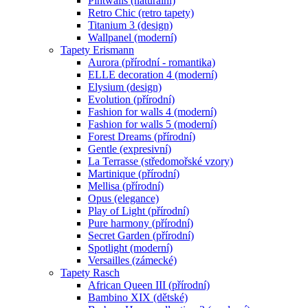
Pintwalls (naturální)
Retro Chic (retro tapety)
Titanium 3 (design)
Wallpanel (moderní)
Tapety Erismann
Aurora (přírodní - romantika)
ELLE decoration 4 (moderní)
Elysium (design)
Evolution (přírodní)
Fashion for walls 4 (moderní)
Fashion for walls 5 (moderní)
Forest Dreams (přírodní)
Gentle (expresivní)
La Terrasse (středomořské vzory)
Martinique (přírodní)
Mellisa (přírodní)
Opus (elegance)
Play of Light (přírodní)
Pure harmony (přírodní)
Secret Garden (přírodní)
Spotlight (moderní)
Versailles (zámecké)
Tapety Rasch
African Queen III (přírodní)
Bambino XIX (dětské)