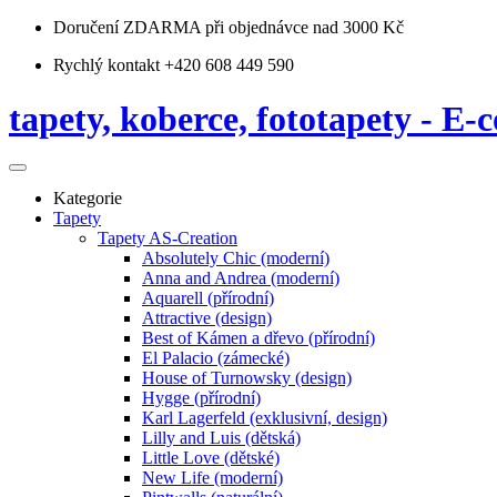
Doručení ZDARMA
při objednávce nad 3000 Kč
Rychlý kontakt +420 608 449 590
tapety, koberce, fototapety - E-c
Kategorie
Tapety
Tapety AS-Creation
Absolutely Chic (moderní)
Anna and Andrea (moderní)
Aquarell (přírodní)
Attractive (design)
Best of Kámen a dřevo (přírodní)
El Palacio (zámecké)
House of Turnowsky (design)
Hygge (přírodní)
Karl Lagerfeld (exklusivní, design)
Lilly and Luis (dětská)
Little Love (dětské)
New Life (moderní)