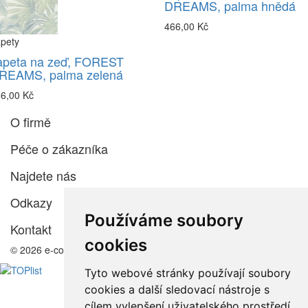
DREAMS, palma hnědá
466,00 Kč
pety
apeta na zeď, FOREST
REAMS, palma zelená
6,00 Kč
O firmě
Péče o zákazníka
Najdete nás
Odkazy
Používáme soubory
Kontakt
cookies
© 2026 e-color.cz
Tyto webové stránky používají soubory
cookies a další sledovací nástroje s
cílem vylepšení uživatelského prostředí,