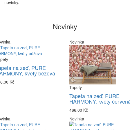
novinky.
Novinky
vinka
Novinka
pety
apeta na zeď, PURE
ARMONY, květy béžová
6,00 Kč
Tapety
Tapeta na zeď, PURE
HARMONY, květy červen
466,00 Kč
vinka
Novinka